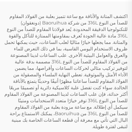
اكتشف المتانة والأناقة مع ساعة تتميز بعلبة من الفولاذ المقاوم
للصدأ من النوع 316L من شركة Baoruihua (دونغقوان)
للتكنولوجيا الدقيقة المحدودة. يُعد فولاذنا المقاوم للصدأ من النوع
316L مادة عالية الجودة تُعرف بمقاومتها الممتازة للتآكل والقوة
والمتانة. مما يجعلها خيارًا مثاليًا لعلب الساعات، حيث يمكنها تحمل
ظروف الاستخدام اليومي القاسية، بما في ذلك التعرض للماء
والعرق والعوامل البيئية الأخرى. علب الساعات لدينا المصنوعة
من الفولاذ المقاوم للصدأ من النوع 316L مصممة بدقة عالية
لتوفير تركيب مثالي لحركات الساعات وأقراصها، مما يضمن
الأداء الأمثل والموثوقية. تعطي النهاية الملساء والمصقولة من
الفولاذ المقاوم للصدأ ساعاتنا مظهرًا أنيقًا وحديثًا يتمتع بالأناقة
الخالدة. سواء كنت تفضل علبة كلاسيكية دائرية أو تصميمًا مربعًا
أكثر حداثة، فإن علب الساعات لدينا المصنوعة من الفولاذ المقاوم
للصدأ من النوع 316L توفر خيارًا متعدد الاستخدامات ومتينًا
سيكمل أي إطلالة. مع ساعة مزودة بعلبة من الفولاذ المقاوم
للصدأ من النوع 316L من Baoruihua، يمكنك الاستمتاع براحة
البال التي تأتي مع معرفة أن قطعة الساعات الخاصة بك مبنية
لتبقى لفترة طويلة.