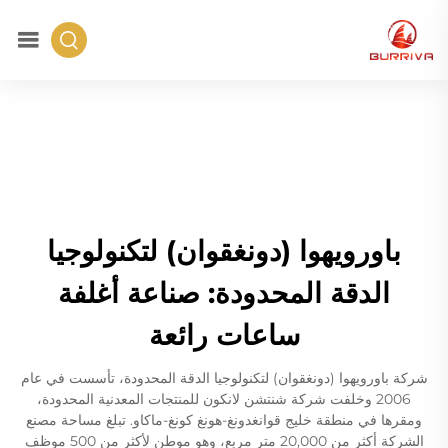
باورويهوا (دونغقوان) لتكنولوجيا
الدقة المحدودة: صناعة أغلفة
ساعات رائعة
شركة باورويهوا (دونغقوان) لتكنولوجيا الدقة المحدودة، تأسست في عام
2006 وخلفت شركة شنتشن لانكون للمنتجات المعدنية المحدودة،
ومقرها في منطقة خليج قوانغدونغ-هونغ كونغ-ماكاو. تبلغ مساحة مصنع
الشركة أكثر من 20,000 متر مربع، وهو موطن لأكثر من 500 موظف