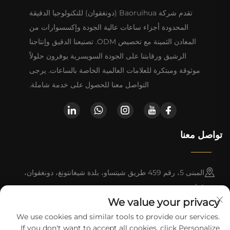
تقدم شركة Baoruihua (دونغقوان) للتكنولوجيا الدقيقة
المحدودة أجزاء ساعات عالية الجودة وإكسسوارات من
المعادن الثمينة مع تخصيص ODM. تصنيعنا الدقيق وإنتاجنا
الرشيق ورقابتنا على الجودة السويسرية يوفرون حلولاً
موثوقة ومبتكرة للعلامات العالمية الخاصة بالساعات. يرجى
التواصل معنا للحصول على خدمة شاملة.
تواصل معنا
المبنى 5، رقم 459 طريق شيتساو، بلدة شيغانتونغ، دونغقوان،
قوانغدونغ
We value your privacy
+86-13790150928
We use cookies and similar tools to provide our services.
If you don't want to accept all cookies, click Personalize