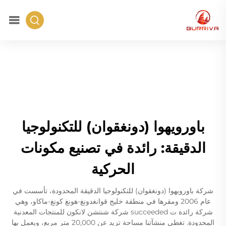
باورويهوا (دونغقوان) للتكنولوجيا
الدقيقة: رائدة في تصنيع مكونات
الحركية
شركة باورويهوا (دونغقوان) للتكنولوجيا الدقيقة المحدودة، تأسست في
عام 2006 ومقرها في منطقة خليج قوانغدونغ-هونغ كونغ-ماكاو، وهي
شركة رائدة ت succeeded شركة شنتشن لانكون للمنتجات المعدنية
المحدودة. تغطي منشآتنا مساحة تزيد عن 20,000 متر مربع، ويعمل بها