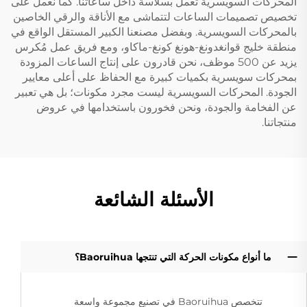
المحركات السويسرية تعمل بسلاسة داخل ساعاتنا. كما نعمل على
تخصيص تصميمات الساعات لتتماشى مع الأناقة والرقي الخاصين
بالمحركات السويسرية. وبفضل مصنعنا الكبير المستقل الواقع في
منطقة خليج قوانغدونغ-هونغ كونغ-ماكاو، ومع فريق عمل مُكرس
يزيد عن 500 موظف، نحن قادرون على إنتاج الساعات المزودة
بمحركات سويسرية بكميات كبيرة مع الحفاظ على أعلى معايير
الجودة. المحركات السويسرية ليست مجرد مكونات؛ بل هي تعبير
عن الفخامة والجودة، ونحن فخورون باستخدامها في عروض
منتجاتنا.
الأسئلة الشائعة
ما أنواع مكونات الحركة التي تنتجها Baoruihua؟
تتخصص Baoruihua في تصنيع مجموعة واسعة