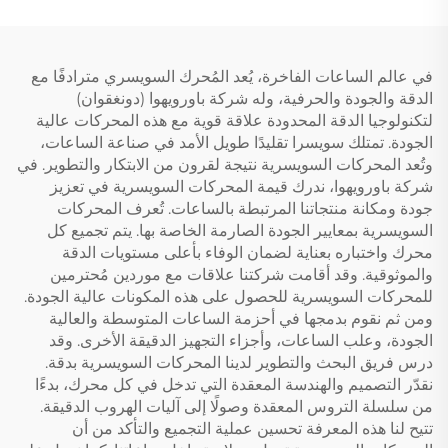
في عالم الساعات الفاخرة، يُعد المُحرك السويسري مترادفًا مع
الدقة والجودة والحرفية، وله شركة باورويهوا (دونغقوان)
لتكنولوجيا الدقة المحدودة علاقة قوية مع هذه المحركات عالية
الجودة. تمتلك سويسرا تقليدًا طويل الأمد في صناعة الساعات،
وتُعد المحركات السويسرية نتيجة لقرون من الابتكار والتطوير. في
شركة باورويهوا، ندرك قيمة المحركات السويسرية في تعزيز
جودة ومكانة منتجاتنا المرتبطة بالساعات. تُعرف المحركات
السويسرية بمعايير الجودة الصارمة الخاصة بها. يتم تجميع كل
محرك واختباره بعناية لضمان الوفاء بأعلى مستويات الدقة
والموثوقية. وقد أقامت شركتنا علاقات مع موردين مُحترمين
للمحركات السويسرية للحصول على هذه المكونات عالية الجودة.
ومن ثم نقوم بدمجها في أحزمة الساعات المتوسطة والعالية
الجودة، وعلب الساعات، وأجزاء التجهيز الدقيقة الأخرى. وقد
درس فريق البحث والتطوير لدينا المحركات السويسرية بدقة.
نقدّر التصميم والهندسة المعقدة التي تدخل في كل محرك، بدءًا
من سلسلة التروس المعقدة وصولًا إلى آليات الهروب الدقيقة.
تتيح لنا هذه المعرفة تحسين عملية التجميع والتأكد من أن