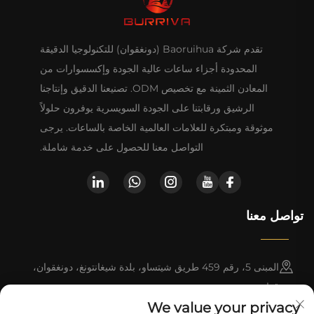
تقدم شركة Baoruihua (دونغقوان) للتكنولوجيا الدقيقة
المحدودة أجزاء ساعات عالية الجودة وإكسسوارات من
المعادن الثمينة مع تخصيص ODM. تصنيعنا الدقيق وإنتاجنا
الرشيق ورقابتنا على الجودة السويسرية يوفرون حلولاً
موثوقة ومبتكرة للعلامات العالمية الخاصة بالساعات. يرجى
التواصل معنا للحصول على خدمة شاملة.
تواصل معنا
المبنى 5، رقم 459 طريق شيتساو، بلدة شيغانتونغ، دونغقوان،
قوانغدونغ
We value your privacy