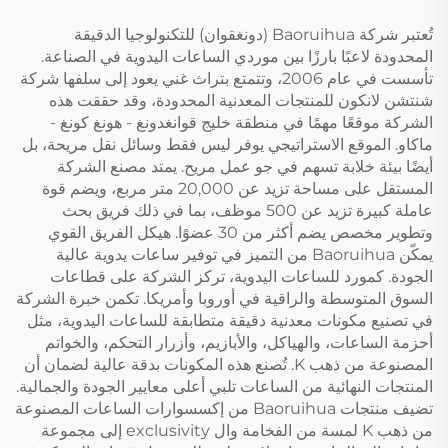
تُعتبر شركة Baoruihua (دونغقوان) للتكنولوجيا الدقيقة
المحدودة لاعبًا بارزًا بين موردي الساعات اليدوية في الصناعة.
تأسست في عام 2006، وتتمتع بتراث غني يعود إلى سلفها شركة
شنتشن لانكون للمنتجات المعدنية المحدودة، وقد حققت هذه
الشركة موقعًا مهمًا في منطقة خليج قوانغدونغ - هونغ كونغ -
ماكاو. الموقع الاستراتيجي يوفر ليس فقط وسائل نقل مريحة، بل
أيضًا بيئة خلابة تسهم في جو عمل مريح. يمتد مصنع الشركة
المستقل على مساحة تزيد عن 20,000 متر مربع، ويضم قوة
عاملة كبيرة تزيد عن 500 موظف، بما في ذلك فريق بحث
وتطوير مخصص يضم أكثر من 30 عضوًا. هيكل الفريق القوي
يمكّن Baoruihua من التميز في توفير ساعات يدوية عالية
الجودة. كمورد للساعات اليدوية، تركز الشركة على قطاعات
السوق المتوسطة والراقية في أوروبا وأمريكا. تكمن خبرة الشركة
في تصنيع مكونات معدنية دقيقة متطابقة للساعات اليدوية، مثل
أحزمة الساعات، والهياكل، والأبازيم، وأزرار التحكم، والخواتم
المصنوعة من ذهب K. تُصنع هذه المكونات بدقة عالية لضمان أن
المنتجات النهائية من الساعات تلبي أعلى معايير الجودة والجمالية.
تضيف منتجات Baoruihua من إكسسوارات الساعات المصنوعة
من ذهب K لمسة من الفخامة وال exclusivity إلى مجموعة