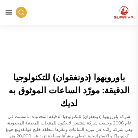
باورويهوا (دونغقوان) للتكنولوجيا
الدقيقة: مورّد الساعات الموثوق به
لديك
شركة باورويهوا (دونغقوان) للتكنولوجيا الدقيقة المحدودة، تأسست في
عام 2006 وخلفت شركة شنتشن لانغكون للمنتجات المعدنية المحدودة،
وهي شركة رائدة في توريد الساعات ومقرها منطقة خليج قوانغدونغ-هونغ
كونغ-ماكاو الاستراتيجية. تغطي منشآتنا مساحة تزيد عن 20,000 متر