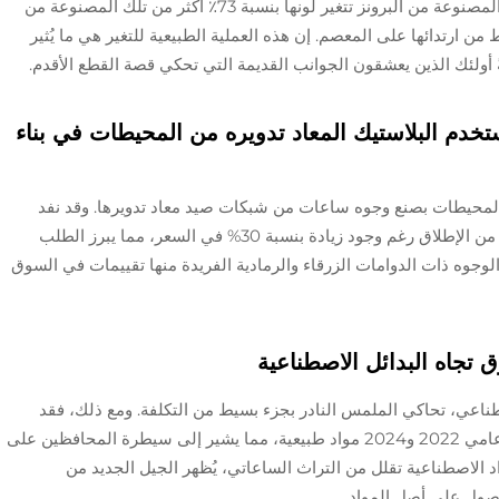
وجدت بعض الاختبارات بالفعل أن وجوه الساعات المصنوعة من البرونز تتغير لونها بنسبة 73٪ أكثر من تلك المصنوعة من
 ارتدائها على المعصم. إن هذه العملية الطبيعية للتغير هي ما يُثير
لئك الذين يعشقون الجوانب القديمة التي تحكي قصة القطع الأقدم.
تخدم البلاستيك المعاد تدويره من المحيطات في بناء
المحيطات بصنع وجوه ساعات من شبكات صيد معاد تدويرها. وقد نفد
إصدارهم المحدود لعام 2023 خلال ثماني ساعات من الإطلاق رغم وجود زيادة بنسبة 30% في السعر، مما يبرز الطلب
جوه ذات الدوامات الزرقاء والرمادية الفريدة منها تقييمات في السوق
 تجاه البدائل الاصطناعية
طناعي، تحاكي الملمس النادر بجزء بسيط من التكلفة. ومع ذلك، فقد
تضمنت 61% من الساعات المعروضة بالمزاد بين عامي 2022 و2024 مواد طبيعية، مما يشير إلى سيطرة المحافظين على
اد الاصطناعية تقلل من التراث الساعاتي، يُظهر الجيل الجديد من
لوصول على أصل المواد.