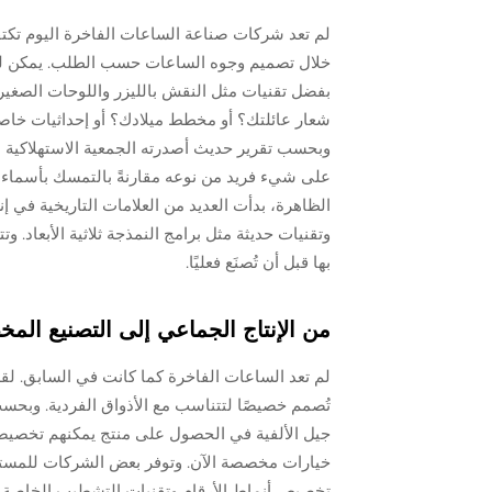
لم تعد شركات صناعة الساعات الفاخرة اليوم ت
خلال تصميم وجوه الساعات حسب الطلب. يمكن لل
بفضل تقنيات مثل النقش بالليزر واللوحات الصغير
شعار عائلتك؟ أو مخطط ميلادك؟ أو إحداثيات خاص
وبحسب تقرير حديث أصدرته الجمعية الاستهلاكية للس
على شيء فريد من نوعه مقارنةً بالتمسك بأسماء 
الظاهرة، بدأت العديد من العلامات التاريخية في إن
وتقنيات حديثة مثل برامج النمذجة ثلاثية الأبعاد. 
بها قبل أن تُصنَع فعليًا.
من الإنتاج الجماعي إلى التصنيع ال
لم تعد الساعات الفاخرة كما كانت في السابق. لق
جيل الألفية في الحصول على منتج يمكنهم تخصيصه
خيارات مخصصة الآن. وتوفر بعض الشركات للمستهلك
تخصيص أنماط الأرقام وتقنيات التشطيب الخاصة ا