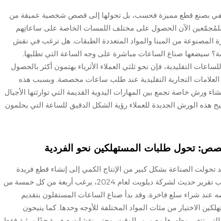
كتفي بصنع قطع مميزة فحسب، بل تحولها إلى قصص شخصية عميقة من
مُجمّعين الآن الحصول على مختلف اللمسات الخاصة على ساعاتِهم
ة المصنوعة من المينا والمواد المتعددة الطبقات. هل ترغب في نقش
ة؟ سيضعها صناع الساعات مباشرة على وجه الساعة التي تطلبها.
اعات التقليدية، فإن نحو ثلثي العملاء الأثرياء يهتمون أكثر بالحصول
العلامات التجارية التقليدية عند طلب ساعات مخصصة. وبسبب هذه
شاء ورش خاصة تجمع بين المهارات اليدوية القديمة التي توارثتها الأجيال
وتتيح هذه الورش الجديدة للعملاء رؤية الشكل الدقيق للساعة التي يحلمون
مخصص: تحول طلبات المستهلكين نحو الفردية
د تحولت الصناعة بشكل كبير من الإنتاج الكمي إلى إنشاء قطع فريدة
تُصمم خصيصًا لتتناسب مع الأذواق الفردية. وبحسب تقرير حديث لشركة ديلويت لعام 2024، يرغب أربعة من كل خمسة من
 عند شراء سلع فاخرة. وقد بدأ صناع الساعات المستقلون بتقديم
ين الاختيار من مئات المواد المختلفة للأوجه وحدها. كما يتيحون
لتي تتغير مظهرها مع مرور الوقت، وحتى نقشات صغيرة جدًا مرئية فقط