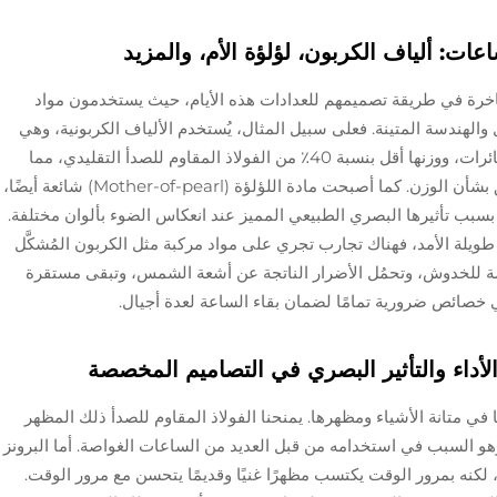
ت: ألياف الكربون، لؤلؤة الأم، والمزيد
اخرة في طريقة تصميمهم للعدادات هذه الأيام، حيث يستخدمون مواد
والهندسة المتينة. فعلى سبيل المثال، يُستخدم الألياف الكربونية، وهي
مادة قوية للغاية كانت تُستخدم في البداية في الطائرات، ووزنها أقل بنسبة 40٪ من الفولاذ المقاوم للصدأ التقليدي، مما
يسمح للمصممين بإنشاء أشكال معقدة دون القلق بشأن الوزن. كما أصبحت مادة اللؤلؤة (Mother-of-pearl) شائعة أيضًا،
يث ارتفع الطلب عليها بنسبة 57٪ بعد عام 2021 بسبب تأثيرها البصري الطبيعي المميز عند انعكاس الضوء بألوان مختلفة.
طويلة الأمد، فهناك تجارب تجري على مواد مركبة مثل الكربون المُشكَّل
لمواد مقاومة للخدوش، وتحمُل الأضرار الناتجة عن أشعة الشمس، وتبقى مستقرة
 خصائص ضرورية تمامًا لضمان بقاء الساعة لعدة أجيال.
 الأداء والتأثير البصري في التصاميم المخصصة
ا في متانة الأشياء ومظهرها. يمنحنا الفولاذ المقاوم للصدأ ذلك المظهر
وهو السبب في استخدامه من قبل العديد من الساعات الغواصة. أما البرونز
 لكنه بمرور الوقت يكتسب مظهرًا غنيًا وقديمًا يتحسن مع مرور الوقت.