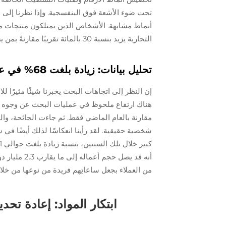
تحت ضوء الأشعة فوق البنفسجية. وإذا نظرنا إلى ال
أنماط مشابهة. الأشخاص الذين يمتلكون منتجات مخ
التجارية يزيد بنسبة 30 بالمائة تقريبًا مقارنةً بمن يشترون المنتجات الجاهزة.
تحليل بيانات: زيادة بلغت 68% في عمليات البحث عن 'ساعات مخصصة' (2019–2023)
مقارنة بالعام الماضي فقط. ثم جاءت الجائحة، وال
شخصية حقيقية. لقد رأينا انعكاسًا لذلك أيضًا 
من العملاء بجعل ساعاتِهم فريدة من نوعها من 
ابتكار المواد: إعادة تحد