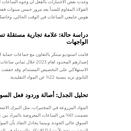
الفولاذ المقاوم للصدأ بعد مرور خمس سنوات فقط من
هوس جامعي الساعات في الوقت الحالي، وخاصةً أو
دراسة حالة: علامة تجارية مستقلة تس
الواجهات
قامت استوديو مبتكر بالتعاون مع جماعات حماية 
الاستهلاكي على التخصيص المستدام. وقد حققت الو
الثانوي تزيد بنسبة 22% عن المواد التقليدية.
تحليل الجدل: أصالة وردود فعل السوق
المواد المزروعة في المختبرات، مثل النيزك الاص
السوق عالي الجودة. وبينما يجادل النقاد بأن المو
المشترين تفضيلاً متزايدًا للابتكار والسهولة في ا