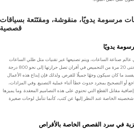
ات مرسومة يدويًا، منقوشة، ومقتَنَعة بسياقات
قصصية
رسومة يدويًا
ًا في عالم صناعة الساعات، ويتم تصنيعها عبر تقنيات مثل طلي الساعات
بمينا grand feu، وهي عملية تتطلب حوالي 15 وحتى 20 مرة من التحميص في أفران تصل حرارتها إلى نحو 800 درجة
سد ما كان سيكون وجهًا جميلًا للقرص. ولذلك فإن إبداع هذه الأعمال
راجع أو التصحيح بمجرد حدوث خطأ أثناء عملية التصنيع. وفي المزادات،
فع المجمعون ما بين 30 إلى 50 بالمائة إضافية مقابل القطع التي تحتوي على هذه التصاميم المعقدة. وما يميزها
شخصيته الخاصة عند النظر إليها عن كثب، كأنما تتأمل لوحات صغيرة
زية في سرد القصص الخاصة بالأقراص