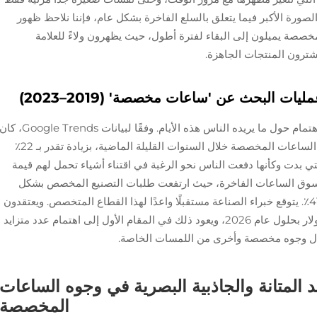
صورة الأكبر فيما يتعلق بالسلع الفاخرة بشكل عام، فإننا نلاحظ ظهور
صصة يميلون إلى البقاء لفترة أطول، حيث يظهرون ولاءً للعلامة
إن النظر إلى اتجاهات البحث يخبرنا شيئًا مثيرًا للاهتمام حول ما يريده الناس هذه الأيام. وفقًا لبيانات Google Trends، 
هناك ارتفاع ملحوظ في عمليات البحث عن وجوه الساعات المخصصة خلال السنوات القليلة الماضية، بزيادة تقدر بـ 22٪
تي بدت وكأنها دفعت الناس نحو الرغبة في اقتناء أشياء تحمل لهم قيمة
في سوق الساعات الفاخرة، حيث ارتفعت طلبات التصنيع المخصص بشكل
كبير خلال تلك السنتين، بنسبة زيادة بلغت حوالي 41٪. يتوقع خبراء الصناعة مستقبلًا واعدًا لهذا القطاع المتخصص. ويعتقدون
أنه قد يصل حجم أعماله إلى ما يقارب 2.3 مليار دولار بحلول عام 2026، ويعود ذلك في المقام الأول إلى اهتمام عدد متزايد
خلال وجوه مخصصة وأخرى من اللمسات الخاصة.
يد المتانة والجاذبية البصرية في وجوه الساعات
المخصصة