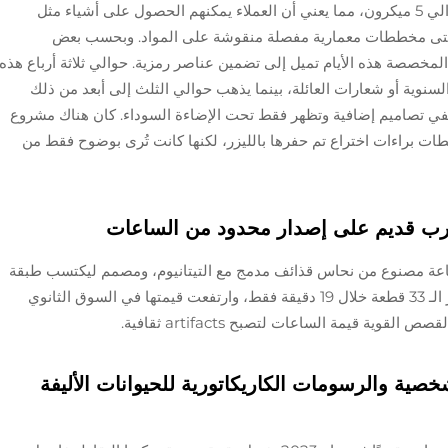
يمكن للحفر بالليزر اليوم أن يصل إلى دقة تبلغ حوالي 5 ميكرون، مما يعني أن العملاء يمكنهم الحصول على أشياء مثل
حتى مخططات معمارية مفصلة منقوشة على المواد. وبحسب بعض
مخصصة هذه الأيام تميل إلى تضمين عناصر رمزية. حوالي ثلاثة أرباع هذه
سنوية أو شعارات العائلة، بينما يذهب حوالي الثلث إلى أبعد من ذلك
في تصاميم إضافية وتظهر فقط تحت الإضاءة السوداء. كان هناك مشروع
براءات اختراع تم حفرها بالليزر، لكنها كانت تُرى بوضوح فقط من
حارب قديم على إصدار محدود من الساعات
اعة مصنوع من نحاس قذائف مدمج مع التيتانيوم، ومصمم ليكتسب طبقة
أكسدة تشبه معدات ساحة المعركة. وقد نفد إصدار الـ 33 قطعة خلال 19 دقيقة فقط، وارتفعت قيمتها في السوق الثانوي
ية قيمة الساعات لتصبح artifacts ثقافية.
صية والرسومات الكاريكاتورية للحيوانات الأليفة