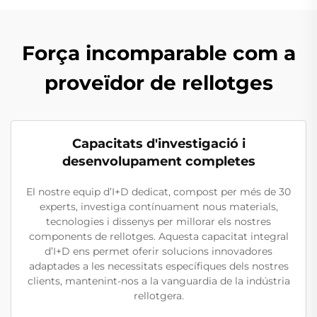
Força incomparable com a
proveïdor de rellotges
Capacitats d'investigació i
desenvolupament completes
El nostre equip d’I+D dedicat, compost per més de 30
experts, investiga contínuament nous materials,
tecnologies i dissenys per millorar els nostres
components de rellotges. Aquesta capacitat integral
d’I+D ens permet oferir solucions innovadores
adaptades a les necessitats específiques dels nostres
clients, mantenint-nos a la vanguardia de la indústria
rellotgera.