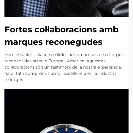
Fortes col·laboracions amb
marques reconegudes
Hem establert aliances sòlides amb marques de rellotges
reconegudes arreu d'Europa i Amèrica. Aquestes
col·laboracions són un testimoni de la nostra experiència,
fiabilitat i compromís amb l'excel·lència en la indústria
rellotgera.