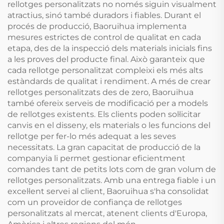
rellotges personalitzats no només siguin visualment
atractius, sinó també duradors i fiables. Durant el
procés de producció, Baoruihua implementa
mesures estrictes de control de qualitat en cada
etapa, des de la inspecció dels materials inicials fins
a les proves del producte final. Això garanteix que
cada rellotge personalitzat compleixi els més alts
estàndards de qualitat i rendiment. A més de crear
rellotges personalitzats des de zero, Baoruihua
també ofereix serveis de modificació per a models
de rellotges existents. Els clients poden sol·licitar
canvis en el disseny, els materials o les funcions del
rellotge per fer-lo més adequat a les seves
necessitats. La gran capacitat de producció de la
companyia li permet gestionar eficientment
comandes tant de petits lots com de gran volum de
rellotges personalitzats. Amb una entrega fiable i un
excel·lent servei al client, Baoruihua s'ha consolidat
com un proveïdor de confiança de rellotges
personalitzats al mercat, atenent clients d'Europa,