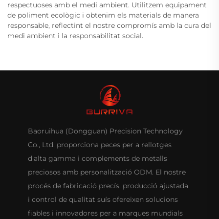
respectuoses amb el medi ambient. Utilitzem equipament
de poliment ecològic i obtenim els materials de manera
responsable, reflectint el nostre compromís amb la cura del
medi ambient i la responsabilitat social.
Baoruihua (Dongguan) Precision Technology
Co., Ltd. proporciona peces per a rellotges
d'alta gamma i complements de metalls
preciosos amb personalització ODM. El nostre
procés de fabricació precís, producció ajustada
i control de qualitat suís ofereixen solucions
fiables i innovadores per a marques mundials