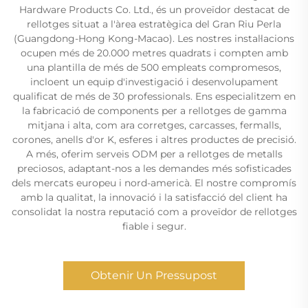
Hardware Products Co. Ltd., és un proveïdor destacat de
rellotges situat a l'àrea estratègica del Gran Riu Perla
(Guangdong-Hong Kong-Macao). Les nostres instal·lacions
ocupen més de 20.000 metres quadrats i compten amb
una plantilla de més de 500 empleats compromesos,
incloent un equip d'investigació i desenvolupament
qualificat de més de 30 professionals. Ens especialitzem en
la fabricació de components per a rellotges de gamma
mitjana i alta, com ara corretges, carcasses, fermalls,
corones, anells d'or K, esferes i altres productes de precisió.
A més, oferim serveis ODM per a rellotges de metalls
preciosos, adaptant-nos a les demandes més sofisticades
dels mercats europeu i nord-americà. El nostre compromís
amb la qualitat, la innovació i la satisfacció del client ha
consolidat la nostra reputació com a proveïdor de rellotges
fiable i segur.
Obtenir Un Pressupost