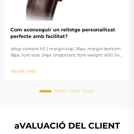
Com aconseguir un rellotge personalitzat
perfecte amb facilitat?
.blog-content h2 { margin-top: 26px; margin-bottom:
18px; font-size: 24px !important; font-weight: 600; line-
height: normal; } .blog-content h3 { margin-top: 26px;
margin-bottom: 18px; font-size: 20px !important; font-
Veure més
w...
aVALUACIÓ DEL CLIENT