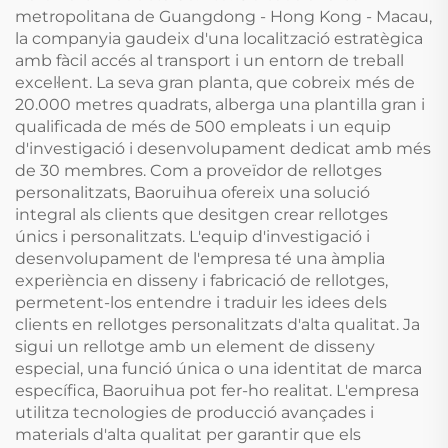
metropolitana de Guangdong - Hong Kong - Macau,
la companyia gaudeix d'una localització estratègica
amb fàcil accés al transport i un entorn de treball
excel·lent. La seva gran planta, que cobreix més de
20.000 metres quadrats, alberga una plantilla gran i
qualificada de més de 500 empleats i un equip
d'investigació i desenvolupament dedicat amb més
de 30 membres. Com a proveïdor de rellotges
personalitzats, Baoruihua ofereix una solució
integral als clients que desitgen crear rellotges
únics i personalitzats. L'equip d'investigació i
desenvolupament de l'empresa té una àmplia
experiència en disseny i fabricació de rellotges,
permetent-los entendre i traduir les idees dels
clients en rellotges personalitzats d'alta qualitat. Ja
sigui un rellotge amb un element de disseny
especial, una funció única o una identitat de marca
específica, Baoruihua pot fer-ho realitat. L'empresa
utilitza tecnologies de producció avançades i
materials d'alta qualitat per garantir que els