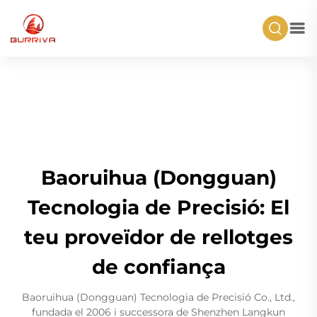
Baoruihua (Dongguan)
Tecnologia de Precisió: El
teu proveïdor de rellotges
de confiança
Baoruihua (Dongguan) Tecnologia de Precisió Co., Ltd.,
fundada el 2006 i successora de Shenzhen Langkun