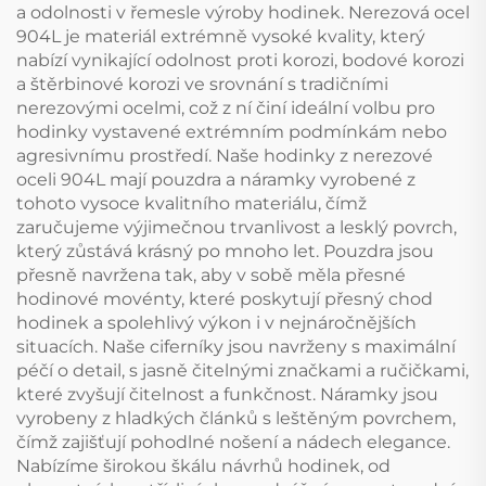
a odolnosti v řemesle výroby hodinek. Nerezová ocel
904L je materiál extrémně vysoké kvality, který
nabízí vynikající odolnost proti korozi, bodové korozi
a štěrbinové korozi ve srovnání s tradičními
nerezovými ocelmi, což z ní činí ideální volbu pro
hodinky vystavené extrémním podmínkám nebo
agresivnímu prostředí. Naše hodinky z nerezové
oceli 904L mají pouzdra a náramky vyrobené z
tohoto vysoce kvalitního materiálu, čímž
zaručujeme výjimečnou trvanlivost a lesklý povrch,
který zůstává krásný po mnoho let. Pouzdra jsou
přesně navržena tak, aby v sobě měla přesné
hodinové movénty, které poskytují přesný chod
hodinek a spolehlivý výkon i v nejnáročnějších
situacích. Naše ciferníky jsou navrženy s maximální
péčí o detail, s jasně čitelnými značkami a ručičkami,
které zvyšují čitelnost a funkčnost. Náramky jsou
vyrobeny z hladkých článků s leštěným povrchem,
čímž zajišťují pohodlné nošení a nádech elegance.
Nabízíme širokou škálu návrhů hodinek, od