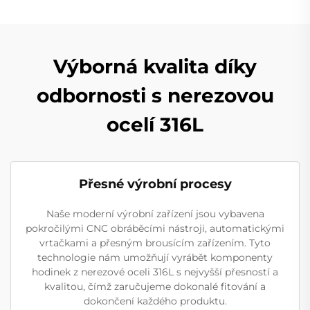
Výborná kvalita díky
odbornosti s nerezovou
ocelí 316L
Přesné výrobní procesy
Naše moderní výrobní zařízení jsou vybavena
pokročilými CNC obráběcími nástroji, automatickými
vrtačkami a přesným brousícím zařízením. Tyto
technologie nám umožňují vyrábět komponenty
hodinek z nerezové oceli 316L s nejvyšší přesností a
kvalitou, čímž zaručujeme dokonalé fitování a
dokončení každého produktu.