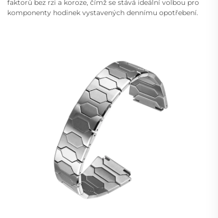
faktorů bez rzi a koroze, čímž se stává ideální volbou pro
komponenty hodinek vystavených dennímu opotřebení.