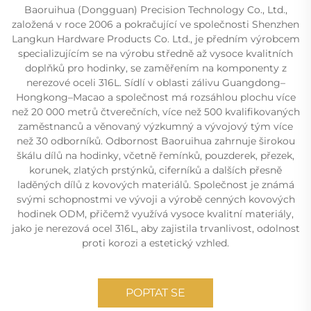
Baoruihua (Dongguan) Precision Technology Co., Ltd.,
založená v roce 2006 a pokračující ve společnosti Shenzhen
Langkun Hardware Products Co. Ltd., je předním výrobcem
specializujícím se na výrobu středně až vysoce kvalitních
doplňků pro hodinky, se zaměřením na komponenty z
nerezové oceli 316L. Sídlí v oblasti zálivu Guangdong–
Hongkong–Macao a společnost má rozsáhlou plochu více
než 20 000 metrů čtverečních, více než 500 kvalifikovaných
zaměstnanců a věnovaný výzkumný a vývojový tým více
než 30 odborníků. Odbornost Baoruihua zahrnuje širokou
škálu dílů na hodinky, včetně řemínků, pouzderek, přezek,
korunek, zlatých prstýnků, ciferníků a dalších přesně
laděných dílů z kovových materiálů. Společnost je známá
svými schopnostmi ve vývoji a výrobě cenných kovových
hodinek ODM, přičemž využívá vysoce kvalitní materiály,
jako je nerezová ocel 316L, aby zajistila trvanlivost, odolnost
proti korozi a estetický vzhled.
POPTAT SE