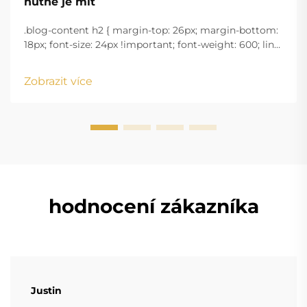
nutné je mít
.blog-content h2 { margin-top: 26px; margin-bottom:
18px; font-size: 24px !important; font-weight: 600; line-
height: normal; } .blog-content h3 { margin-top: 26px;
margin-bottom: 18px; font-size: 20px !important; font-
Zobrazit více
w...
hodnocení zákazníka
Justin