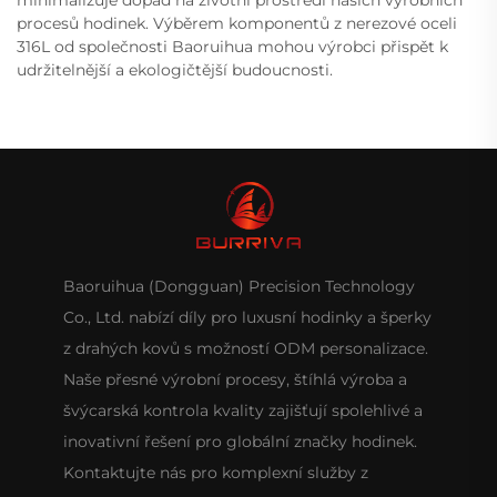
minimalizuje dopad na životní prostředí našich výrobních
procesů hodinek. Výběrem komponentů z nerezové oceli
316L od společnosti Baoruihua mohou výrobci přispět k
udržitelnější a ekologičtější budoucnosti.
Baoruihua (Dongguan) Precision Technology
Co., Ltd. nabízí díly pro luxusní hodinky a šperky
z drahých kovů s možností ODM personalizace.
Naše přesné výrobní procesy, štíhlá výroba a
švýcarská kontrola kvality zajišťují spolehlivé a
inovativní řešení pro globální značky hodinek.
Kontaktujte nás pro komplexní služby z