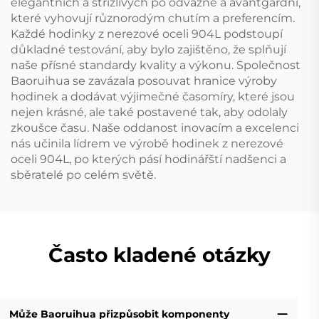
elegantních a střízlivých po odvážné a avantgardní,
které vyhovují různorodým chutím a preferencím.
Každé hodinky z nerezové oceli 904L podstoupí
důkladné testování, aby bylo zajištěno, že splňují
naše přísné standardy kvality a výkonu. Společnost
Baoruihua se zavázala posouvat hranice výroby
hodinek a dodávat výjimečné časomíry, které jsou
nejen krásné, ale také postavené tak, aby odolaly
zkoušce času. Naše oddanost inovacím a excelenci
nás učinila lídrem ve výrobě hodinek z nerezové
oceli 904L, po kterých pásí hodinářští nadšenci a
sběratelé po celém světě.
Často kladené otázky
Může Baoruihua přizpůsobit komponenty