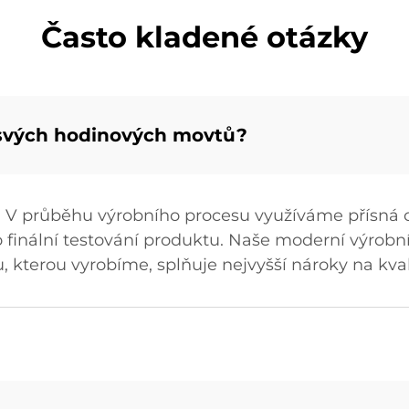
Často kladené otázky
u svých hodinových movtů?
. V průběhu výrobního procesu využíváme přísná op
o finální testování produktu. Naše moderní výrob
u, kterou vyrobíme, splňuje nejvyšší nároky na kval