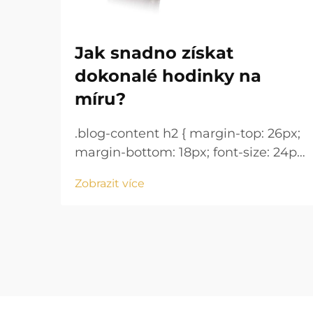
Jak snadno získat
dokonalé hodinky na
míru?
.blog-content h2 { margin-top: 26px;
margin-bottom: 18px; font-size: 24px
!important; font-weight: 600; line-
Zobrazit více
height: normal; } .blog-content h3 {
margin-top: 26px; margin-bottom:
18px; font-size: 20px !important;
font-w...