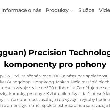
Informace o nás
Produkty
Služba
Vid
guan) Precision Technology
komponenty pro pohony
y Co., Ltd., založená v roce 2006 a nástupce společnos
ti Zálivu Guangdong–Hongkong–Makao. Naše rozsáhlá ploch
kumu a vývoje s více než 30 odborníky. Zaměřujeme se 
řezky, korunky, prsteny z K zlata, ciferníky a další přes
 Naše odbornost zasahuje i do vývoje a výroby hodine
amerických trhů. Společnost Baoruihua se zavazuje k do