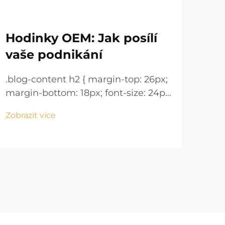
Hodinky OEM: Jak posílí
Pr
vaše podnikání
pr
.blog-content h2 { margin-top: 26px;
.blo
margin-bottom: 18px; font-size: 24px
marg
!important; font-weight: 600; line-
!imp
Zobrazit více
Zobr
height: normal; } .blog-content h3 {
heig
margin-top: 26px; margin-bottom:
mar
18px; font-size: 20px !important;
18px
font-w...
font