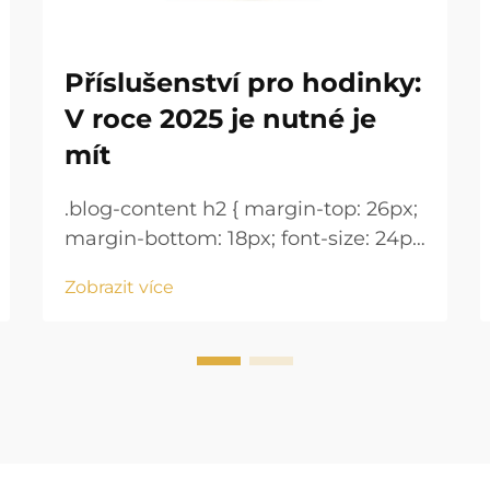
Příslušenství pro hodinky:
V roce 2025 je nutné je
mít
.blog-content h2 { margin-top: 26px;
margin-bottom: 18px; font-size: 24px
!important; font-weight: 600; line-
Zobrazit více
height: normal; } .blog-content h3 {
margin-top: 26px; margin-bottom:
18px; font-size: 20px !important;
font-w...