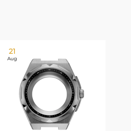
21
2
Aug
Au