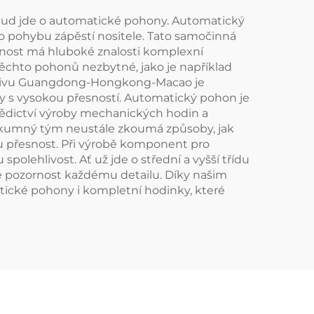
okud jde o automatické pohony. Automatický
 pohybu zápěstí nositele. Tato samočinná
ečnost má hluboké znalosti komplexní
chto pohonů nezbytné, jako je například
ti Zálivu Guangdong-Hongkong-Macao je
ty s vysokou přesností. Automatický pohon je
ědictví výroby mechanických hodin a
ýzkumný tým neustále zkoumá způsoby, jak
u přesnost. Při výrobě komponent pro
olehlivost. Ať už jde o střední a vyšší třídu
me pozornost každému detailu. Díky našim
cké pohony i kompletní hodinky, které