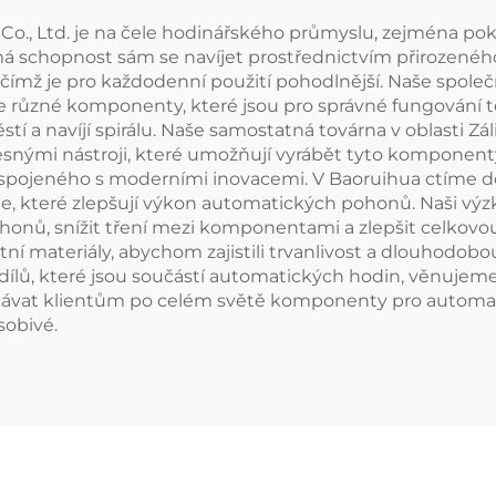
Co., Ltd. je na čele hodinářského průmyslu, zejména p
 schopnost sám se navíjet prostřednictvím přirozeného
, čímž je pro každodenní použití pohodlnější. Naše spol
ůzné komponenty, které jsou pro správné fungování tě
ápěstí a navíjí spirálu. Naše samostatná továrna v oblas
řesnými nástroji, které umožňují vyrábět tyto komponen
spojeného s moderními inovacemi. V Baoruihua ctíme d
e, které zlepšují výkon automatických pohonů. Naši v
onů, snížit tření mezi komponentami a zlepšit celkovo
materiály, abychom zajistili trvanlivost a dlouhodobou sp
 dílů, které jsou součástí automatických hodin, věnuje
ávat klientům po celém světě komponenty pro automati
sobivé.