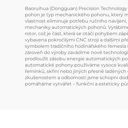
Baoruihua (Dongguan) Precision Technology 
pohon je typ mechanického pohonu, který má
vlastnost eliminuje potřebu ručního navíjení
mechaniky automatických pohonů. Vyrábíme r
rotor, což je část, která se otáčí pohybem z
vybavena pokročilými CNC stroji a dalšími p
symbolem tradičního hodinářského řemesla 
zároveň do výroby zavádíme nové technologi
prodloužit zásobu energie automatických poh
automatické pohony používáme vysoce kvalitní 
řemínků, skříní nebo jiných přesně laděných
zkušenostem a odbornosti jsme schopni dod
pomáháme vytvářet – funkční a esteticky pů