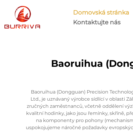
Domovská stránka
Kontaktujte nás
Baoruihua (Dong
Baoruihua (Dongguan) Precision Technolog
Ltd., je uznávaný výrobce sídlící v oblas
zručných zaměstnanců, včetně oddělení výz
kvalitní hodinky, jako jsou řemínky, skříně, p
na komponenty pro pohony (mechanismy).
uspokojujeme náročné požadavky evropských a 