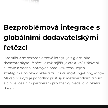
Bezproblémová integrace s
globálními dodavatelskými
řetězci
Baoruihua se bezproblémově integruje s globálními
dodavatelskými řetězci, čímž zajišťuje efektivní získávání
surovin a dodání hotových produktů včas. Jejich
strategická poloha v oblasti zálivu Kuang-tung–Hongkong–
Makao poskytuje pohodlný přístup k mezinárodním trhům
a činí je ideálním partnerem pro značky hledající globální
dosah.