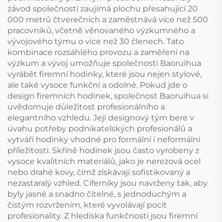
závod společnosti zaujímá plochu přesahující 20
000 metrů čtverečních a zaměstnává více než 500
pracovníků, včetně věnovaného výzkumného a
vývojového týmu o více než 30 členech. Tato
kombinace rozsáhlého provozu a zaměření na
výzkum a vývoj umožňuje společnosti Baoruihua
vyrábět firemní hodinky, které jsou nejen stylové,
ale také vysoce funkční a odolné. Pokud jde o
design firemních hodinek, společnost Baoruihua si
uvědomuje důležitost profesionálního a
elegantního vzhledu. Její designový tým bere v
úvahu potřeby podnikatelských profesionálů a
vytváří hodinky vhodné pro formální i neformální
příležitosti. Skříně hodinek jsou často vyrobeny z
vysoce kvalitních materiálů, jako je nerezová ocel
nebo drahé kovy, čímž získávají sofistikovaný a
nezastaralý vzhled. Ciferníky jsou navrženy tak, aby
byly jasné a snadno čitelné, s jednoduchým a
čistým rozvržením, které vyvolávají pocit
profesionality. Z hlediska funkčnosti jsou firemní