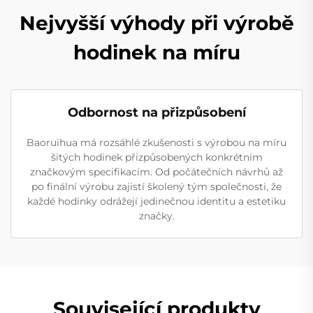
Nejvyšší výhody při výrobě
hodinek na míru
Odbornost na přizpůsobení
Baoruihua má rozsáhlé zkušenosti s výrobou na míru
šitých hodinek přizpůsobených konkrétním
značkovým specifikacím. Od počátečních návrhů až
po finální výrobu zajistí školený tým společnosti, že
každé hodinky odrážejí jedinečnou identitu a estetiku
značky.
Související produkty