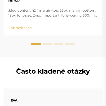
míru?
.blog-content h2 { margin-top: 26px; margin-bottom:
18px; font-size: 24px !important; font-weight: 600; line-
height: normal; } .blog-content h3 { margin-top: 26px;
margin-bottom: 18px; font-size: 20px !important; font-
Zobrazit více
w...
Často kladené otázky
EVA