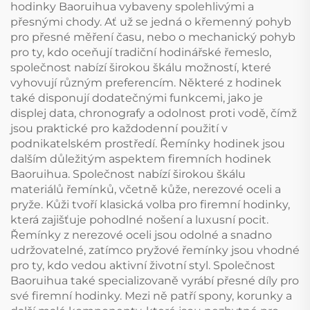
hodinky Baoruihua vybaveny spolehlivými a
přesnými chody. Ať už se jedná o křemenný pohyb
pro přesné měření času, nebo o mechanický pohyb
pro ty, kdo oceňují tradiční hodinářské řemeslo,
společnost nabízí širokou škálu možností, které
vyhovují různým preferencím. Některé z hodinek
také disponují dodatečnými funkcemi, jako je
displej data, chronografy a odolnost proti vodě, čímž
jsou praktické pro každodenní použití v
podnikatelském prostředí. Řemínky hodinek jsou
dalším důležitým aspektem firemních hodinek
Baoruihua. Společnost nabízí širokou škálu
materiálů řemínků, včetně kůže, nerezové oceli a
pryže. Kůži tvoří klasická volba pro firemní hodinky,
která zajišťuje pohodlné nošení a luxusní pocit.
Řemínky z nerezové oceli jsou odolné a snadno
udržovatelné, zatímco pryžové řemínky jsou vhodné
pro ty, kdo vedou aktivní životní styl. Společnost
Baoruihua také specializovaně vyrábí přesné díly pro
své firemní hodinky. Mezi ně patří spony, korunky a