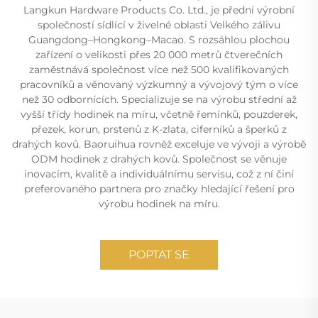
Langkun Hardware Products Co. Ltd., je přední výrobní
společností sídlící v živelné oblasti Velkého zálivu
Guangdong–Hongkong–Macao. S rozsáhlou plochou
zařízení o velikosti přes 20 000 metrů čtverečních
zaměstnává společnost více než 500 kvalifikovaných
pracovníků a věnovaný výzkumný a vývojový tým o více
než 30 odbornících. Specializuje se na výrobu střední až
vyšší třídy hodinek na míru, včetně řemínků, pouzderek,
přezek, korun, prstenů z K-zlata, ciferníků a šperků z
drahých kovů. Baoruihua rovněž exceluje ve vývoji a výrobě
ODM hodinek z drahých kovů. Společnost se věnuje
inovacím, kvalitě a individuálnímu servisu, což z ní činí
preferovaného partnera pro značky hledající řešení pro
výrobu hodinek na míru.
POPTAT SE