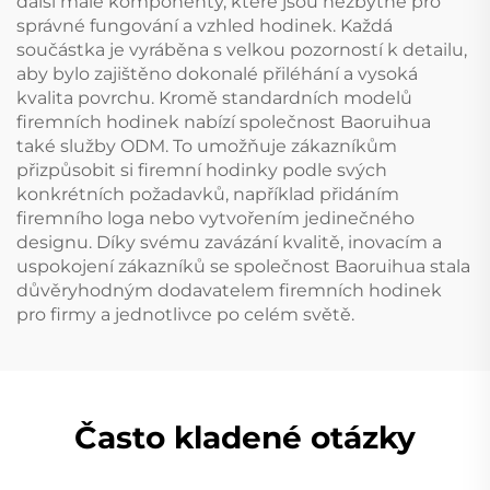
další malé komponenty, které jsou nezbytné pro
správné fungování a vzhled hodinek. Každá
součástka je vyráběna s velkou pozorností k detailu,
aby bylo zajištěno dokonalé přiléhání a vysoká
kvalita povrchu. Kromě standardních modelů
firemních hodinek nabízí společnost Baoruihua
také služby ODM. To umožňuje zákazníkům
přizpůsobit si firemní hodinky podle svých
konkrétních požadavků, například přidáním
firemního loga nebo vytvořením jedinečného
designu. Díky svému zavázání kvalitě, inovacím a
uspokojení zákazníků se společnost Baoruihua stala
důvěryhodným dodavatelem firemních hodinek
pro firmy a jednotlivce po celém světě.
Často kladené otázky