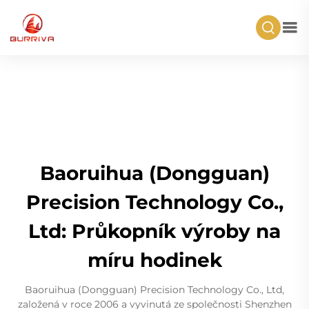
Baoruihua (Dongguan)
Precision Technology Co.,
Ltd: Průkopník výroby na
míru hodinek
Baoruihua (Dongguan) Precision Technology Co., Ltd,
založená v roce 2006 a vyvinutá ze společnosti Shenzhen