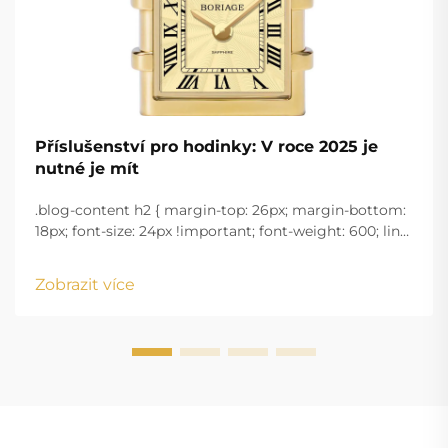
Příslušenství pro hodinky: V roce 2025 je
nutné je mít
.blog-content h2 { margin-top: 26px; margin-bottom:
18px; font-size: 24px !important; font-weight: 600; line-
height: normal; } .blog-content h3 { margin-top: 26px;
margin-bottom: 18px; font-size: 20px !important; font-
Zobrazit více
w...