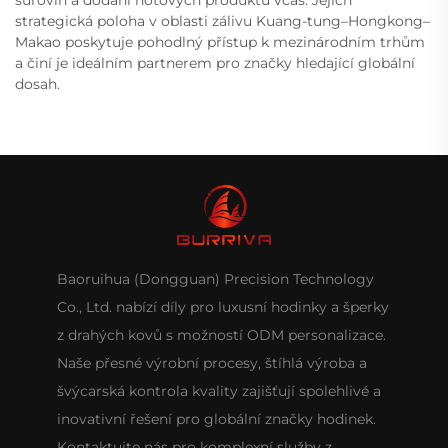
strategická poloha v oblasti zálivu Kuang-tung–Hongkong–
Makao poskytuje pohodlný přístup k mezinárodním trhům
a činí je ideálním partnerem pro značky hledající globální
dosah.
Baoruihua (Dongguan) Precision Technology
Co., Ltd. nabízí díly pro luxusní hodinky a šperky
z drahých kovů s možností ODM personalizace.
Naše přesné výrobní procesy, štíhlá výroba a
švýcarská kontrola kvality zajišťují spolehlivé a
inovativní řešení pro globální značky hodinek.
Kontaktujte nás pro komplexní služby z