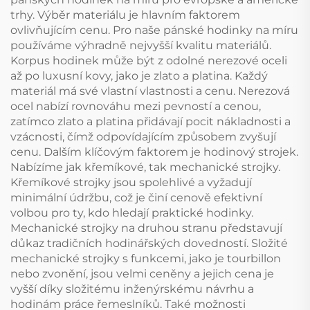
trhy. Výběr materiálu je hlavním faktorem
ovlivňujícím cenu. Pro naše pánské hodinky na míru
používáme výhradně nejvyšší kvalitu materiálů.
Korpus hodinek může být z odolné nerezové oceli
až po luxusní kovy, jako je zlato a platina. Každý
materiál má své vlastní vlastnosti a cenu. Nerezová
ocel nabízí rovnováhu mezi pevností a cenou,
zatímco zlato a platina přidávají pocit nákladnosti a
vzácnosti, čímž odpovídajícím způsobem zvyšují
cenu. Dalším klíčovým faktorem je hodinový strojek.
Nabízíme jak křemíkové, tak mechanické strojky.
Křemíkové strojky jsou spolehlivé a vyžadují
minimální údržbu, což je činí cenově efektivní
volbou pro ty, kdo hledají praktické hodinky.
Mechanické strojky na druhou stranu představují
důkaz tradičních hodinářských dovedností. Složité
mechanické strojky s funkcemi, jako je tourbillon
nebo zvonění, jsou velmi ceněny a jejich cena je
vyšší díky složitému inženýrskému návrhu a
hodinám práce řemeslníků. Také možnosti