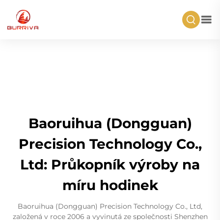
Baoruihua (Dongguan)
Precision Technology Co.,
Ltd: Průkopník výroby na
míru hodinek
Baoruihua (Dongguan) Precision Technology Co., Ltd,
založená v roce 2006 a vyvinutá ze společnosti Shenzhen