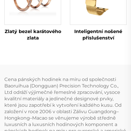
Zlatý bezel karátového
Inteligentní nošené
zlata
příslušenství
Cena pánských hodinek na míru od společnosti
Baoruihua (Dongguan) Precision Technology Co.,
Ltd odráží výjimečné řemeslné zpracování, vysoce
kvalitní materiály a jedinečné designové prvky,
které jsou zapotřebí k vytvoření každého kusu. Od
založení v roce 2006 v oblasti Zálivu Guangdong–
Hongkong–Macao se věnujeme výrobě středně
luxusních a luxusních hodinových komponent a
pánských hodinek na míru pro evropské a americké