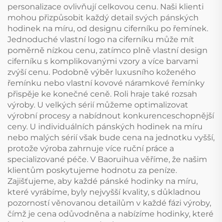
personalizace ovlivňují celkovou cenu. Naši klienti
mohou přizpůsobit každý detail svých pánských
hodinek na míru, od designu ciferníku po řemínek.
Jednoduché vlastní logo na ciferníku může mít
poměrně nízkou cenu, zatímco plně vlastní design
ciferníku s komplikovanými vzory a více barvami
zvýší cenu. Podobně výběr luxusního koženého
řemínku nebo vlastní kovové náramkové řemínky
přispěje ke konečné ceně. Roli hraje také rozsah
výroby. U velkých sérií můžeme optimalizovat
výrobní procesy a nabídnout konkurenceschopnější
ceny. U individuálních pánských hodinek na míru
nebo malých sérií však bude cena na jednotku vyšší,
protože výroba zahrnuje více ruční práce a
specializované péče. V Baoruihua věříme, že našim
klientům poskytujeme hodnotu za peníze.
Zajišťujeme, aby každé pánské hodinky na míru,
které vyrábíme, byly nejvyšší kvality, s důkladnou
pozorností věnovanou detailům v každé fázi výroby,
čímž je cena odůvodněna a nabízíme hodinky, které