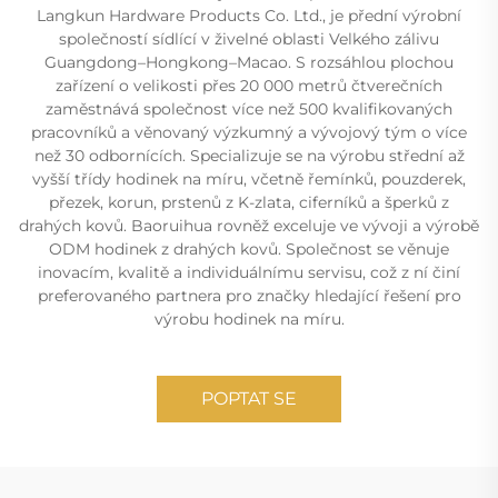
Langkun Hardware Products Co. Ltd., je přední výrobní
společností sídlící v živelné oblasti Velkého zálivu
Guangdong–Hongkong–Macao. S rozsáhlou plochou
zařízení o velikosti přes 20 000 metrů čtverečních
zaměstnává společnost více než 500 kvalifikovaných
pracovníků a věnovaný výzkumný a vývojový tým o více
než 30 odbornících. Specializuje se na výrobu střední až
vyšší třídy hodinek na míru, včetně řemínků, pouzderek,
přezek, korun, prstenů z K-zlata, ciferníků a šperků z
drahých kovů. Baoruihua rovněž exceluje ve vývoji a výrobě
ODM hodinek z drahých kovů. Společnost se věnuje
inovacím, kvalitě a individuálnímu servisu, což z ní činí
preferovaného partnera pro značky hledající řešení pro
výrobu hodinek na míru.
POPTAT SE