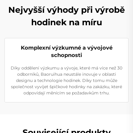
Nejvyšší výhody při výrobě
hodinek na míru
Komplexní výzkumné a vývojové
schopnosti
Díky oddělení výzkumu a vývoje, které má více než 30
odborníků, Baoruihua neustále inovuje v oblasti
designu a technologie hodinek. Díky tomu může
společnost vyvíjet špičkové hodinky na zakázku, které
odpovídají měnícím se požadavkům trhu.
Související produkty