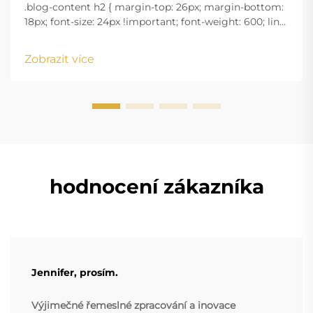
.blog-content h2 { margin-top: 26px; margin-bottom:
18px; font-size: 24px !important; font-weight: 600; line-
height: normal; } .blog-content h3 { margin-top: 26px;
margin-bottom: 18px; font-size: 20px !important; font-
Zobrazit více
w...
hodnocení zákazníka
Jennifer, prosím.
Výjimečné řemeslné zpracování a inovace