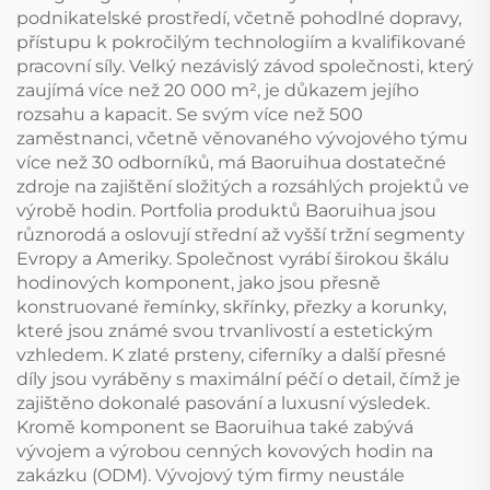
podnikatelské prostředí, včetně pohodlné dopravy,
přístupu k pokročilým technologiím a kvalifikované
pracovní síly. Velký nezávislý závod společnosti, který
zaujímá více než 20 000 m², je důkazem jejího
rozsahu a kapacit. Se svým více než 500
zaměstnanci, včetně věnovaného vývojového týmu
více než 30 odborníků, má Baoruihua dostatečné
zdroje na zajištění složitých a rozsáhlých projektů ve
výrobě hodin. Portfolia produktů Baoruihua jsou
různorodá a oslovují střední až vyšší tržní segmenty
Evropy a Ameriky. Společnost vyrábí širokou škálu
hodinových komponent, jako jsou přesně
konstruované řemínky, skřínky, přezky a korunky,
které jsou známé svou trvanlivostí a estetickým
vzhledem. K zlaté prsteny, ciferníky a další přesné
díly jsou vyráběny s maximální péčí o detail, čímž je
zajištěno dokonalé pasování a luxusní výsledek.
Kromě komponent se Baoruihua také zabývá
vývojem a výrobou cenných kovových hodin na
zakázku (ODM). Vývojový tým firmy neustále