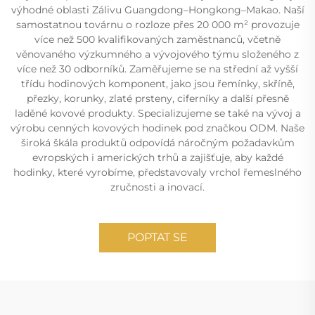
výhodné oblasti Zálivu Guangdong–Hongkong–Makao. Naší
samostatnou továrnu o rozloze přes 20 000 m² provozuje
více než 500 kvalifikovaných zaměstnanců, včetně
věnovaného výzkumného a vývojového týmu složeného z
více než 30 odborníků. Zaměřujeme se na střední až vyšší
třídu hodinových komponent, jako jsou řemínky, skříně,
přezky, korunky, zlaté prsteny, ciferníky a další přesně
laděné kovové produkty. Specializujeme se také na vývoj a
výrobu cenných kovových hodinek pod značkou ODM. Naše
široká škála produktů odpovídá náročným požadavkům
evropských i amerických trhů a zajišťuje, aby každé
hodinky, které vyrobíme, představovaly vrchol řemeslného
zručnosti a inovací.
POPTAT SE