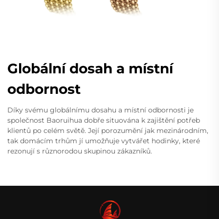
Globální dosah a místní
odbornost
Díky svému globálnímu dosahu a místní odbornosti je
společnost Baoruihua dobře situována k zajištění potřeb
klientů po celém světě. Její porozumění jak mezinárodním,
tak domácím trhům jí umožňuje vytvářet hodinky, které
rezonují s různorodou skupinou zákazníků.