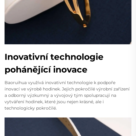
Inovativní technologie
pohánějící inovace
Baoruihua využívá inovativní technologie k podpoře
inovací ve výrobě hodinek. Jejich pokročilé výrobní zařízení
a odborný výzkumný a vývojový tým spolupracují na
vytváření hodinek, které jsou nejen krásné, ale i
technologicky pokročilé.