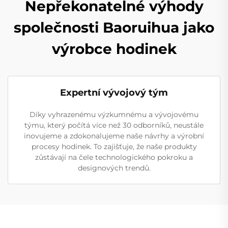
Nepřekonatelné výhody
společnosti Baoruihua jako
výrobce hodinek
Expertní vývojový tým
Díky vyhrazenému výzkumnému a vývojovému
týmu, který počítá více než 30 odborníků, neustále
inovujeme a zdokonalujeme naše návrhy a výrobní
procesy hodinek. To zajišťuje, že naše produkty
zůstávají na čele technologického pokroku a
designových trendů.