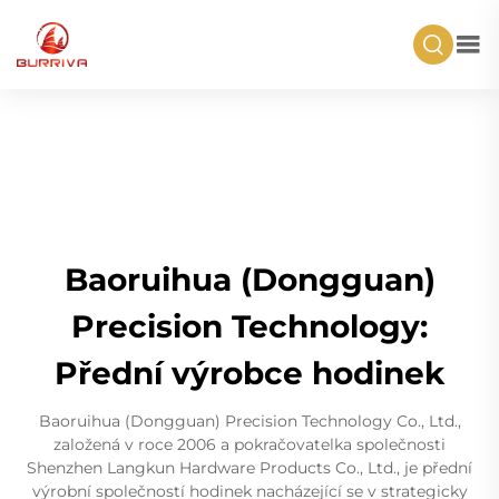
Baoruihua (Dongguan)
Precision Technology:
Přední výrobce hodinek
Baoruihua (Dongguan) Precision Technology Co., Ltd.,
založená v roce 2006 a pokračovatelka společnosti
Shenzhen Langkun Hardware Products Co., Ltd., je přední
výrobní společností hodinek nacházející se v strategicky