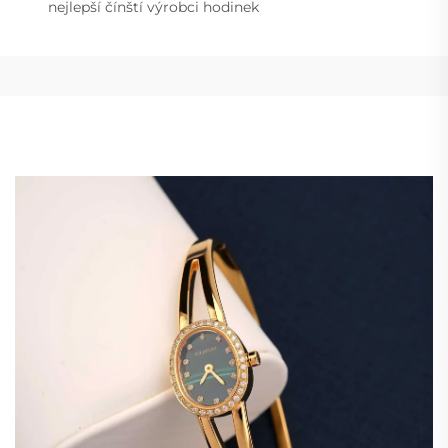
nejlepší čínští výrobci hodinek