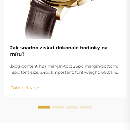
Jak snadno získat dokonalé hodinky na
míru?
.blog-content h2 { margin-top: 26px; margin-bottom:
18px; font-size: 24px !important; font-weight: 600; line-
height: normal; } .blog-content h3 { margin-top: 26px;
margin-bottom: 18px; font-size: 20px !important; font-
Zobrazit více
w...