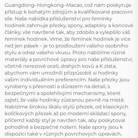
Guangdong–Hongkong–Macao, což nám poskytuje
přístup k bohatým zdrojům a kvalifikované pracovní
síle. Naše nabídka příslušenství pro řemínky
hodinek zahrnuje přezky, spony, adaptéry a koncové
články, vše navržené tak, aby zdobilo a vylepšilo váš
řemínek hodinek. Víme, že řemínek hodinek je více
než jen pásek – je to prodloužení vašeho osobního
stylu a odraz vašeho vkusu. Proto nabízíme různé
materiály a povrchové úpravy pro naše příslušenství,
včetně nerezové oceli, drahých kovů a K zlata,
abychom vám umožnili přizpůsobit si hodinky
vašim individuálním preferencím. Naše přezky jsou
vyrobeny s přesností a důrazem na detail, s
bezpečnými a spolehlivými mechanismy, které
zajistí, že vaše hodinky zůstanou pevně na místě.
Nabízíme širokou škálu stylů přezek, od klasických
kolíčkových přezek až po moderní skládací spony,
přičemž každý styl je navržen tak, aby poskytoval
pohodlné a bezpečné nošení. Naše spony jsou k
dispozici také v různých povrchových úpravách,