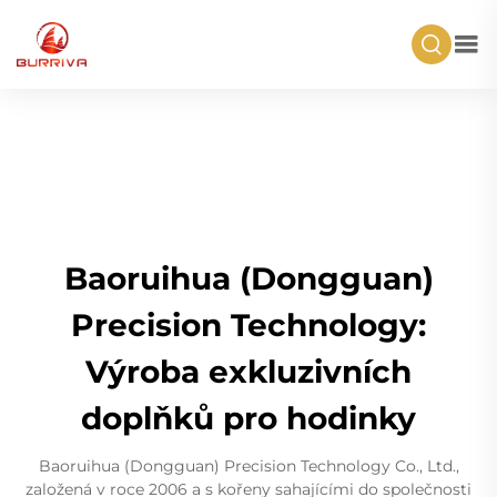
Baoruihua (Dongguan)
Precision Technology:
Výroba exkluzivních
doplňků pro hodinky
Baoruihua (Dongguan) Precision Technology Co., Ltd.,
založená v roce 2006 a s kořeny sahajícími do společnosti