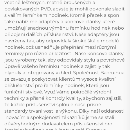
včetně leštěných, matně broušených a
povlakovaných PVD, abyste je mohli dokonale sladit
s vaším řemínkem hodinek. Kromě přezek a spon
také nabízíme adaptéry a koncové články, které
umožňují snadnou výměnu řemínku hodinek nebo
připojení dalších příslušenství. Naše adaptéry jsou
navrženy tak, aby odpovídaly široké škále modelů
hodinek, což usnadňuje přepínání mezi různými
řemínky pro různé příležitosti. Naše koncové články
jsou vyrobeny tak, aby odpovídaly stylu a povrchové
úpravě vašeho řemínku hodinek a zajistily tak
plynulý a integrovaný vzhled. Společnost Baoruihua
se zavazuje poskytovat klientům vysoce kvalitní
příslušenství pro řemínky hodinek, které jsou
funkční i stylové. Využíváme pokročilé výrobní
techniky a přísné kontroly kvality, abychom zajistili,
že každé příslušenství splňuje naše přísné
standardy trvanlivosti a výkonu. Díky naší oddanosti
inovacím a spokojenosti zákazníků jsme se stali
důvěryhodným dodavatelem příslušenství pro