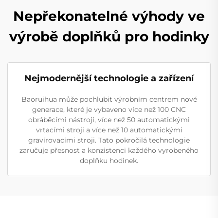
Nepřekonatelné výhody ve
výrobě doplňků pro hodinky
Nejmodernější technologie a zařízení
Baoruihua může pochlubit výrobním centrem nové
generace, které je vybaveno více než 100 CNC
obráběcími nástroji, více než 50 automatickými
vrtacími stroji a více než 10 automatickými
gravírovacími stroji. Tato pokročilá technologie
zaručuje přesnost a konzistenci každého vyrobeného
doplňku hodinek.