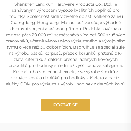
Shenzhen Langkun Hardware Products Co., Ltd., je
uznávaným výrobcem vysoce kvalitních doplňků pro
hodinky. Společnost sídlí v živelné oblasti Velkého zálivu
Guangdong–Hongkong–Macao, což zaručuje výhodné
dopravní spojení a krásnou přírodu. Rozlehlá továrna o
rozloze přes 20 000 m² zaměstnává více než 500 zručných
pracovníků, včetně věnovaného výzkumného a vývojového
týmu o více než 30 odbornících. Baoruihua se specializuje
na výrobu pásků, korpusů, přezek, korunků, prstenů z K-
zlata, ciferníků a dalších přesně laděných kovových
produktů pro hodinky střední až vyšší cenové kategorie.
Kromě toho společnost exceluje ve výrobě šperků z
drahých kovů a doplňků pro hodinky z K-zlata a nabízí
služby ODM pro výzkum a výrobu hodinek z drahých kovů.
POPTAT SE