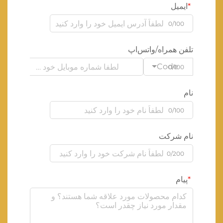
ایمیل
0/100
تلفن همراه/واتس‌اپ
Code
0/100
نام
0/100
نام شرکت
0/200
پیام