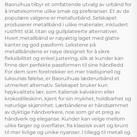
Baoruihua tilbyr et omfattende utvalg av urbånd for
å imøtekomme ulike smak og preferanser. Et av de
populære valgene er metallurbånd. Selskapet
produserer metallbånd i ulike materialer, inkludert
rustfritt stål, titan og gullplateerte alternativer.
Hvert metallbånd er nøyaktig laget med glatte
kanter og god passform. Lekstene på
metallbåndene er nøye designet for å sikre
fleksibilitet og enkel justering, slik at kunder kan
finne den perfekte passformen til sine håndledd.
For dem som foretrekker en mer tradisjonell og
luksuriøs følelse, er Baoruihuas læderurbånd et
utmerket alternativ. Selskapet bruker kun
høykvalitets lær, som italiensk kalvskinn eller
krokodilleskinn, kjent for sin mykhet, holdbarhet og
naturlige skjønnhet. Lærbåndene er håndsømmet
av dyktige håndverkere, noe som gir et preg av
håndverk og eleganse. Kunder kan velge mellom
ulike farger og overflater, fra klassisk svart og brunt
til mer livlige og unike nyanser. I tillegg til metall og