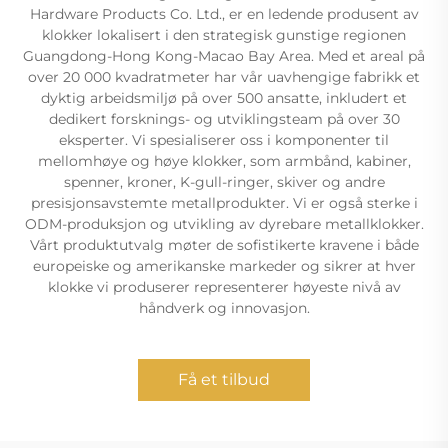
Hardware Products Co. Ltd., er en ledende produsent av
klokker lokalisert i den strategisk gunstige regionen
Guangdong-Hong Kong-Macao Bay Area. Med et areal på
over 20 000 kvadratmeter har vår uavhengige fabrikk et
dyktig arbeidsmiljø på over 500 ansatte, inkludert et
dedikert forsknings- og utviklingsteam på over 30
eksperter. Vi spesialiserer oss i komponenter til
mellomhøye og høye klokker, som armbånd, kabiner,
spenner, kroner, K-gull-ringer, skiver og andre
presisjonsavstemte metallprodukter. Vi er også sterke i
ODM-produksjon og utvikling av dyrebare metallklokker.
Vårt produktutvalg møter de sofistikerte kravene i både
europeiske og amerikanske markeder og sikrer at hver
klokke vi produserer representerer høyeste nivå av
håndverk og innovasjon.
Få et tilbud