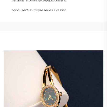
verdens største klokkeprodusent
produsent av tilpassede urkasser