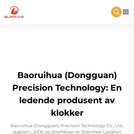
Baoruihua (Dongguan)
Precision Technology: En
ledende produsent av
klokker
Baoruihua (Dongguan) Precision Technology Co., Ltd.,
etablert i 2006 og etterfølger av Shenzhen Langkun