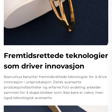
Fremtidsrettede teknologier
som driver innovasjon
Baoruihua benytter fremtidsrettede teknologier for å drive
innovasjon i ureproduksjon. Deres avanserte
produksjonsfasiliteter og erfarne FoU-avdeling arbeider
sammen for å skape klokker som ikke bare er vakre, men
også teknologisk avanserte.