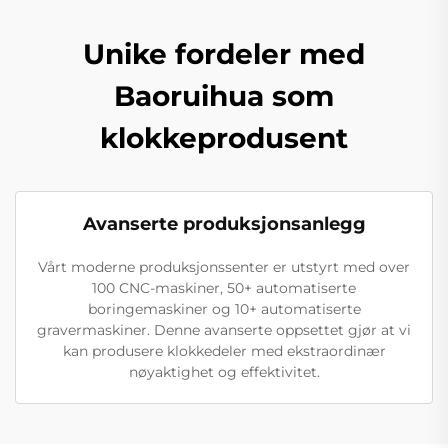
Unike fordeler med
Baoruihua som
klokkeprodusent
Avanserte produksjonsanlegg
Vårt moderne produksjonssenter er utstyrt med over
100 CNC-maskiner, 50+ automatiserte
boringemaskiner og 10+ automatiserte
gravermaskiner. Denne avanserte oppsettet gjør at vi
kan produsere klokkedeler med ekstraordinær
nøyaktighet og effektivitet.