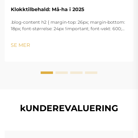
Klokktilbehald: Må-ha i 2025
.blog-content h2 { margin-top: 26px; margin-bottom:
18px; font-størrelse: 24px !important; font-vekt: 600;
linjeavstand: normal; } .blog-content h3 { margin-top:
26px; margin-bottom: 18px; font-størrelse: 20px
SE MER
!important; font-v...
kUNDEREVALUERING