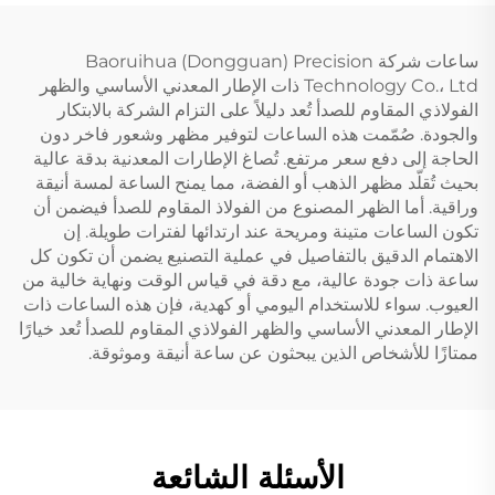
ساعات شركة Baoruihua (Dongguan) Precision
Technology Co.، Ltd ذات الإطار المعدني الأساسي والظهر
الفولاذي المقاوم للصدأ تُعد دليلاً على التزام الشركة بالابتكار
والجودة. صُمّمت هذه الساعات لتوفير مظهر وشعور فاخر دون
الحاجة إلى دفع سعر مرتفع. تُصاغ الإطارات المعدنية بدقة عالية
بحيث تُقلّد مظهر الذهب أو الفضة، مما يمنح الساعة لمسة أنيقة
وراقية. أما الظهر المصنوع من الفولاذ المقاوم للصدأ فيضمن أن
تكون الساعات متينة ومريحة عند ارتدائها لفترات طويلة. إن
الاهتمام الدقيق بالتفاصيل في عملية التصنيع يضمن أن تكون كل
ساعة ذات جودة عالية، مع دقة في قياس الوقت ونهاية خالية من
العيوب. سواء للاستخدام اليومي أو كهدية، فإن هذه الساعات ذات
الإطار المعدني الأساسي والظهر الفولاذي المقاوم للصدأ تُعد خيارًا
ممتازًا للأشخاص الذين يبحثون عن ساعة أنيقة وموثوقة.
الأسئلة الشائعة