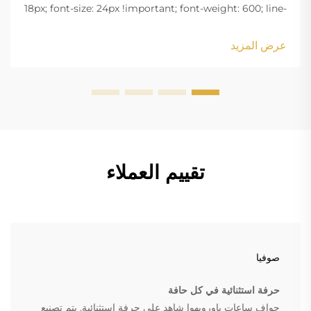
18px; font-size: 24px !important; font-weight: 600; line-
height: normal; } .blog-content h3 { margin-top: 26px;
margin-bottom: 18px; font-size: 20px !important; font-
عرض المزيد
w...
تقييم العملاء
صوفيا
حرفة استثنائية في كل حافة
حواف ساعات باورويهوا شاهد على حرفة استثنائية. يتم تصنيع