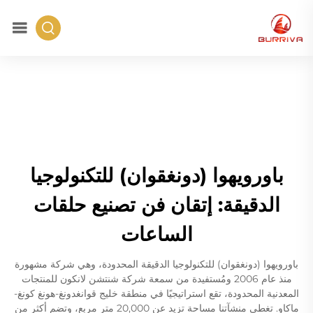
باورويهوا (دونغقوان) للتكنولوجيا
الدقيقة: إتقان فن تصنيع حلقات
الساعات
باورويهوا (دونغقوان) للتكنولوجيا الدقيقة المحدودة، وهي شركة مشهورة
منذ عام 2006 ومُستفيدة من سمعة شركة شنتشن لانكون للمنتجات
المعدنية المحدودة، تقع استراتيجيًا في منطقة خليج قوانغدونغ-هونغ كونغ-
ماكاو. تغطي منشآتنا مساحة تزيد عن 20,000 متر مربع، وتضم أكثر من