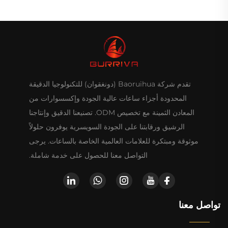
تقدم شركة Baoruihua (دونغقوان) للتكنولوجيا الدقيقة
المحدودة أجزاء ساعات عالية الجودة وإكسسوارات من
المعادن الثمينة مع تخصيص ODM. تصنيعنا الدقيق وإنتاجنا
الرشيق ورقابتنا على الجودة السويسرية يوفرون حلولاً
موثوقة ومبتكرة للعلامات العالمية الخاصة بالساعات. يرجى
التواصل معنا للحصول على خدمة شاملة.
تواصل معنا