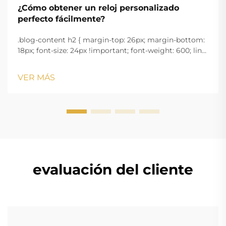
¿Cómo obtener un reloj personalizado
perfecto fácilmente?
.blog-content h2 { margin-top: 26px; margin-bottom:
18px; font-size: 24px !important; font-weight: 600; line-
height: normal; } .blog-content h3 { margin-top: 26px;
margin-bottom: 18px; font-size: 20px !important; font-
VER MÁS
w...
evaluación del cliente