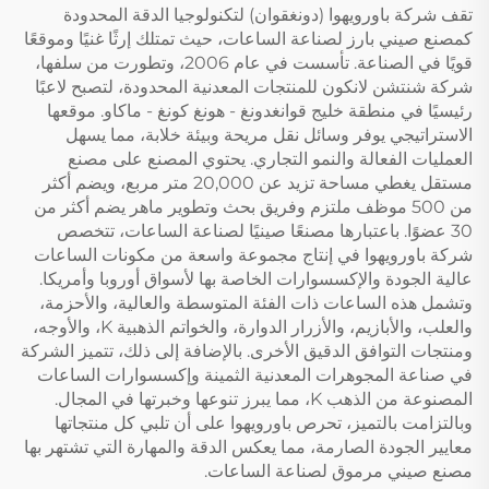
تقف شركة باورويهوا (دونغقوان) لتكنولوجيا الدقة المحدودة
كمصنع صيني بارز لصناعة الساعات، حيث تمتلك إرثًا غنيًا وموقعًا
قويًا في الصناعة. تأسست في عام 2006، وتطورت من سلفها،
شركة شنتشن لانكون للمنتجات المعدنية المحدودة، لتصبح لاعبًا
رئيسيًا في منطقة خليج قوانغدونغ - هونغ كونغ - ماكاو. موقعها
الاستراتيجي يوفر وسائل نقل مريحة وبيئة خلابة، مما يسهل
العمليات الفعالة والنمو التجاري. يحتوي المصنع على مصنع
مستقل يغطي مساحة تزيد عن 20,000 متر مربع، ويضم أكثر
من 500 موظف ملتزم وفريق بحث وتطوير ماهر يضم أكثر من
30 عضوًا. باعتبارها مصنعًا صينيًا لصناعة الساعات، تتخصص
شركة باورويهوا في إنتاج مجموعة واسعة من مكونات الساعات
عالية الجودة والإكسسوارات الخاصة بها لأسواق أوروبا وأمريكا.
وتشمل هذه الساعات ذات الفئة المتوسطة والعالية، والأحزمة،
والعلب، والأبازيم، والأزرار الدوارة، والخواتم الذهبية K، والأوجه،
ومنتجات التوافق الدقيق الأخرى. بالإضافة إلى ذلك، تتميز الشركة
في صناعة المجوهرات المعدنية الثمينة وإكسسوارات الساعات
المصنوعة من الذهب K، مما يبرز تنوعها وخبرتها في المجال.
وبالتزامت بالتميز، تحرص باورويهوا على أن تلبي كل منتجاتها
معايير الجودة الصارمة، مما يعكس الدقة والمهارة التي تشتهر بها
مصنع صيني مرموق لصناعة الساعات.