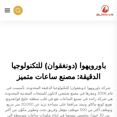
باورويهوا (دونغقوان) للتكنولوجيا
الدقيقة: مصنع ساعات متميز
شركة باورويهوا (دونغقوان) للتكنولوجيا الدقيقة المحدودة، تأسست في
عام 2006 ومقرها في مصنع شنتشن لانكون للمنتجات المعدنية المحدودة،
هي شركة رائدة في تصنيع الساعات تقع في قلب منطقة خليج قوانغدونغ-
هونغ كونغ-ماكاو. وتمتد مرافقنا على مساحة تزيد عن 20,000 متر مربع،
وتوظف أكثر من 500 موظف مؤهل وفريق بحث وتطوير مكوّن من أكثر
من 30 خبيرًا. يتخصص مصنعنا في إنتاج مكونات ساعات متوسطة إلى