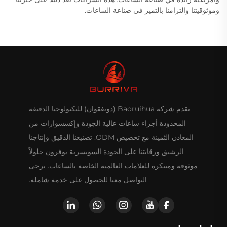
وموثوقيتنا والتزامنا بالتميز في صناعة الساعات.
تقدم شركة Baoruihua (دونغقوان) للتكنولوجيا الدقيقة
المحدودة أجزاء ساعات عالية الجودة وإكسسوارات من
المعادن الثمينة مع تخصيص ODM. تصنيعنا الدقيق وإنتاجنا
الرشيق ورقابتنا على الجودة السويسرية يوفرون حلولاً
موثوقة ومبتكرة للعلامات العالمية الخاصة بالساعات. يرجى
التواصل معنا للحصول على خدمة شاملة.