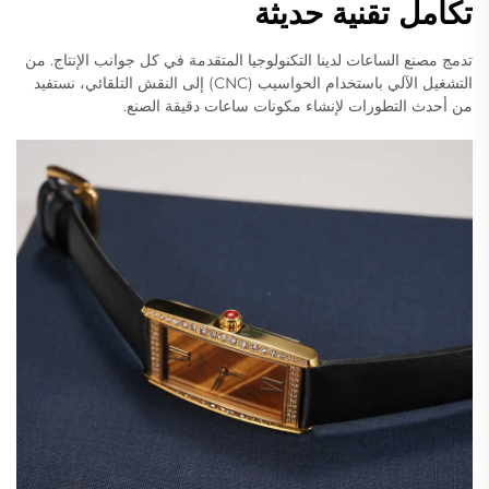
تكامل تقنية حديثة
تدمج مصنع الساعات لدينا التكنولوجيا المتقدمة في كل جوانب الإنتاج. من
التشغيل الآلي باستخدام الحواسيب (CNC) إلى النقش التلقائي، نستفيد
من أحدث التطورات لإنشاء مكونات ساعات دقيقة الصنع.