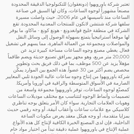
تعتبر شركة باورويهوا (دونغقوان) للتكنولوجيا الدقيقة المحدودة
مصنعاً مشهوراً لوجوه الساعات، وكان لها السبق في صناعة
الساعات منذ تأسيسها في عام 2006، حيث واصلت مسيرة
سلفها شركة شنتشن لانكون للمنتجات المعدنية المحدودة. تقع
الشركة في منطقة خليج قوانغدونغ - هونغ كونغ - ماكاو، ما يوفر
لها موقعاً استراتيجياً يتمتع بسهولة الوصول إلى وسائل النقل
والمواصلات ومجموعة من العمالة الماهرة، مما يسهم في تشغيل
فعال. يغطي مصنع وجوه الساعات مساحة كبيرة تزيد عن
20,000 متر مربع، وهو مجهز بمرافق تصنيع حديثة ويضم طاقماً
مؤهلاً يزيد عن 500 موظف، بما في ذلك فريق بحث وتطوير
مخصص يضم أكثر من 30 عضواً. هذه الجمع بين الموارد يمكّن
شركة باورويهوا من إنتاج وجوه ساعات عالية الجودة تلبي المعايير
الصارمة في الأسواق المتوسطة والراقية في أوروبا وأمريكا.
كمصنّع لوجوه الساعات، توفر باورويهوا مجموعة واسعة من
تصميمات وأنماط الوجوه لتتناسب مع مختلف موديلات الساعات
وهويات العلامات التجارية. سواء كان الأمر يتعلق بوجه تناظري
كلاسيكي مع علامات ساعات وأعقاب أنيقة، أو وجه رقمي حديث
بمزايا متقدمة، أو وجه هيكل معقد يعرض مكونات الساعة
الداخلية، فإن لدى المصنع الخبرة الكافية لإنتاج كل هذه الأنواع.
عملية الإنتاج في باورويهوا عملية دقيقة تبدأ من اختيار مواد خام