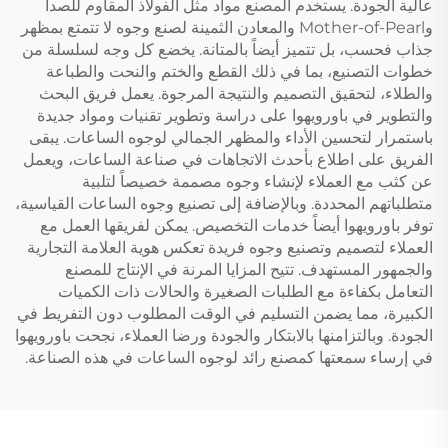
عالية الجودة. يستخدم المصنع مواد مثل الفولاذ المقاوم للصدأ
وMother-of-Pearl والمعادن الثمينة لصنع وجوه لا تتمتع بمظهر
جذاب فحسب، بل تتميز أيضاً بالمتانة. يخضع كل وجه لسلسلة من
خطوات التصنيع، بما في ذلك القطع والختم والنحت والطباعة
والطلاء، لتحقيق التصميم والنتيجة المرجوة. يعمل فريق البحث
والتطوير في باورويهوا على دراسة وتطوير تقنيات ومواد جديدة
باستمرار لتحسين الأداء والمظهر الجمالي لوجوه الساعات. يبقى
الفريق على اطلاع بأحدث الاتجاهات في صناعة الساعات، ويعمل
عن كثب مع العملاء لإنشاء وجوه مصممة خصيصاً لتلبية
متطلباتهم المحددة. وبالإضافة إلى تصنيع وجوه الساعات القياسية،
توفر باورويهوا أيضاً خدمات التخصيص. يمكن لفريقها العمل مع
العملاء لتصميم وتصنيع وجوه فريدة تعكس هوية العلامة التجارية
والجمهور المستهدف. تتيح المزايا المرنة في الإنتاج للمصنع
التعامل بكفاءة مع الطلبات الصغيرة والحالات ذات الكميات
الكبيرة، مما يضمن التسليم في الوقت المطلوب دون التفريط في
الجودة. وبالتزامنها بالابتكار والجودة ورضا العملاء، نجحت باورويهوا
في إرساء سمعتها كمصنع رائد لوجوه الساعات في هذه الصناعة.