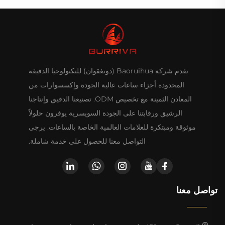
تقدم شركة Baoruihua (دونغقوان) للتكنولوجيا الدقيقة
المحدودة أجزاء ساعات عالية الجودة وإكسسوارات من
المعادن الثمينة مع تخصيص ODM. تصنيعنا الدقيق وإنتاجنا
الرشيق ورقابتنا على الجودة السويسرية يوفرون حلولاً
موثوقة ومبتكرة للعلامات العالمية الخاصة بالساعات. يرجى
التواصل معنا للحصول على خدمة شاملة.
تواصل معنا