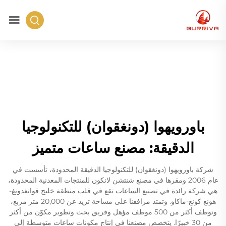
باورويهوا (دونغقوان) للتكنولوجيا
الدقيقة: مصنع ساعات متميز
شركة باورويهوا (دونغقوان) للتكنولوجيا الدقيقة المحدودة، تأسست في
عام 2006 ومقرها في مصنع شنتشن لانكون للمنتجات المعدنية المحدودة،
هي شركة رائدة في تصنيع الساعات تقع في قلب منطقة خليج قوانغدونغ-
هونغ كونغ-ماكاو. وتمتد مرافقنا على مساحة تزيد عن 20,000 متر مربع،
وتوظف أكثر من 500 موظف مؤهل وفريق بحث وتطوير مكوّن من أكثر
من 30 خبيرًا. يتخصص مصنعنا في إنتاج مكونات ساعات متوسطة إلى