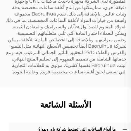
المتطورة لدى الشركة مجهزة بأحدث ماكينات CNC وأجهزة
دقيقة أخرى، مما يمكّنها من إنتاج أغلفة ساعات مخصصة بدقة
وثبات عاليين. بالإضافة إلى ذلك، تقدم Baoruihua مجموعة
واسعة من خيارات المواد لأغلفة الساعات المخصصة، بما في ذلك
الفولاذ المقاوم للصدأ والไทتان والسيراميك والمعادن الثمينة.
ويمكن للعملاء اختيار المادة التي تلبي متطلباتهم التصميمية
وضمن ميزانيتهم. وبالإضافة إلى الخصائص المادية للأغلفة، يمكن
لشركة Baoruihua أيضاً تخصيص الأسطح النهائية مثل التلميع
والفرش والطلاء PVD لتحقيق التأثير الجمالي المرغوب فيه. ومع
خدماتها الشاملة من تصميم المفهوم إلى تسليم المنتج النهائي،
أثبتت Baoruihua نفسها كشريك موثوق به للعلامات التجارية
التي تسعى لخلق أغلفة ساعات مخصصة فريدة وعالية الجودة.
الأسئلة الشائعة
ما أنواع الساعات التي تصنعها شركة باورويهوا؟