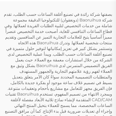
بصفتها شركة رائدة في تصنيع أغلفة الساعات حسب الطلب، تقدم
شركة Baoruihua (دونغقوان) للتكنولوجيا الدقيقة مجموعة
شاملة من خدمات التخصيص لتلبية الطلبات الفريدة لعملائها. وفي
قطاع الساعات التنافسي للغاية، أصبحت خدمة التخصيص عنصراً
مميزاً أساسياً يتيح للعلامات التجارية التميز عن المنافسين وتقديم
منتجات شخصية لعملائها. وتدرك Baoruihua هذه الاتجاه
وتستثمر بشكل كبير في تعزيز إمكانياتها لتوفير حلول متميزة في
تصنيع أغلفة الساعات حسب الطلب. ويبدأ عملية التخصيص لدى
الشركة من خلال استشارات معمقة مع العملاء. حيث يعمل
الفريق التصميمي المتمرس لدى Baoruihua بشكل وثيق مع
العملاء لفهم رؤية علامتهم التجارية والجمهور المستهدف
والمتطلبات التصميمية المحددة. سواءً كان الأمر يتعلق بتعديل
بسيط في تصميم غلاف ساعة موجود أو بفكرة جديدة بالكامل،
فإن الفريق مجهز للتعامل مع مشاريع بأحجام وتعقيدات متنوعة.
وبمجرد الانتهاء من تصميم المفهوم، تستخدم Baoruihua تقنيات
CAD/CAM المتقدمة لإنشاء نماذج ثلاثية الأبعاد مفصلة لأغلفة
الساعات المخصصة، مما يسمح للعملاء بتخيل المنتج النهائي
وإجراء أي تعديلات ضرورية قبل بدء الإنتاج. كما أن مرافق التصنيع