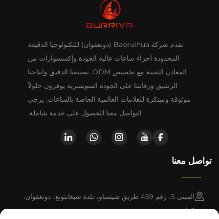
تقدم شركة Baoruihua (دونغقوان) للتكنولوجيا الدقيقة
المحدودة أجزاء ساعات عالية الجودة وإكسسوارات من
المعادن الثمينة مع تخصيص ODM. تصنيعنا الدقيق وإنتاجنا
الرشيق ورقابتنا على الجودة السويسرية يوفرون حلولاً
موثوقة ومبتكرة للعلامات العالمية الخاصة بالساعات. يرجى
التواصل معنا للحصول على خدمة شاملة.
تواصل معنا
المبنى 5، رقم 459 طريق شيتساو، بلدة شيغانتونغ، دونغقوان،
قوانغدونغ