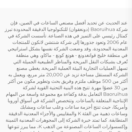
عند الحديث عن تحديد أفضل مصنعي الساعات في الصين، فإن
شركة Baoruihua (دونغقوان) للتكنولوجيا الدقيقة المحدودة تبرز
كمثال رئيسي على التميز في هذه الصناعة. تأسست الشركة في
عام 2006 وتعود جذورها إلى شركة شنتشن لانكون للمنتجات
المعدنية المحدودة، وقد وضعت الشركة نفسها بشكل استراتيجي
في منطقة خليج قوانغدونغ - هونغ كونغ - ماكاو، وهي منطقة
تُعرف بشبكات النقل المريحة والمناظر الطبيعية الجميلة التي
تسهل العمليات التجارية البيئة العملية المريحة. يغطي مصنع
الشركة المستقل مساحة تزيد عن 20,000 متر مربع، ويعمل به
أكثر من 500 موظف ملتزم وفريق بحث وتطوير مكون من أكثر
من 30 عضوًا مهرة. تتيح هذه البنية التحتية القوية لشركة
Baoruihua التعامل بدقة وكفاءة مع مجموعة واسعة من المهام
الإنتاجية المتعلقة بالساعات. وتتخصص الشركة في أسواق أوروبا
وأمريكا، حيث تنتج أحزمة ساعات وعلب ساعات ومشابك
وساعات ذهبية من الفئة K والمقاييس والأجزاء المعدنية الدقيقة
المتطابقة. كما تمتد خبرة الشركة إلى المجوهرات المعدنية الثمينة
وإكسسوارات الساعات المصنوعة من الذهب K، مما يبرز تنوعها