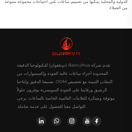
الدولية والمحلية يمكّنها من تصميم ساعات تلبي احتياجات مجموعة متنوعة
من العملاء.
تقدم شركة Baoruihua (دونغقوان) للتكنولوجيا الدقيقة
المحدودة أجزاء ساعات عالية الجودة وإكسسوارات من
المعادن الثمينة مع تخصيص ODM. تصنيعنا الدقيق وإنتاجنا
الرشيق ورقابتنا على الجودة السويسرية يوفرون حلولاً
موثوقة ومبتكرة للعلامات العالمية الخاصة بالساعات. يرجى
التواصل معنا للحصول على خدمة شاملة.