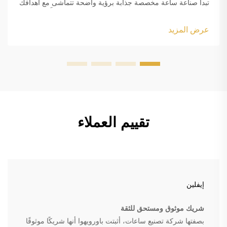
تبدأ صناعة ساعة مخصصة جذابة برؤية واضحة تتماشى مع أهدافك
الجمالية ومتطلباتك الوظيفية. سواء كنت تصنع سلعًا مُعلَّمة باسم
العلامة التجارية أو عنصرًا شخصيًا...
عرض المزيد
تقييم العملاء
إيفلين
شريك موثوق ومستحق للثقة
بصفتها شركة تصنيع ساعات، أثبتت باورويهوا أنها شريكًا موثوقًا