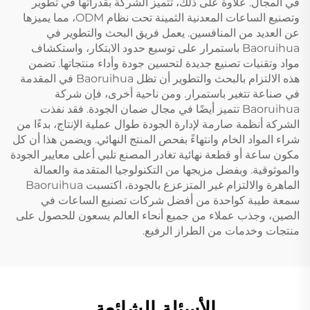
في المجال. علاوة على ذلك، تتميز الشركة بقدراتها في تطوير
وتصنيع الساعات المعدنية الثمينة تحت نظام ODM، مما يميزها
عن العديد من المنافسين. يعمل فريق البحث والتطوير في
Baoruihua باستمرار على توسيع حدود الابتكار، واستكشاف
مواد وتقنيات تصنيع جديدة لتحسين جودة وأداء منتجاتها. تضمن
هذه الالتزام بالبحث والتطوير أن تظل Baoruihua في المقدمة
في صناعة تتغير باستمرار. ومن ناحية أخرى، فإن شركة
Baoruihua تتميز أيضًا في مجال ضمان الجودة. فقد نفذت
الشركة أنظمة صارمة لإدارة الجودة طوال عملية الإنتاج، بدءًا من
شراء المواد الخام وانتهاءً بفحص المنتج النهائي. ويضمن هذا أن كل
مكون ساعة أو قطعة نهائية تغادر المصنع تلبي أعلى معايير الجودة
والموثوقية. وبفضل مزيجها من التكنولوجيا المتقدمة والعمالة
الماهرة والالتزام غير المتزعزع بالجودة، اكتسبت Baoruihua
سمعة طيبة كواحدة من أفضل شركات تصنيع الساعات في
الصين، وجذب عملاء من جميع أنحاء العالم يسعون للحصول على
منتجات وخدمات من الطراز الرفيع.
الأسئلة الشائعة