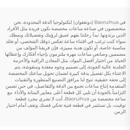
في Baoruihua (دونغقوان) لتكنولوجيا الدقة المحدودة، نحن
متخصصون في صناعة ساعات مخصصة تكون فريدة مثل الأفراد
الذين يرتدونها. تبدأ رحلتنا بفهم عميق لرؤيتك وتفضيلاتك ونمطك.
سواء كنت ترغب في اقتناء ساعة تعكس ذوقك الشخصي، أو تخلد
مناسبة خاصة، أو تكون هدية مميزة، فإن فريقنا المؤلف من
مصممين وصانعي ساعات مهرة ملتزمون بإحياء أفكارك وإعطائها
الحياة. من اختيار أفضل المواد، مثل المعادن الراقية والأحزمة
الجلدية عالية الجودة، إلى تصميم وجوه معقدة ومنقوشة، يتم
الاعتناء بكل تفصيل بدقة كبيرة لضمان تحويل ساعتك المخصصة
إلى تحفة حقيقية. تتيح لنا مرافق التصنيع المتطورة والتقنيات
المتقدمة إنتاج ساعات تجمع بين الدقة والتفاصيل، في حين تضمن
التزامناً بالجودة أن تلبي كل قطعة أعلى معايير المتانة والأداء. مع
ساعة مخصصة من Baoruihua، أنت لا تشري مجرد قطعة
توقيت، بل تستثمر في قطعة فنية تحكي قصتك وتقف أمام اختبار
الزمن.