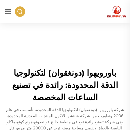
باورويهوا (دونغقوان) لتكنولوجيا
الدقة المحدودة: رائدة في تصنيع
الساعات المخصصة
شركة باورويهوا (دونغقوان) لتكنولوجيا الدقة المحدودة، تأسست في عام
2006 وتطورت من شركة شنتشن لانكون للمنتجات المعدنية المحدودة،
وهي شركة تصنيع رائدة تقع في منطقة خليج قوانغدونغ-هونغ كونغ-ماكاو
النابضة بالحياة. وبفضل مساحة مصنع تزيد عن 20000 متر مربع، فإن