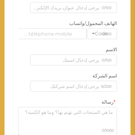
0/100
الهاتف المحمول/واتساب
Code
0/100
الاسم
0/100
اسم الشركة
0/200
رسالة
0/1000