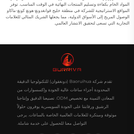
المواد الخام بكفاءة وتسليم المنتجات النهائية في الوقت المناسب. توفر
المواقع الاستراتيجية للشركة في منطقة خليج قوانغدونغ-هونغ كونغ-ماكاو
الوصول المريح إلى الأسواق الدولية، مما يجعلها الشريك المثالي للعلامات
التجارية التي تسعى لتحقيق الانتشار العالمي.
تقدم شركة Baoruihua (دونغقوان) للتكنولوجيا الدقيقة
المحدودة أجزاء ساعات عالية الجودة وإكسسوارات من
المعادن الثمينة مع تخصيص ODM. تصنيعنا الدقيق وإنتاجنا
الرشيق ورقابتنا على الجودة السويسرية يوفرون حلولاً
موثوقة ومبتكرة للعلامات العالمية الخاصة بالساعات. يرجى
التواصل معنا للحصول على خدمة شاملة.