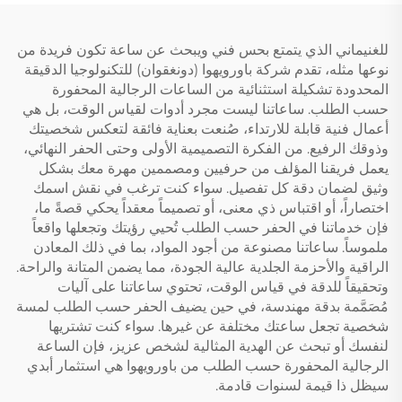
للغنيماني الذي يتمتع بحس فني ويبحث عن ساعة تكون فريدة من
نوعها مثله، تقدم شركة باورويهوا (دونغقوان) للتكنولوجيا الدقيقة
المحدودة تشكيلة استثنائية من الساعات الرجالية المحفورة
حسب الطلب. ساعاتنا ليست مجرد أدوات لقياس الوقت، بل هي
أعمال فنية قابلة للارتداء، صُنعت بعناية فائقة لتعكس شخصيتك
وذوقك الرفيع. من الفكرة التصميمية الأولى وحتى الحفر النهائي،
يعمل فريقنا المؤلف من حرفيين ومصممين مهرة معك بشكل
وثيق لضمان دقة كل تفصيل. سواء كنت ترغب في نقش اسمك
اختصاراً، أو اقتباس ذي معنى، أو تصميماً معقداً يحكي قصةً ما،
فإن خدماتنا في الحفر حسب الطلب تُحيي رؤيتك وتجعلها واقعاً
ملموساً. ساعاتنا مصنوعة من أجود المواد، بما في ذلك المعادن
الراقية والأحزمة الجلدية عالية الجودة، مما يضمن المتانة والراحة.
وتحقيقاً للدقة في قياس الوقت، تحتوي ساعاتنا على آليات
مُصَمَّمة بدقة مهندسة، في حين يضيف الحفر حسب الطلب لمسة
شخصية تجعل ساعتك مختلفة عن غيرها. سواء كنت تشتريها
لنفسك أو تبحث عن الهدية المثالية لشخص عزيز، فإن الساعة
الرجالية المحفورة حسب الطلب من باورويهوا هي استثمار أبدي
سيظل ذا قيمة لسنوات قادمة.