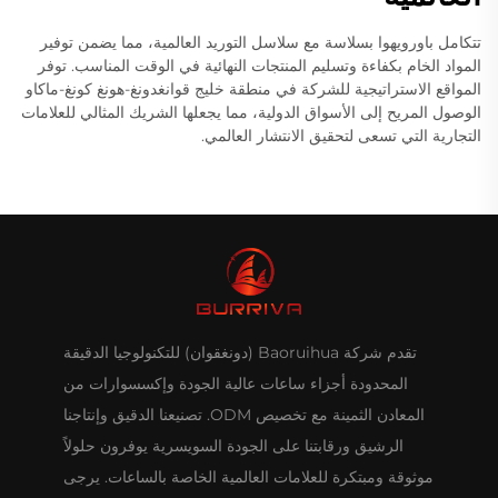
تتكامل باورويهوا بسلاسة مع سلاسل التوريد العالمية، مما يضمن توفير
المواد الخام بكفاءة وتسليم المنتجات النهائية في الوقت المناسب. توفر
المواقع الاستراتيجية للشركة في منطقة خليج قوانغدونغ-هونغ كونغ-ماكاو
الوصول المريح إلى الأسواق الدولية، مما يجعلها الشريك المثالي للعلامات
التجارية التي تسعى لتحقيق الانتشار العالمي.
تقدم شركة Baoruihua (دونغقوان) للتكنولوجيا الدقيقة
المحدودة أجزاء ساعات عالية الجودة وإكسسوارات من
المعادن الثمينة مع تخصيص ODM. تصنيعنا الدقيق وإنتاجنا
الرشيق ورقابتنا على الجودة السويسرية يوفرون حلولاً
موثوقة ومبتكرة للعلامات العالمية الخاصة بالساعات. يرجى