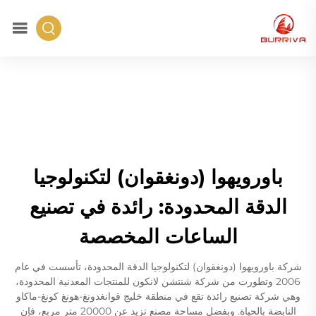
باورويهوا (دونغقوان) لتكنولوجيا
الدقة المحدودة: رائدة في تصنيع
الساعات المخصصة
شركة باورويهوا (دونغقوان) لتكنولوجيا الدقة المحدودة، تأسست في عام
2006 وتطورت من شركة شنتشن لانكون للمنتجات المعدنية المحدودة،
وهي شركة تصنيع رائدة تقع في منطقة خليج قوانغدونغ-هونغ كونغ-ماكاو
النابضة بالحياة. وبفضل مساحة مصنع تزيد عن 20000 متر مربع، فإن