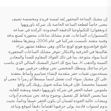
إن مشبك الساعة المحفور يُعد لمسة فريدة ومخصصة تضيف
معنى خاصاً لقطعة الساعة الخاصة بك. شركة باورويهوا
(دونغقوان) للتكنولوجيا الدقيقة المحدودة، الرائدة في صناعة
إكسسوارات الساعات، تقدم مشابك ساعات محفورة تُصنع بدقة
وفنية متقنة. تأسست شركتنا في عام 2006، ومقرها منطقة
خليج قوانغدونغ-هونغ كونغ-ماكاو، وهي منطقة تشتهر بثراء
تقاليدها في الحرفية والابتكار. تتوفر مشابك الساعات المحفورة
لدينا بمواد متنوعة، بما في ذلك الفولاذ المقاوم للصدأ والمعادن
الثمينة والذهب K، مما يتيح لك اختيار المشبك المثالي الذي يناسب
حزام ساعتك ونمطك الشخصي. نحن نوظف حرفيين مهرة
يستخدمون تقنيات حفر متقدمة لإنشاء تصاميم وأنماط معقدة
على كل مشبك. سواء كنت تفضل اسماً مبسطاً أو رمزاً ذا معنى أو
تصميماً مخصصاً، فإن فريقنا يمكنه تحويل رؤيتك إلى واقع
ملموس. عملية الحفر في شركة باورويهوا دقيقة ومتقنة للغاية،
مما يضمن التقاط كل تفصيل بوضوح ودقة. نحن نستخدم أدوات
ومعدات عالية الجودة لضمان أن يكون الحفر عميقاً ودائماً، بحيث
يدوم لسنوات قادمة. يولي حرفيونا اهتماماً دقيقاً لموقع وتباعد