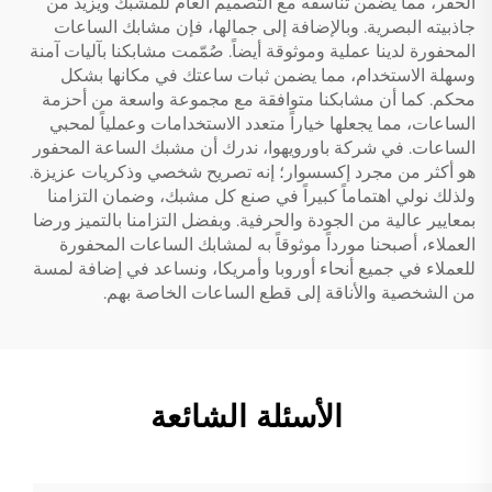
الحفر، مما يضمن تناسقه مع التصميم العام للمشبك ويزيد من
جاذبيته البصرية. وبالإضافة إلى جمالها، فإن مشابك الساعات
المحفورة لدينا عملية وموثوقة أيضاً. صُمّمت مشابكنا بآليات آمنة
وسهلة الاستخدام، مما يضمن ثبات ساعتك في مكانها بشكل
محكم. كما أن مشابكنا متوافقة مع مجموعة واسعة من أحزمة
الساعات، مما يجعلها خياراً متعدد الاستخدامات وعملياً لمحبي
الساعات. في شركة باورويهوا، ندرك أن مشبك الساعة المحفور
هو أكثر من مجرد إكسسوار؛ إنه تصريح شخصي وذكريات عزيزة.
ولذلك نولي اهتماماً كبيراً في صنع كل مشبك، وضمان التزامنا
بمعايير عالية من الجودة والحرفية. وبفضل التزامنا بالتميز ورضا
العملاء، أصبحنا مورداً موثوقاً به لمشابك الساعات المحفورة
للعملاء في جميع أنحاء أوروبا وأمريكا، ونساعد في إضافة لمسة
من الشخصية والأناقة إلى قطع الساعات الخاصة بهم.
الأسئلة الشائعة