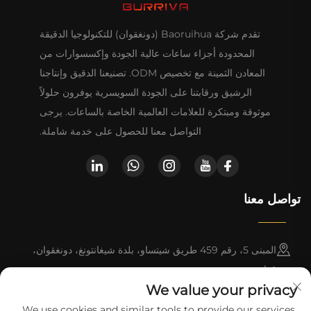
تقدم شركة Baoruihua (دونغقوان) للتكنولوجيا الدقيقة
المحدودة أجزاء ساعات عالية الجودة وإكسسوارات من
المعادن الثمينة مع تخصيص ODM. تصنيعنا الدقيق وإنتاجنا
الرشيق ورقابتنا على الجودة السويسرية يوفرون حلولاً
موثوقة ومبتكرة للعلامات العالمية الخاصة بالساعات. يرجى
التواصل معنا للحصول على خدمة شاملة.
تواصل معنا
المبنى 5، رقم 459 طريق شيتساو، بلدة شيغانتونغ، دونغقوان،
قوانغدونغ
We value your privacy
+86-13790150928
We use cookies and similar tools to provide our services.