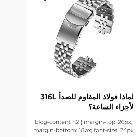
لماذا فولاذ المقاوم للصدأ 316L
أساو
لأجزاء الساعة؟
لمعا
6px;
.blog-content h2 { margin-top: 26px;
 24px
margin-bottom: 18px; font-size: 24px