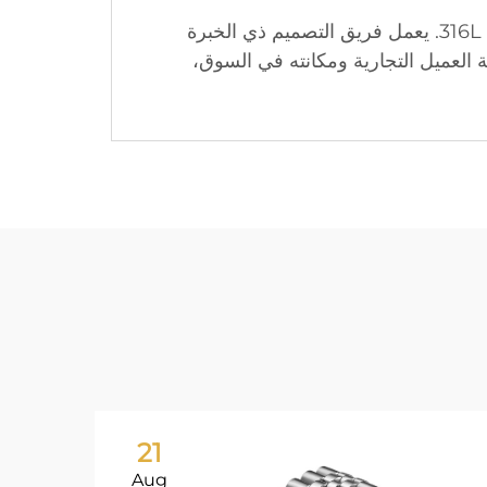
نعم، توفر شركة باورويهوا خيارات تخصيص واسعة لمكونات الساعات المصنوعة من الفولاذ المقاوم للصدأ 316L. يعمل فريق التصميم ذي الخبرة
العميل التجارية ومكانته في السوق،
21
Aug