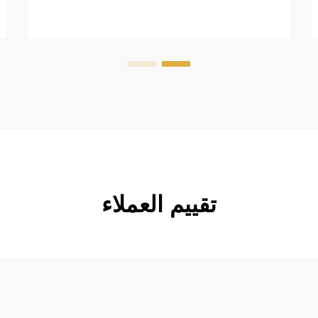
margin-top: 26px; margin-bottom:
18px; font-size: 20px !important;
font-w...
تقييم العملاء