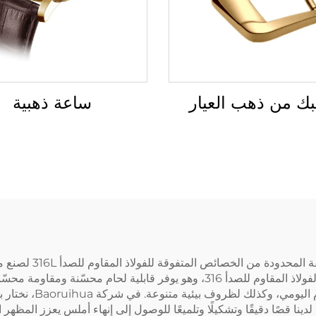
ك من ذهب العيار
ساعة ذهبية
تستفيد شركة Baoruihua
الفولاذ المقاوم للصدأ 316L نسخة منخفضة الكربون من الفولاذ المقاوم للصدأ 316، و
دينا قصًا دقيقًا وتشكيلًا وتلميعًا للوصول إلى إنهاء أملس يعزز المظهر 