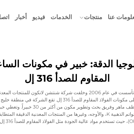
لومات عنا
منتجات
الخدمات
فيديو
أخبار
اتصل
ولوجيا الدقة: خبير في مكونات السا
المقاوم للصدأ 316 إل
شركة باورويهوا (دونغقوان) تكنولوجيا الدقة المحدودة، تأسست في عام 2006 وخ
الساعات من الفئة المتوسطة إلى الفاخرة، مع التركيز على مكونات ا
تزيد عن 20000 متر مربع، ويعمل بها أكث
ذلك أحزمة الساعات، والهياكل، والأبازيم، والأزرار، والخواتم الذهبية K، والأوجه، وغيرها من 