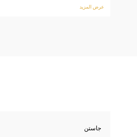
!important; font-weight: 600; line-
عرض المزيد
height: normal; } .blog-content h3 {
margin-top: 26px; margin-bottom:
18px; font-size: 20px !important;
font-w...
جاستن