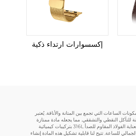
إكسسوارات ارتداء ذكية
 (دونغقوان) للتكنولوجيا الدقيقة المحدودة من الخصائص المتفوقة للفولاذ المقاوم للصدأ 316L لصنع مكونات الساعات التي تجمع بين المتانة والأناقة. يُعتبر
هو يوفر قابلية لحام محسّنة ومقاومة محسّنة للتآكل النقطي والتشققي. مما يجعله مادة ممتازة
لصناعة أغطية الساعات وأساورها التي تتعرض للاستخدام اليومي، وكذلك لظروف بيئية متنوعة. في شركة Baoruihua، نختار بعناية الفولاذ المقاوم للصدأ 316L بتركيبات كيميائية
الجمالي للساعة. تتيح لنا قابلية تشكيل هذه المادة إنشاء