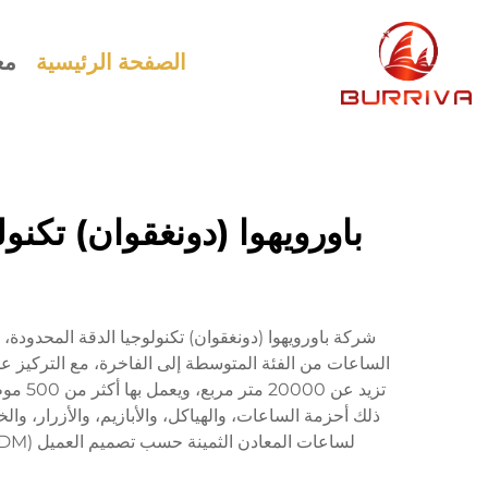
الصفحة الرئيسية
مع
باورويهوا (دونغقوان) تكن
لساعات المعادن الثمينة حسب تصميم العميل (ODM)، حيث تستخدم مواد عالية الجودة مثل الفولاذ المقاوم للصدأ 316 إل لضمان المتانة والمقاومة للتآكل والجاذبية البصرية.