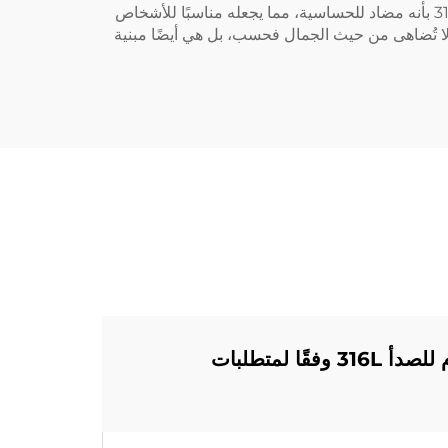
تصميمات معقدة وtextures، مما يضيف لمسة من التميز إلى كل قطعة ساعة. علاوة على ذلك، يتميز الفولاذ المقاوم للصدأ 316L بأنه مضاد للحساسية، مما يجعله مناسبًا للأشخاص
لال دمج هذه المادة متعددة الاستخدامات في تصميمات ساعاتنا، تقدم شركة Baoruihua منتجات لا تُضاهى من حيث الجمال فحسب، بل هي أيضًا مبنية
هل يمكن لشركة باورويهوا تخصيص مكونات الساعات المصنوعة من الفولاذ المقاوم للصدأ 316L وفقًا لمتطلبات