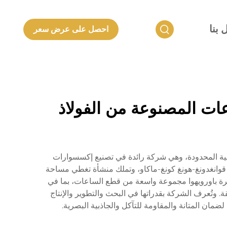
 بنا
احصل على عرض سعر
عات المصنوعة من الفولاذ
لفت شركة شنتشن لانكون للمنتجات المعدنية المحدودة، وهي شركة رائدة في تصنيع إكسسوارات
لفولاذ المقاوم للصدأ 316 إل. تقع الشركة في منطقة خليج قوانغدونغ-هونغ كونغ-ماكاو، وتملك منشأة تغطي مساحة
ر من 500 موظف ماهر وفريق بحث وتطوير مكون من أكثر من 30 خبيراً. وتغطي خبرة باورويهوا مجموعة واسعة من قطع الساعات، بما في
المنتجات المعدنية الدقيقة المتطابقة. وتُعرف الشركة بقدراتها في البحث والتطوير والإنتاج