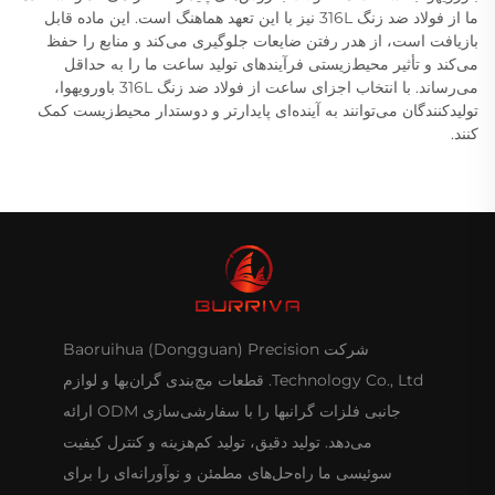
ما از فولاد ضد زنگ 316L نیز با این تعهد هماهنگ است. این ماده قابل
بازیافت است، از هدر رفتن ضایعات جلوگیری می‌کند و منابع را حفظ
می‌کند و تأثیر محیط‌زیستی فرآیندهای تولید ساعت ما را به حداقل
می‌رساند. با انتخاب اجزای ساعت از فولاد ضد زنگ 316L باورویهوا،
تولیدکنندگان می‌توانند به آینده‌ای پایدارتر و دوستدار محیط‌زیست کمک
کنند.
شرکت Baoruihua (Dongguan) Precision
Technology Co., Ltd. قطعات مچ‌بندی گران‌بها و لوازم
جانبی فلزات گرانبها را با سفارشی‌سازی ODM ارائه
می‌دهد. تولید دقیق، تولید کم‌هزینه و کنترل کیفیت
سوئیسی ما راه‌حل‌های مطمئن و نوآورانه‌ای را برای