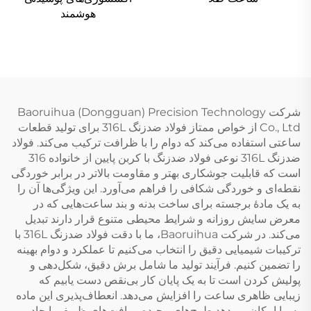
هوشمند
شرکت Baoruihua (Dongguan) Precision Technology
Co., Ltd از خواص ممتاز فولاد ضدزنگ 316L برای تولید قطعات
ساعتی استفاده می‌کند که دوام را با ظرافت ترکیب می‌کند. فولاد
ضدزنگ 316L نوعی فولاد ضدزنگ با کربن پایین از خانواده 316
است که قابلیت جوشکاری بهتر و مقاومت بالاتر در برابر خوردگی
نقطه‌ای و خوردگی شکافی را فراهم می‌آورد. این ویژگی‌ها آن را
به یک مادهٔ برجسته برای ساخت بدنه و بند ساعت‌هایی که در
معرض سایش روزانه و شرایط محیطی متنوع قرار دارند تبدیل
می‌کند. در شرکت Baoruihua، ما با دقت فولاد ضدزنگ 316L با
ترکیبات شیمیایی دقیق را انتخاب می‌کنیم تا عملکرد و دوام بهینه
را تضمین کنیم. فرآیند تولید ما شامل برش دقیق، شکل‌دهی و
پولیش کردن است تا به یک پایان کار بی‌نقص دست یابیم که
زیبایی ظاهری ساعت را افزایش می‌دهد. انعطاف‌پذیری این ماده
به ما امکان می‌دهد طرح‌های پیچیده و بافت‌های ظریفی ایجاد