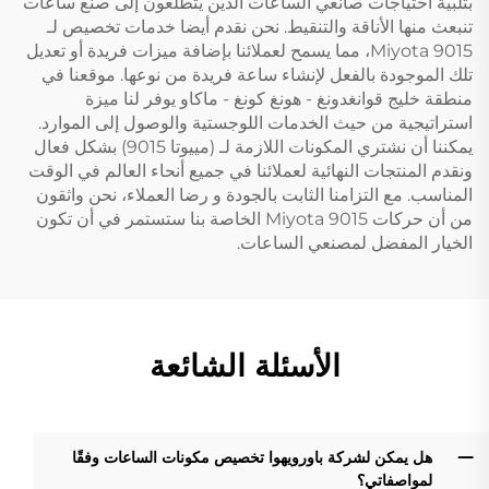
بتلبية احتياجات صانعي الساعات الذين يتطلعون إلى صنع ساعات
تنبعث منها الأناقة والتنقيط. نحن نقدم أيضا خدمات تخصيص لـ
Miyota 9015، مما يسمح لعملائنا بإضافة ميزات فريدة أو تعديل
تلك الموجودة بالفعل لإنشاء ساعة فريدة من نوعها. موقعنا في
منطقة خليج قوانغدونغ - هونغ كونغ - ماكاو يوفر لنا ميزة
استراتيجية من حيث الخدمات اللوجستية والوصول إلى الموارد.
يمكننا أن نشتري المكونات اللازمة لـ (مييوتا 9015) بشكل فعال
ونقدم المنتجات النهائية لعملائنا في جميع أنحاء العالم في الوقت
المناسب. مع التزامنا الثابت بالجودة و رضا العملاء، نحن واثقون
من أن حركات Miyota 9015 الخاصة بنا ستستمر في أن تكون
الخيار المفضل لمصنعي الساعات.
الأسئلة الشائعة
هل يمكن لشركة باورويهوا تخصيص مكونات الساعات وفقًا
لمواصفاتي؟