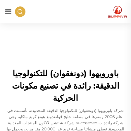
باورويهوا (دونغقوان) للتكنولوجيا
الدقيقة: رائدة في تصنيع مكونات
الحركية
شركة باورويهوا (دونغقوان) للتكنولوجيا الدقيقة المحدودة، تأسست في
عام 2006 ومقرها في منطقة خليج قوانغدونغ-هونغ كونغ-ماكاو، وهي
شركة رائدة ت succeeded شركة شنتشن لانكون للمنتجات المعدنية
المحدودة. تغطي منشآتنا مساحة تزيد عن 20,000 متر مربع، ويعمل بها