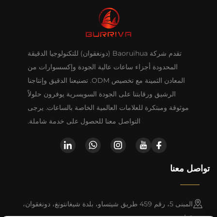
تقدم شركة Baoruihua (دونغقوان) للتكنولوجيا الدقيقة
المحدودة أجزاء ساعات عالية الجودة وإكسسوارات من
المعادن الثمينة مع تخصيص ODM. تصنيعنا الدقيق وإنتاجنا
الرشيق ورقابتنا على الجودة السويسرية يوفرون حلولاً
موثوقة ومبتكرة للعلامات العالمية الخاصة بالساعات. يرجى
التواصل معنا للحصول على خدمة شاملة.
تواصل معنا
المبنى 5، رقم 459 طريق شيتساو، بلدة شيغانتونغ، دونغقوان،