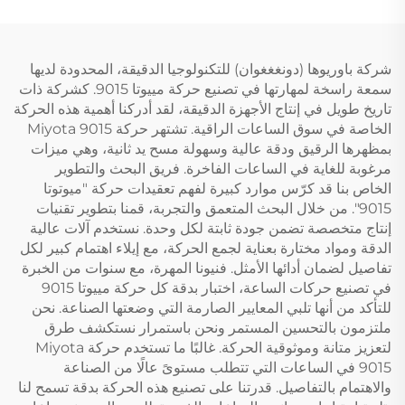
شركة باوريوها (دونغغغوان) للتكنولوجيا الدقيقة، المحدودة لديها
سمعة راسخة لمهارتها في تصنيع حركة مييوتا 9015. كشركة ذات
تاريخ طويل في إنتاج الأجهزة الدقيقة، لقد أدركنا أهمية هذه الحركة
الخاصة في سوق الساعات الراقية. تشتهر حركة Miyota 9015
بمظهرها الرقيق ودقة عالية وسهولة مسح يد ثانية، وهي ميزات
مرغوبة للغاية في الساعات الفاخرة. فريق البحث والتطوير
الخاص بنا قد كرّس موارد كبيرة لفهم تعقيدات حركة "ميوتوتا
9015". من خلال البحث المتعمق والتجربة، قمنا بتطوير تقنيات
إنتاج متخصصة تضمن جودة ثابتة لكل وحدة. نستخدم آلات عالية
الدقة ومواد مختارة بعناية لجمع الحركة، مع إيلاء اهتمام كبير لكل
تفاصيل لضمان أدائها الأمثل. فنيونا المهرة، مع سنوات من الخبرة
في تصنيع حركات الساعة، اختبار بدقة كل حركة مييوتا 9015
للتأكد من أنها تلبي المعايير الصارمة التي وضعتها الصناعة. نحن
ملتزمون بالتحسين المستمر ونحن باستمرار نستكشف طرق
لتعزيز متانة وموثوقية الحركة. غالبًا ما تستخدم حركة Miyota
9015 في الساعات التي تتطلب مستوىً عالًا من الصناعة
والاهتمام بالتفاصيل. قدرتنا على تصنيع هذه الحركة بدقة تسمح لنا