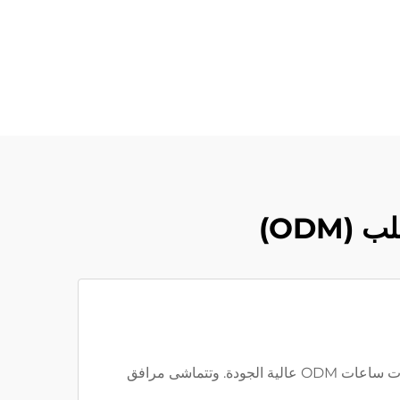
ODM)
مجهزة بأدوات تشكيل CNC متطورة، وآلات حفر أوتوماتيكية، ومعدات تلميع دقيقة، تضمن شركة باورويهوا تصنيع مكونات ساعات ODM عالية الجودة. وتتماشى مرافق