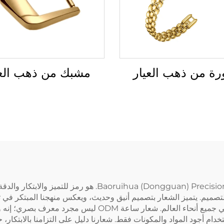
مشبك من ذهب العي
رة من ذهب العيار
شعار ساعة ODM من شركة gguan) Precision Technology Co.، Ltd
حرفية والتصميم. يتميز الشعار بتصميم أنيق وحديث، ويعكس منهجنا المبتكر 
شعورًا بالرقي والأناقة يتردد صداه لدى محبي الساعات في جميع 
ستخدام أجود المواد والمكونات فقط. شعارنا دليل على التزامنا بالابتكا