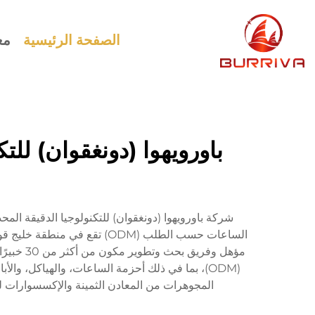
الصفحة الرئيسية
مع
باورويهوا (دونغقوان) لل
مؤهل وف
المجوهرات من المعادن الثمينة والإكسسوارات للساعات من الذهب K، مع تركيز قوي على البحث والتطوير والتص