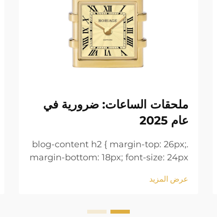
ملحقات الساعات: ضرورية في
عام 2025
.blog-content h2 { margin-top: 26px;
margin-bottom: 18px; font-size: 24px
!important; font-weight: 600; line-
عرض المزيد
height: normal; } .blog-content h3 {
margin-top: 26px; margin-bottom:
18px; font-size: 20px !important;