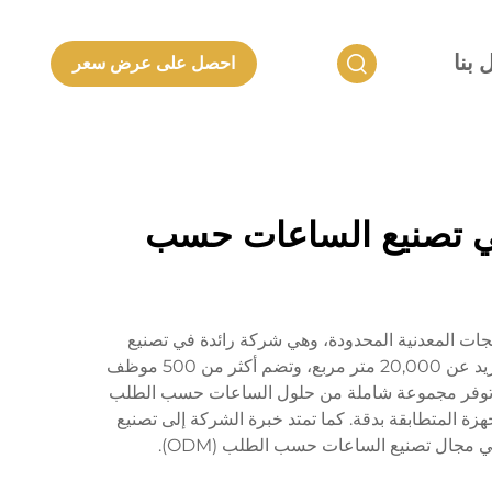
 بنا
احصل على عرض سعر
ة في تصنيع الساعات حسب
 2006 وتطورت من شركة شنتشن لانكون للمنتجات المعدنية المحدودة، وهي شركة رائدة في تصنيع
الساعات حسب الطلب (ODM) تقع في منطقة خليج قوانغدونغ-هونغ كونغ-ماكاو الاستراتيجية. تغطي مرافق الشركة مساحة تزيد عن 20,000 متر مربع، وتضم أكثر من 500 موظف
لمتوسطة والراقية، وتوفر مجموعة شاملة من حلول الساعات حسب الطلب
ر، والخواتم الذهبية (K gold)، وأسطح الساعات، وقطع الأجهزة المتطابقة بدقة. كما تمتد خبرة الشركة إلى تصنيع