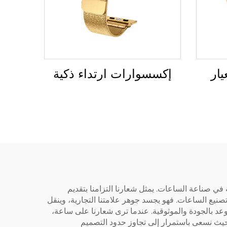
ار
إكسسوارات ارتداء ذكية
Baoruihua (Don. هو رمز للتميز والابتكار والدقة في صناعة الساعات. يمثل شعارنا التزامنا بتقديم
في تصنيع الساعات. فهو يجسد جوهر علامتنا التجارية، وينقل
أنحاء العالم. شعار ساعة ODM ليس مجرد معرف بصري؛ إنه وعد بالجودة والموثوقية. عندما ترى شعارنا على ساعة،
ر، حيث نسعى باستمرار إلى تجاوز حدود التصميم