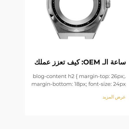
ساعة الـ OEM: كيف تعزز عملك
لأجز
.blog-content h2 { margin-top: 26px;
margin-bottom: 18px; font-size: 24px
6px;
!important; font-weight: 600; line-
 24px
عرض المزيد
height: normal; } .blog-content h3 {
line-
عرض ا
margin-top: 26px; margin-bottom:
 h3 {
18px; font-size: 20px !important;
tom:
font-w...
tant;