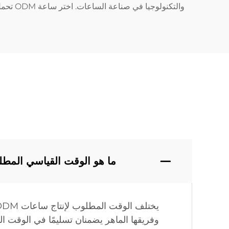
والتكنولوجيا في صناعة الساعات. اختر ساعة ODM تحمل شعارنا، وستكون بذلك قد اخترت قطعة ترمز إلى ذروة التميز في صناعة الساعات.
ما هو الوقت القياسي المطلوب لإنتاج س
وفريقها الماهر يضمنان تسليمًا في الوقت الم