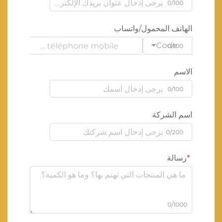
0/100
الهاتف المحمول/واتساب
Code
0/100
الاسم
0/100
اسم الشركة
0/200
رسالة
0/1000