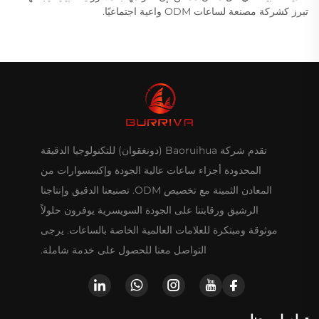
تبرز كشركة مصنعة لساعات ODM واعية اجتماعيًا.
تقدم شركة Baoruihua (دونغقوان) للتكنولوجيا الدقيقة
المحدودة أجزاء ساعات عالية الجودة وإكسسوارات من
المعادن الثمينة مع تخصيص ODM. تصنيعنا الدقيق وإنتاجنا
الرشيق ورقابتنا على الجودة السويسرية يوفرون حلولاً
موثوقة ومبتكرة للعلامات العالمية الخاصة بالساعات. يرجى
التواصل معنا للحصول على خدمة شاملة.