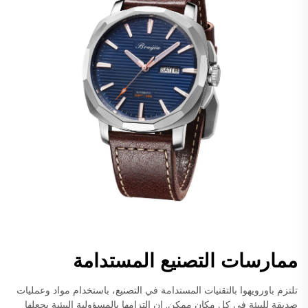
ممارسات التصنيع المستدامة
تلتزم باورويهوا بالتقنيات المستدامة في التصنيع، باستخدام مواد وعمليات
صديقة للبيئة في كل مكان ممكن. إن التزامها بالمسؤولية البيئية يجعلها