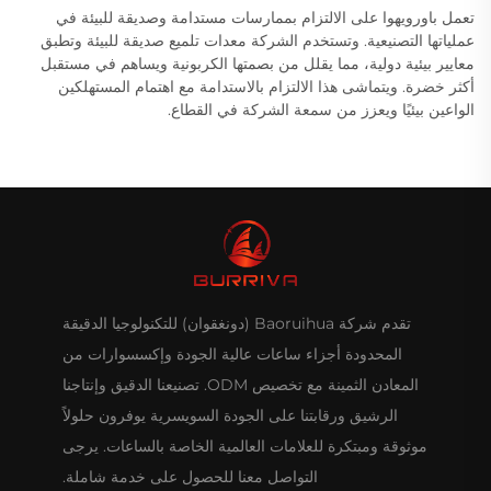
تعمل باورويهوا على الالتزام بممارسات مستدامة وصديقة للبيئة في
عملياتها التصنيعية. وتستخدم الشركة معدات تلميع صديقة للبيئة وتطبق
معايير بيئية دولية، مما يقلل من بصمتها الكربونية ويساهم في مستقبل
أكثر خضرة. ويتماشى هذا الالتزام بالاستدامة مع اهتمام المستهلكين
الواعين بيئيًا ويعزز من سمعة الشركة في القطاع.
تقدم شركة Baoruihua (دونغقوان) للتكنولوجيا الدقيقة
المحدودة أجزاء ساعات عالية الجودة وإكسسوارات من
المعادن الثمينة مع تخصيص ODM. تصنيعنا الدقيق وإنتاجنا
الرشيق ورقابتنا على الجودة السويسرية يوفرون حلولاً
موثوقة ومبتكرة للعلامات العالمية الخاصة بالساعات. يرجى
التواصل معنا للحصول على خدمة شاملة.