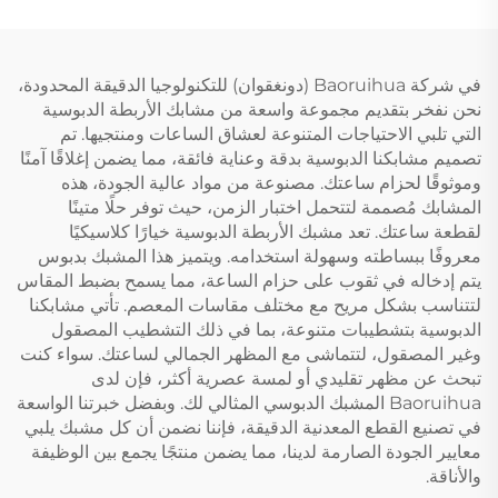
في شركة Baoruihua (دونغقوان) للتكنولوجيا الدقيقة المحدودة،
نحن نفخر بتقديم مجموعة واسعة من مشابك الأربطة الدبوسية
التي تلبي الاحتياجات المتنوعة لعشاق الساعات ومنتجيها. تم
تصميم مشابكنا الدبوسية بدقة وعناية فائقة، مما يضمن إغلاقًا آمنًا
وموثوقًا لحزام ساعتك. مصنوعة من مواد عالية الجودة، هذه
المشابك مُصممة لتتحمل اختبار الزمن، حيث توفر حلًا متينًا
لقطعة ساعتك. تعد مشبك الأربطة الدبوسية خيارًا كلاسيكيًا
معروفًا ببساطته وسهولة استخدامه. ويتميز هذا المشبك بدبوس
يتم إدخاله في ثقوب على حزام الساعة، مما يسمح بضبط المقاس
لتتناسب بشكل مريح مع مختلف مقاسات المعصم. تأتي مشابكنا
الدبوسية بتشطيبات متنوعة، بما في ذلك التشطيب المصقول
وغير المصقول، لتتماشى مع المظهر الجمالي لساعتك. سواء كنت
تبحث عن مظهر تقليدي أو لمسة عصرية أكثر، فإن لدى
Baoruihua المشبك الدبوسي المثالي لك. وبفضل خبرتنا الواسعة
في تصنيع القطع المعدنية الدقيقة، فإننا نضمن أن كل مشبك يلبي
معايير الجودة الصارمة لدينا، مما يضمن منتجًا يجمع بين الوظيفة
والأناقة.