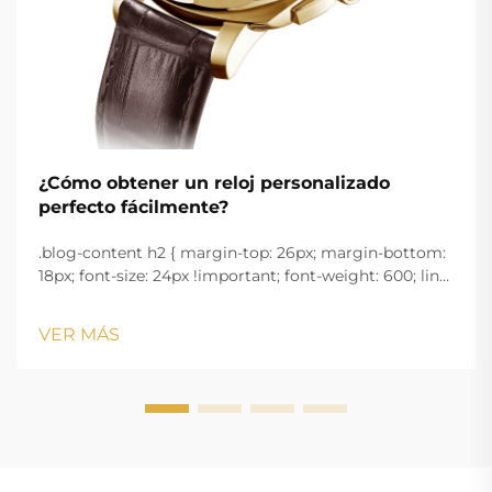
¿Cómo obtener un reloj personalizado
perfecto fácilmente?
.blog-content h2 { margin-top: 26px; margin-bottom:
18px; font-size: 24px !important; font-weight: 600; line-
height: normal; } .blog-content h3 { margin-top: 26px;
margin-bottom: 18px; font-size: 20px !important; font-
VER MÁS
w...