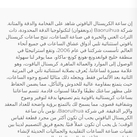
إن ساعة الكريستال الياقوتي شاهد على الفخامة والدقة والمتانة.
شركة Baoruihua (دونغقوان) لتكنولوجيا الدقة المحدودة، ذات
التراث الغني والخبرة في صناعة الساعات، تنتج ساعات كريستال
ياقوتي استثنائية تلبي أذواق عشاق الساعات في جميع أنحاء
العالم. تأسست شركتنا في عام 2006، وتقع استراتيجيًا في
منطقة خليج قوانغدونغ-هونغ كونغ-ماكاو، مما يوفر لنا سهولة
الوصول إلى الموارد والعمالة الماهرة. كريستال الياقوت، وهو
علامة مميزة لساعاتنا، يُعرف بصلابة استثنائية تأتي في المرتبة
الثانية بعد الألماس فقط. ويجعله ذلك مثاليًا لصنع وجوه الساعات،
حيث يتمتع بمقاومة عالية للخدوش والتآكل، مما يضمن الحفاظ
على مظهر ساعتك نظيفًا ولامعًا لسنوات قادمة. تتسم ساعاتنا
بساعات كريستالية ياقوتية يتم تصنيعها بدقة لتوفير وضوح
وشفافية قصوى، مما يسمح لك بالتمتع برؤية واضحة للعداد المعقد
والإبر الدقيقة. في شركة Baoruihua، نؤمن بأن ساعة
الكريستال الياقوتي يجب أن تكون أكثر من مجرد قطعة لقياس
الوقت؛ بل يجب أن تكون عملاً فنيًا. يجمع فريق التصميم لدينا بين
تقنيات صناعة الساعات التقليدية والجماليات الحديثة لإنشاء