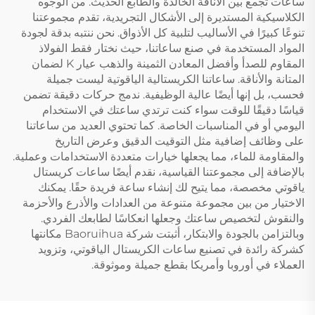
ساعات تجمع بين الأناقة الخالدة والطابع الحديث. من الوجوه
الكلاسيكية المستديرة إلى الأشكال التجريدية، تقدم مجموعتنا
تنوعًا كبيرًا في الأساليب لتلبية كل الأذواق. نحن ننتبه بدقة لجودة
المواد المستخدمة في صنع ساعاتنا، حيث نختار فقط الفولاذ
المقاوم للصدأ وأفضل المعادن الثمينة والذهب عيار K لضمان
المتانة والأناقة. ساعاتنا الكريستالية الياقوتية ليست جميلة
فحسب، بل إنها أيضًا عالية الوظيفية. ندمج حركات دقيقة تضمن
قياسًا دقيقًا للوقت سواء كنت ترتدي ساعتك في الاستخدام
اليومي أو في المناسبات الخاصة. كما تحتوي العديد من ساعاتنا
على وظائف إضافية مثل التوقيت الدقيق وعرض التاريخ
والمقاومة للماء، مما يجعلها خيارات متعددة الاستخدامات وعملية.
بالإضافة إلى مجموعتنا القياسية، نقدم أيضًا ساعات كريستال
ياقوتي مخصصة، مما يتيح لك إنشاء ساعة فريدة حقًا. يمكنك
الاختيار من بين مجموعة متنوعة من العدادات والأذرع والأحزمة
والنقوش لتخصيص ساعتك وجعلها انعكاسًا لطابعك الفردي.
وبالتزامن بالجودة والابتكار، أثبتت شركة Baoruihua مكانتها
كشركة رائدة في تصنيع ساعات الكريستال الياقوتي، وتزويد
العملاء في أوروبا وأمريكا بقطع جميلة وموثوقة.