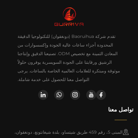
تقدم شركة Baoruihua (دونغقوان) للتكنولوجيا الدقيقة
المحدودة أجزاء ساعات عالية الجودة وإكسسوارات من
المعادن الثمينة مع تخصيص ODM. تصنيعنا الدقيق وإنتاجنا
الرشيق ورقابتنا على الجودة السويسرية يوفرون حلولاً
موثوقة ومبتكرة للعلامات العالمية الخاصة بالساعات. يرجى
التواصل معنا للحصول على خدمة شاملة.
تواصل معنا
المبنى 5، رقم 459 طريق شيتساو، بلدة شيغانتونغ، دونغقوان،