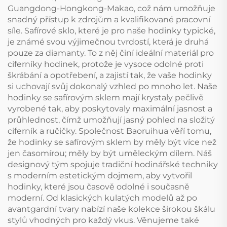
Guangdong-Hongkong-Makao, což nám umožňuje
snadný přístup k zdrojům a kvalifikované pracovní
síle. Safírové sklo, které je pro naše hodinky typické,
je známé svou výjimečnou tvrdostí, která je druhá
pouze za diamanty. To z něj činí ideální materiál pro
ciferníky hodinek, protože je vysoce odolné proti
škrábání a opotřebení, a zajistí tak, že vaše hodinky
si uchovají svůj dokonalý vzhled po mnoho let. Naše
hodinky se safírovým sklem mají krystaly pečlivě
vyrobené tak, aby poskytovaly maximální jasnost a
průhlednost, čímž umožňují jasný pohled na složitý
ciferník a ručičky. Společnost Baoruihua věří tomu,
že hodinky se safírovým sklem by měly být více než
jen časomírou; měly by být uměleckým dílem. Náš
designový tým spojuje tradiční hodinářské techniky
s moderním estetickým dojmem, aby vytvořil
hodinky, které jsou časově odolné i současně
moderní. Od klasických kulatých modelů až po
avantgardní tvary nabízí naše kolekce širokou škálu
stylů vhodných pro každý vkus. Věnujeme také