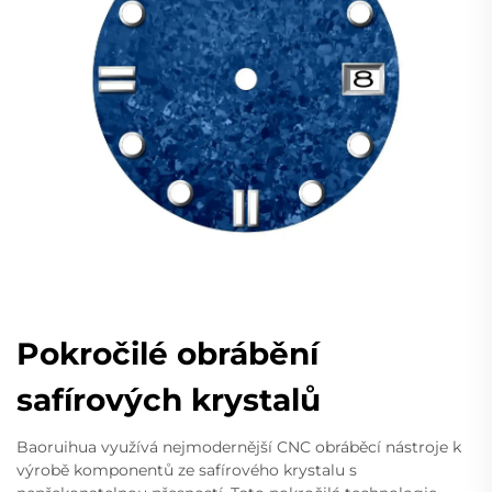
Pokročilé obrábění
safírových krystalů
Baoruihua využívá nejmodernější CNC obráběcí nástroje k
výrobě komponentů ze safírového krystalu s