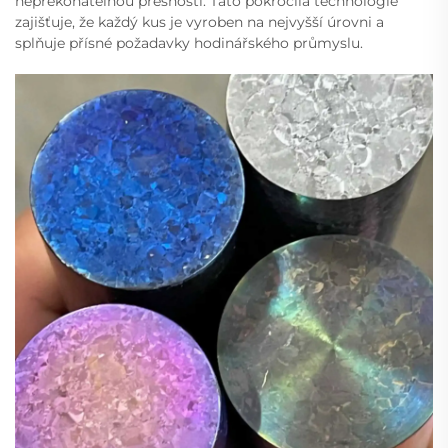
nepřekonatelnou přesností. Tato pokročilá technologie
zajišťuje, že každý kus je vyroben na nejvyšší úrovni a
splňuje přísné požadavky hodinářského průmyslu.