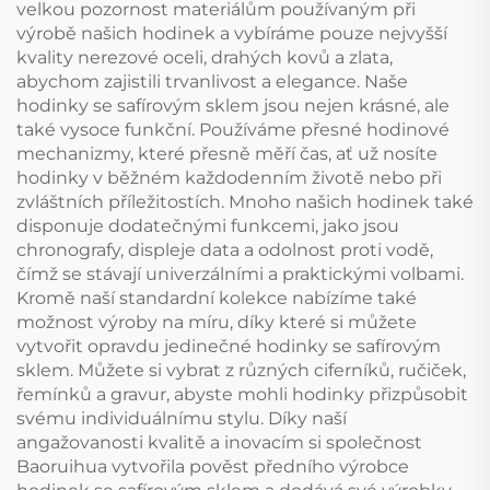
velkou pozornost materiálům používaným při
výrobě našich hodinek a vybíráme pouze nejvyšší
kvality nerezové oceli, drahých kovů a zlata,
abychom zajistili trvanlivost a elegance. Naše
hodinky se safírovým sklem jsou nejen krásné, ale
také vysoce funkční. Používáme přesné hodinové
mechanizmy, které přesně měří čas, ať už nosíte
hodinky v běžném každodenním životě nebo při
zvláštních příležitostích. Mnoho našich hodinek také
disponuje dodatečnými funkcemi, jako jsou
chronografy, displeje data a odolnost proti vodě,
čímž se stávají univerzálními a praktickými volbami.
Kromě naší standardní kolekce nabízíme také
možnost výroby na míru, díky které si můžete
vytvořit opravdu jedinečné hodinky se safírovým
sklem. Můžete si vybrat z různých ciferníků, ručiček,
řemínků a gravur, abyste mohli hodinky přizpůsobit
svému individuálnímu stylu. Díky naší
angažovanosti kvalitě a inovacím si společnost
Baoruihua vytvořila pověst předního výrobce