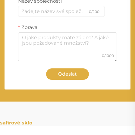
Název společnosti
0/200
Zpráva
0/1000
Odeslat
safírové sklo