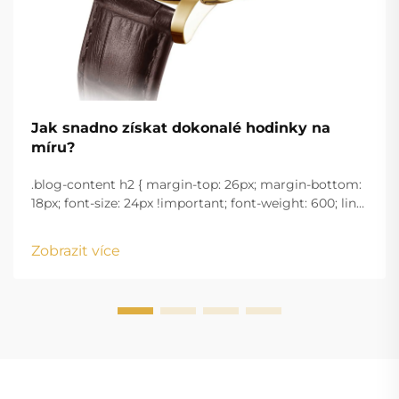
Jak snadno získat dokonalé hodinky na
míru?
.blog-content h2 { margin-top: 26px; margin-bottom:
18px; font-size: 24px !important; font-weight: 600; line-
height: normal; } .blog-content h3 { margin-top: 26px;
margin-bottom: 18px; font-size: 20px !important; font-
Zobrazit více
w...