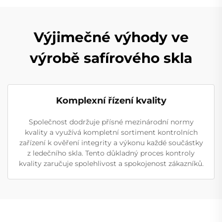
Výjimečné výhody ve
výrobě safírového skla
Komplexní řízení kvality
Společnost dodržuje přísné mezinárodní normy
kvality a využívá kompletní sortiment kontrolních
zařízení k ověření integrity a výkonu každé součástky
z ledečního skla. Tento důkladný proces kontroly
kvality zaručuje spolehlivost a spokojenost zákazníků.