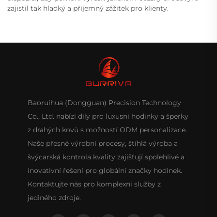
zajistil tak hladký a příjemný zážitek pro klienty.
Baoruihua (Dongguan) Precision Technology
Co., Ltd. nabízí díly pro luxusní hodinky a šperky
z drahých kovů s možností ODM personalizace.
Naše přesné výrobní procesy, štíhlá výroba a
švýcarská kontrola kvality zajišťují spolehlivé a
inovativní řešení pro globální značky hodinek.
Kontaktujte nás pro komplexní služby z
jediného zdroje.