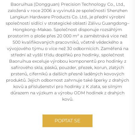
Baoruihua (Dongguan) Precision Technology Co., Ltd.,
založená v roce 2006 a vyvinutá ze společnosti Shenzhen
Langkun Hardware Products Co. Ltd., je přední výrobní
společností sídlící v strategické oblasti Zálivu Guangdong–
Hongkong–Makao. Společnost disponuje rozsáhlým
prostorím o ploše přes 20 000 m² a zaměstnává více než
500 kvalifikovaných pracovníků, včetně vědeckého a
vývojového týmu o více než 30 odbornících. Zaměřená na
střední až vyšší třídu doplňků pro hodinky, společnost
Baoruihua exceluje výrobou komponentů pro hodinky z
safírového skla, pásků, pouzder, přezek, korun, zlatých
prstenů, ciferníků a dalších přesně laděných kovových
produktů. Jejich odbornost zahrnuje také šperky z drahých
kovů a příslušenství pro hodinky z K zlata, se silným
důrazem na výzkum a výrobu ODM hodinek z drahých
kovů.
POPTAT SE