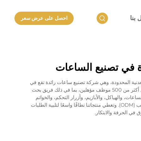
 بنا
احصل على عرض سعر
ئدة في تصنيع الساعات
20 وخلفت شركة شنتشن لانكون للمنتجات المعدنية المحدودة، وهي شركة تصنيع ساعات رائدة تقع في
منطقة خليج قوانغدونغ-هونغ كونغ-ماكاو الاستراتيجية. حيث تغطي مساحة تزيد عن 20,000 متر مربع، ويضم مصنعنا المستقل أكثر من 500 موظف مؤهلين، بما في ذلك فريق بحث
زمة الساعات، والهياكل، والأبازيم، وأزرار التحكم، والخواتم
الذهبية، وأسطح الساعات، ومنتجات معدنية دقيقة متطابقة أخرى، كما نتميز في تطوير وإنتاج ساعات معدنية ثمينة حسب الطلب (ODM). وتغطي منتجاتنا نطاقًا واسعًا لتلبية الطلبات
 في الحرفة والابتكار.