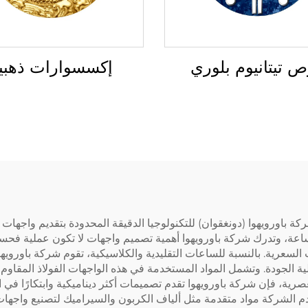
 تيتانيوم بلوري
إكسسوارات ذهبي
 باورويهوا (دونغقوان) للتكنولوجيا الدقيقة المحدودة بتقديم واجهات س
ة، وتدرك شركة باورويهوا أهمية تصميم واجهات لا تكون عملية فحسب،
سعرية. بالنسبة للساعات التقليدية والكلاسيكية، تقوم شركة باورويهوا 
لجودة. وتشمل المواد المستخدمة في هذه الواجهات الفولاذ المقاوم للصدأ
والعصرية، فإن شركة باورويهوا تقدم تصميمات أكثر ديناميكية وابتكارًا
 الشركة مواد متقدمة مثل ألياف الكربون والسيراميك لتصنيع واجه