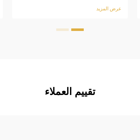
!important; font-weight: 600; line-
عرض المزيد
height: normal; } .blog-content h3 {
margin-top: 26px; margin-bottom:
18px; font-size: 20px !important;
font-w...
تقييم العملاء