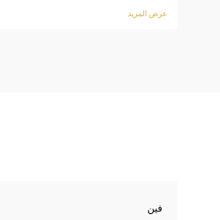
!important; font-weight: 600; line-
عرض المزيد
height: normal; } .blog-content h3 {
margin-top: 26px; margin-bottom:
18px; font-size: 20px !important;
font-w...
فين