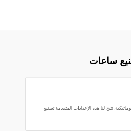
صنيع ساعات
داة تشغيل CNC، و50+ ماكينة حفر أوتوماتيكية، و10+ ماكينات نقش أوتوماتيكية. تتيح لنا هذه الإعدادات المتقدمة تصنيع