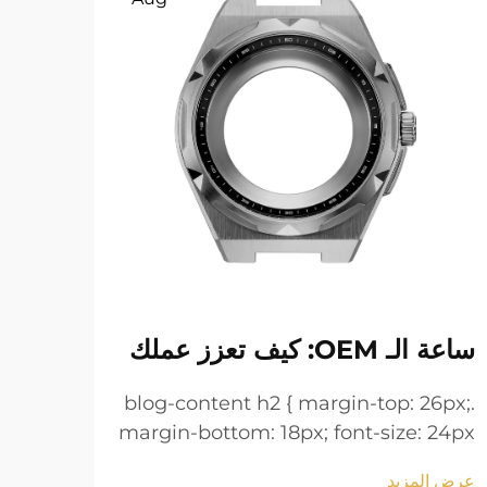
ساعة الـ OEM: كيف تعزز عملك
أساو
لمعا
.blog-content h2 { margin-top: 26px;
margin-bottom: 18px; font-size: 24px
6px;
!important; font-weight: 600; line-
 24px
عرض المزيد