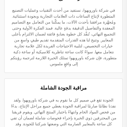
في شركة باورويهوا، نستفيد من أحدث التقنيات وعمليات التصنيع
المتطورة لإنتاج الساعات ذات العلامات التجارية وبجودة استثنائية.
ومُجهَّزة مرافقنا بأحدث الآلات، ما يمكِّننا من التعامل مع التصاميم
المعقدة والتفاصيل الدقيقة بدقةٍ عالية. فمنذ الفكرة الأولية وحتى
التجميع النهائي، تُنفَّذ كل خطوة بعنايةٍ فائقة لضمان الالتزام بأعلى
المعايير. وتتيح لنا هذه القدرات المتقدمة تقديم طيفٍ واسعٍ من
خيارات التخصيص، لتلبية الاحتياجات الفريدة لكل علامة تجارية
نتعامل معها. سواءً كانت ساعة تناظرية كلاسيكية أو ساعة ذكية
متطورة، فإن شركة باورويهوا تمتلك الخبرة اللازمة لترجمة رؤيتكم
إلى واقعٍ ملموس.
مراقبة الجودة الشاملة
الجودة تقع في صميم كل ما نقوم به في شركة باورويهوا. ولقد
نفذنا نظامًا صارمًا لمراقبة الجودة يغطي جميع مراحل الإنتاج، بدءًا
من فحص المواد الخام وانتهاءً باختبار المنتج النهائي. ويقوم فريقنا
من المحترفين ذوي الخبرة بإجراء فحوصات شاملة لضمان أن تفي
كل ساعة بالمعايير الصارمة التي وضعتها شركتنا للجودة. وقد