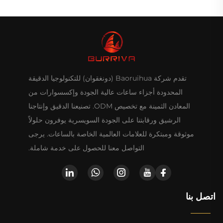
تقدم شركة Baoruihua (دونغقوان) للتكنولوجيا الدقيقة
المحدودة أجزاء ساعات عالية الجودة وإكسسوارات من
المعادن الثمينة مع تخصيص ODM. تصنيعنا الدقيق وإنتاجنا
الرشيق ورقابتنا على الجودة السويسرية يوفرون حلولاً
موثوقة ومبتكرة للعلامات العالمية الخاصة بالساعات. يرجى
التواصل معنا للحصول على خدمة شاملة.
اتصل بنا