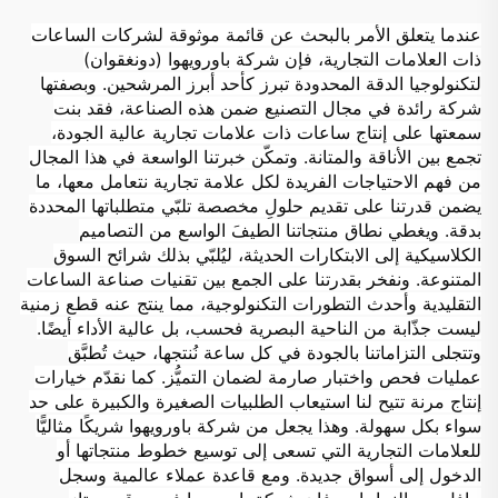
عندما يتعلق الأمر بالبحث عن قائمة موثوقة لشركات الساعات
ذات العلامات التجارية، فإن شركة باورويهوا (دونغقوان)
لتكنولوجيا الدقة المحدودة تبرز كأحد أبرز المرشحين. وبصفتها
شركة رائدة في مجال التصنيع ضمن هذه الصناعة، فقد بنت
سمعتها على إنتاج ساعات ذات علامات تجارية عالية الجودة،
تجمع بين الأناقة والمتانة. وتمكّن خبرتنا الواسعة في هذا المجال
من فهم الاحتياجات الفريدة لكل علامة تجارية نتعامل معها، ما
يضمن قدرتنا على تقديم حلولٍ مخصصة تلبّي متطلباتها المحددة
بدقة. ويغطي نطاق منتجاتنا الطيفَ الواسع من التصاميم
الكلاسيكية إلى الابتكارات الحديثة، ليُلبّي بذلك شرائح السوق
المتنوعة. ونفخر بقدرتنا على الجمع بين تقنيات صناعة الساعات
التقليدية وأحدث التطورات التكنولوجية، مما ينتج عنه قطع زمنية
ليست جذّابة من الناحية البصرية فحسب، بل عالية الأداء أيضًا.
وتتجلى التزاماتنا بالجودة في كل ساعة نُنتجها، حيث تُطبَّق
عمليات فحص واختبار صارمة لضمان التميُّز. كما نقدّم خيارات
إنتاج مرنة تتيح لنا استيعاب الطلبيات الصغيرة والكبيرة على حد
سواء بكل سهولة. وهذا يجعل من شركة باورويهوا شريكًا مثاليًّا
للعلامات التجارية التي تسعى إلى توسيع خطوط منتجاتها أو
الدخول إلى أسواق جديدة. ومع قاعدة عملاء عالمية وسجل