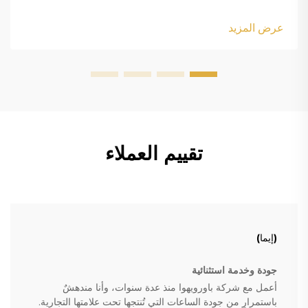
الجمالية ومتطلباتك الوظيفية. سواء كنت تصنع سلعًا مُعلَّمة باسم
العلامة التجارية أو عنصرًا شخصيًا...
عرض المزيد
تقييم العملاء
(إيما)
جودة وخدمة استثنائية
أعمل مع شركة باورويهوا منذ عدة سنوات، وأنا مندهشٌ
باستمرارٍ من جودة الساعات التي تُنتجها تحت علامتها التجارية.