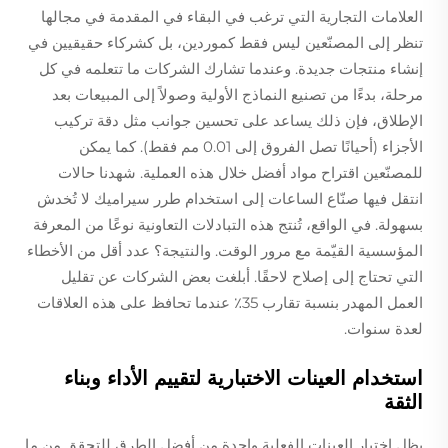
العلامات التجارية التي ترغب في البقاء في المقدمة في مجالها
تنظر إلى المصنّعين ليس فقط كموردين، بل كشركاء حقيقيين في
إنشاء منتجات جديدة. وعندما تشارك الشركات ما تتعلمه في كل
مرحلة، بدءًا من تصنيع النماذج الأولية وصولاً إلى المبيعات بعد
الإطلاق، فإن ذلك يساعد على تحسين جوانب مثل دقة تركيب
الأجزاء (أحيانًا تصل الفروق إلى 0.01 مم فقط). كما يمكن
للمصنّعين اقتراح مواد أفضل خلال هذه العملية. شهدنا حالات
انتقل فيها صنّاع الساعات إلى استخدام طرر سيراميك لا تُخدش
بسهولة. في الواقع، تُنتج هذه التبادلات التعاونية نوعًا من المعرفة
المؤسسية القيّمة مع مرور الوقت. والنتيجة؟ عدد أقل من الأخطاء
التي تحتاج إلى إصلاح لاحقًا. أبلغت بعض الشركات عن تقليل
العمل المهدر بنسبة تقارب 35٪ عندما تحافظ على هذه العلاقات
لعدة سنوات.
استخدام العينات الاختبارية لتقييم الأداء وبناء
الثقة
يظل اختبار العينات الفعلية واحدة من أفضل الطرق للتحقق من ما