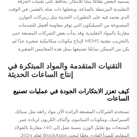
يسميه البعض نظامًا بيئيًا للابتكار، يحافظ على تقنيات الحرفة
التقليدية المرتبطة بالساعة، ويجعلها ذات صلة بالعصر، في الوقت
الذي يعتمد فيه على التطورات الحديثة مثل زنبركات التوازن
المصنوعة من السيليكون التي توفر مقاومة أفضل للصدمات
مقارنةً بالمواد التقليدية. وقد بدأت بعض الشركات المصنعة حتى
بالتجريب بتقنية MEMS لإنتاج مكونات ميكانيكية صغيرة جدًا لم
يكن من الممكن سابقًا تصنيعها بمثل هذه المقاييس الصغيرة.
التقنيات المتقدمة والمواد المبتكرة في
إنتاج الساعات الحديثة
كيف تعزز الابتكارات الجودة في عمليات تصنيع
الساعات
تستخدم الشركات المصنعة الرائدة الآن مواد رائعة مثل سبائك
السيراميك، ومكونات التيتانيوم، وألياف الكربون لزيادة عمر
المنتجات مع تقليل الوزن بنسبة تصل إلى 40٪ مقارنةً بالفولاذ
المقاوم للصدأ العادي وفقًا لبحث BlockApps لعام 2024.