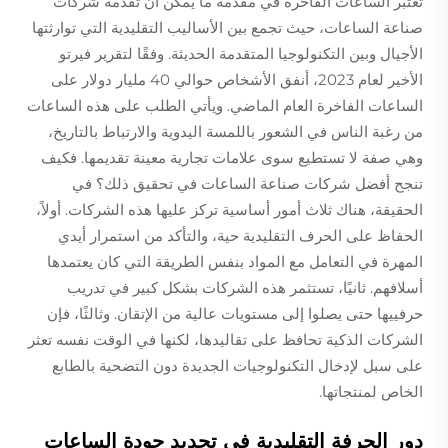
تُعتبر الساعات الفاخرة في مقدمة ما يمكن أن تقدمه شركات
صناعة الساعات، حيث تجمع بين الأساليب التقليدية التي توارثتها
الأجيال وبين التكنولوجيا المتقدمة الحديثة. وفقًا لتقرير فيرتو
الأخير لعام 2023، أنفق الأشخاص حوالي 40 مليار دولار على
الساعات الفاخرة العام الماضي. ويأتي الطلب على هذه الساعات
من رغبة الناس في الشعور باللمسة اليدوية والارتباط بالتاريخ،
وهي صفة لا تستطيع سوى علامات تجارية معينة تقديمها. فكيف
تنجح أفضل شركات صناعة الساعات في تحقيق ذلك؟ في
الحقيقة، هناك ثلاث أمور أساسية تركز عليها هذه الشركات. أولاً،
الحفاظ على الحرف التقليدية حية، والتأكد من استمرار أيدي
المهرة في التعامل مع المواد بنفس الطريقة التي كان يعتمدها
أسلافهم. ثانيًا، تستثمر هذه الشركات بشكل كبير في تدريب
حرفييها حتى يصلوا إلى مستويات عالية من الإتقان. وثالثًا، فإن
الشركات الذكية تحافظ على تقاليدها، لكنها في الوقت نفسه تعثر
على سبل لإدخال التكنولوجيات الجديدة دون التضحية بالطابع
الخاص لمنتجاتها.
دور الحرفة التقليدية في تحديد جودة الساعات