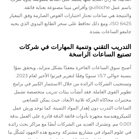
باسم عمل guilloche وأقراص مينا مصنوعة بعناية فائقة.
والنتيجة هي ساعات تجتاز اختبارات الغوص الصارمة وفق المعيار
ISO 6425، ومع ذلك تحافظ على سحر الطابع اليدوي الذي يحبه
جامعو الساعات بشدة.
التدريب التقني وتنمية المهارات في شركات
تصنيع الساعات الراسخة
أصبح سوق الساعات الفاخرة معقدًا بشكل متزايد، ويحقق نموًا
بنسبة حوالي 5.7٪ سنويًا وفقًا لتقرير فيرتوا الأخير لعام 2023.
وتستجيب الشركات الرائدة من خلال الاستثمار الكبير في برامج
تطوير القوى العاملة. فقد أنشأت بيئات تدريب متخصصة تشمل
مختبرات محاكاة الحركة ثلاثية الأبعاد، حيث يمكن للصانعي
الساعات التدرب دون إهدار المواد الثمينة. كما توجد ورش عمل
للميكروهندسة مجهزة بأدوات فائقة الدقة قادرة على العمل بدقة
0.001 مم. وتشترك العديد من الشركات أيضًا مع مراكز بحث رائدة
في علوم المواد في مشاريع مشتركة. وجميع هذه الجهود تُشكّل ما