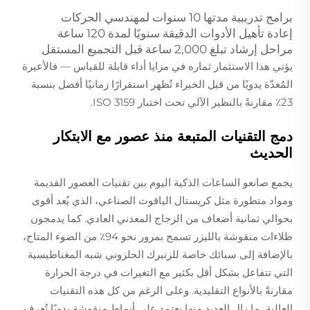
برامج تدريبية مدتها 10 سنوات لمهندسي الحركات
إعادة تأهيل الأدوات الدقيقة سنويًا لمدة 120 ساعة
مراحل إرشاد تبلغ 2,000 ساعة قبل التجميع المستقل
يؤتي هذا الاستثمار ثماره في مزايا أداء قابلة للقياس — فالأعيرة
المُعدّة يدويًا من قبل الخبراء تُظهر استقرارًا زمانيًا أفضل بنسبة
23٪ مقارنةً بالنظير الآلي تحت اختبار ISO 3159.
دمج التقنيات المتبعة منذ عصور مع الابتكار
الحديث
يجمع صانعو الساعات الذكية اليوم بين تقنيات العصور القديمة
ومواد متطورة مثل كريستال الياقوت الصناعي، الذي يُعد أقوى
بحوالي ثمانية أضعاف من الزجاج المعدني العادي. كما يدمجون
طلاءات منقوشة بالليزر تسمح بمرور نحو 94٪ من الضوء المتاح،
بالإضافة إلى سبائك خاصة للزنبرك الحلزوني شبه المغناطيسية
التي تتفاعل بشكل أقل بكثير مع التغيرات في درجة الحرارة
مقارنةً بالأنواع التقليدية. وعلى الرغم من كل هذه التقنيات
العالية، ما زال العديد منها يعتمد على أنماط منقوشة يدويًا تُعرف