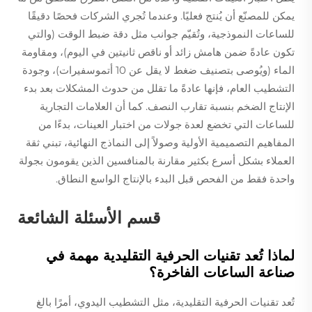
يمكن للمصنّع أن يُنتج فعليًا. وعندما تُجري الشركات فحصًا دقيقًا
للساعات النموذجية، وتُقيّم جوانب مثل دقة ضبط الوقت (والتي
تكون عادةً ضمن هامش زائد أو ناقص ثانيتين في اليوم)، ومقاومة
الماء (ويُوصى بتصنيف ضغط لا يقل عن 10 أتموسفيرات)، وجودة
التشطيب العام، فإنها عادةً ما تقلل من حدوث المشكلات بعد بدء
الإنتاج الضخم بنسبة تقارب النصف. كما أن العلامات التجارية
للساعات التي تخضع لعدة جولات من اختبار العينات، بدءًا من
المفاهيم التصميمية الأولية وصولاً إلى النماذج النهائية، تبني ثقة
العملاء بشكل أسرع بكثير مقارنة بالمنافسين الذين يقومون بجولة
واحدة فقط من الفحص قبل البدء بالإنتاج الواسع النطاق.
قسم الأسئلة الشائعة
لماذا تُعد تقنيات الحرفية التقليدية مهمة في
صناعة الساعات الفاخرة؟
تُعد تقنيات الحرفية التقليدية، مثل التشطيب اليدوي، أمرًا بالغ