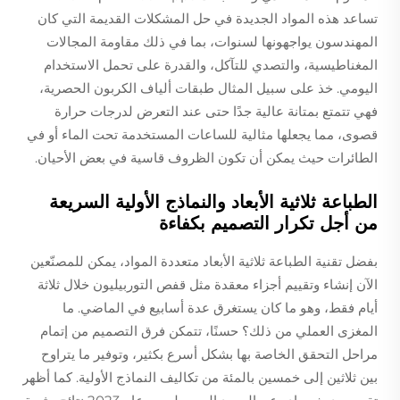
تساعد هذه المواد الجديدة في حل المشكلات القديمة التي كان
المهندسون يواجهونها لسنوات، بما في ذلك مقاومة المجالات
المغناطيسية، والتصدي للتآكل، والقدرة على تحمل الاستخدام
اليومي. خذ على سبيل المثال طبقات ألياف الكربون الحصرية،
فهي تتمتع بمتانة عالية جدًا حتى عند التعرض لدرجات حرارة
قصوى، مما يجعلها مثالية للساعات المستخدمة تحت الماء أو في
الطائرات حيث يمكن أن تكون الظروف قاسية في بعض الأحيان.
الطباعة ثلاثية الأبعاد والنماذج الأولية السريعة
من أجل تكرار التصميم بكفاءة
بفضل تقنية الطباعة ثلاثية الأبعاد متعددة المواد، يمكن للمصنّعين
الآن إنشاء وتقييم أجزاء معقدة مثل قفص التوربيليون خلال ثلاثة
أيام فقط، وهو ما كان يستغرق عدة أسابيع في الماضي. ما
المغزى العملي من ذلك؟ حسنًا، تتمكن فرق التصميم من إتمام
مراحل التحقق الخاصة بها بشكل أسرع بكثير، وتوفير ما يتراوح
بين ثلاثين إلى خمسين بالمئة من تكاليف النماذج الأولية. كما أظهر