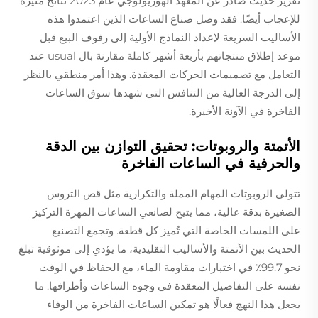
تقرير حديث صادر عن المعهد الهوريولوجي عام 2023 نتائج مثيرة
للإعجاب أيضًا. فقد وصل صناع الساعات الذين اعتمدوا هذه
الأساليب السريعة لإعداد النماذج الأولية إلى رفوف البيع قبل
موعد إطلاق منتجاتهم بأربعة أشهر كاملة مقارنة بال usual عند
التعامل مع تصميمات الحركات المعقدة. وهذا أمر منطقي بالنظر
إلى الدرجة العالية من التنافس التي شهدها سوق الساعات
الفاخرة في الآونة الأخيرة.
الأتمتة والروبوتات: تحقيق التوازن بين الدقة
والحرفية في الساعات الفاخرة
تتولى الروبوتات المهام المملة والتكرارية مثل قص التروس
الصغيرة بدقة عالية، مما يتيح لصانعي الساعات المهرة التركيز
على اللمسات الخاصة التي تُميز كل قطعة. وتجمع التصنيع
الحديث بين الأتمتة والأساليب التقليدية، ما يؤدي إلى موثوقية تبلغ
نحو 99.7٪ في اختبارات مقاومة الماء، مع الحفاظ في الوقت
نفسه على التفاصيل المعقدة في وجوه الساعات وأطرافها. ما
يجعل هذا النهج فعالًا هو تمكين الساعات الفاخرة من الوفاء