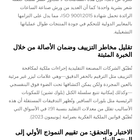
شعر بشرية واحدة! كما أن العديد من ورش صناعة الساعات
الرائدة تحمل شهادة ISO 9001:2015، مما يدل على التزامها
بالمعايير الدولية للتحكم في جودة المنتجات طوال عملياتها
التشغيلية.
تقليل مخاطر التزييف وضمان الأصالة من خلال
الخبرة المثبتة
تُطبّق الشركات المصنعة التقليدية إجراءات ملكية لمكافحة
التزييف مثل الترقيم بالحفر الدقيق—وهي علامات ليزر غير مرئية
بالعين المجردة ولكن يمكن اكتشافها تحت الضوء فوق البنفسجي
—وكذلك إمكانية تتبع سلسلة الكتل (بلوك تشين) للمكونات
الرئيسية مثل بلورات السافير. وتُظهر التدقيقات المستقلة أن هذه
الأساليب تقلل من معدلات التقليد بنسبة 91٪ في الأسواق التي
تُطبّق قوانين الملكية الفكرية بصرامة (بونيمون 2023).
الاختبار والتحقق: من تقييم النموذج الأولي إلى
المنتج النهائي