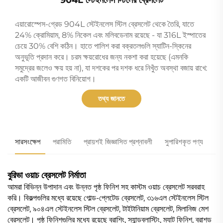
এয়ারোস্পেস-গ্রেড 904L স্টেইনলেস স্টিল ব্রেসলেট থেকে তৈরি, যাতে
24% ক্রোমিয়াম, 8% নিকেল এবং মলিবডেনাম রয়েছে - যা 316L ইস্পাতের
চেয়ে 30% বেশি কঠিন। হাতে পালিশ করা বক্রতলগুলি স্যাটিন-স্কিনের
অনুভূতি প্রদান করে। চরম ক্ষয়রোধের জন্য নকশা করা হয়েছে (এমনকি
সমুদ্রের জলেও ক্ষয় হয় না), যা দশকের পর দশক ধরে নিখুঁত অবস্থা বজায় রাখে:
একটি আজীবন গুণগত বিনিয়োগ।
তথ্য জানতে
সারসংক্ষেপ
পরামিতি
প্রায়শই জিজ্ঞাসিত প্রশ্নাবলী
সুপারিশকৃত পণ্য
বুরিভা ওয়াচ ব্রেসলেট নির্মাতা
আমরা বিভিন্ন উপাদান এবং উন্নত পৃষ্ঠ ফিনিশ সহ কাস্টম ওয়াচ ব্রেসলেট সরবরাহ
করি। বিকল্পগুলির মধ্যে রয়েছে গোল্ড-প্লেটেড ব্রেসলেট, ৩১৬এল স্টেইনলেস স্টিল
ব্রেসলেট, ৯০৪এল স্টেইনলেস স্টিল ব্রেসলেট, টাইটানিয়াম ব্রেসলেট, মিলানিজ মেশ
ব্রেসলেট। পৃষ্ঠ ফিনিশগুলির মধ্যে রয়েছে ব্রাশিং, স্যান্ডব্লাস্টিং, ম্যাট ফিনিশ, ব্রাশড