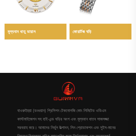
কোয়ার্টজ ঘড়ি
মূল্যবান ধাতু ডায়াল
বাওরুইহুয়া (ডংগুয়ান) প্রিসিশন টেকনোলজি কোং লিমিটেড ওডিএম
কাস্টমাইজেশন সহ হাই-এন্ড ঘড়ির অংশ এবং মূল্যবান ধাতব সাজসজ্জা
সরবরাহ করে। আমাদের নির্ভুল উত্পাদন, লিন প্রোডাকশন এবং সুইস-মানের
নিয়ন্ত্রণ বিশ্বজুড়ে ঘড়ির ব্র্যান্ডগুলির জন্য নির্ভরযোগ্য এবং নতুনত্বপূর্ণ