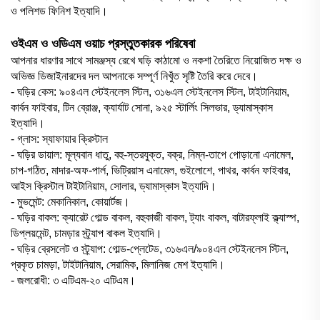
ও পলিশড ফিনিশ ইত্যাদি।
ওইএম ও ওডিএম ওয়াচ প্রস্তুতকারক পরিষেবা
আপনার ধারণার সাথে সামঞ্জস্য রেখে ঘড়ি কাঠামো ও নকশা তৈরিতে নিয়োজিত দক্ষ ও
অভিজ্ঞ ডিজাইনারদের দল আপনাকে সম্পূর্ণ নিখুঁত সৃষ্টি তৈরি করে দেবে।
- ঘড়ির কেস: ৯০৪এল স্টেইনলেস স্টিল, ৩১৬এল স্টেইনলেস স্টিল, টাইটানিয়াম,
কার্বন ফাইবার, টিন ব্রোঞ্জ, ক্যার্যাট সোনা, ৯২৫ স্টার্লিং সিলভার, ড্যামাস্কাস
ইত্যাদি।
- গ্লাস: স্যাফায়ার ক্রিস্টাল
- ঘড়ির ডায়াল: মূল্যবান ধাতু, বহু-স্তরযুক্ত, বক্র, নিম্ন-তাপে পোড়ানো এনামেল,
চাপ-গঠিত, মাদার-অফ-পার্ল, ভিট্রিয়াস এনামেল, গুইলোশে, পাথর, কার্বন ফাইবার,
আইস ক্রিস্টাল টাইটানিয়াম, সোলার, ড্যামাস্কাস ইত্যাদি।
- মুভমেন্ট: মেকানিকাল, কোয়ার্টজ।
- ঘড়ির বাকল: ক্যারেট গোল্ড বাকল, বহুকাজী বাকল, ট্যাং বাকল, বাটারফ্লাই ক্ল্যাস্প,
ডিপ্লয়মেন্ট, চামড়ার স্ট্র্যাপ বাকল ইত্যাদি।
- ঘড়ির ব্রেসলেট ও স্ট্র্যাপ: গোল্ড-প্লেটেড, ৩১৬এল/৯০৪এল স্টেইনলেস স্টিল,
প্রকৃত চামড়া, টাইটানিয়াম, সেরামিক, মিলানিজ মেশ ইত্যাদি।
- জলরোধী: ৩ এটিএম-২০ এটিএম।