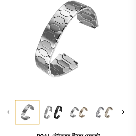
904L স্টেইনলেস স্টিলের ব্রেসলেট