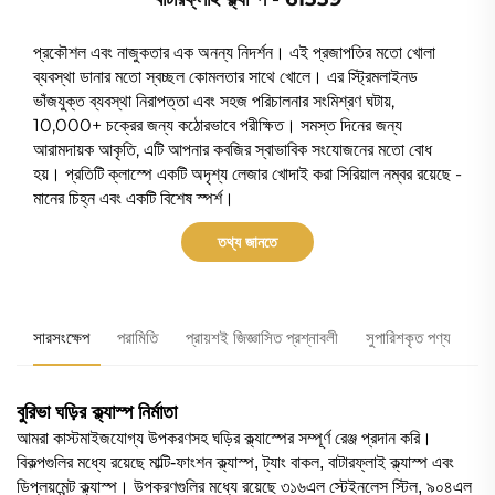
প্রকৌশল এবং নাজুকতার এক অনন্য নিদর্শন। এই প্রজাপতির মতো খোলা
ব্যবস্থা ডানার মতো স্বচ্ছল কোমলতার সাথে খোলে। এর স্ট্রিমলাইনড
ভাঁজযুক্ত ব্যবস্থা নিরাপত্তা এবং সহজ পরিচালনার সংমিশ্রণ ঘটায়,
10,000+ চক্রের জন্য কঠোরভাবে পরীক্ষিত। সমস্ত দিনের জন্য
আরামদায়ক আকৃতি, এটি আপনার কবজির স্বাভাবিক সংযোজনের মতো বোধ
হয়। প্রতিটি ক্লাস্পে একটি অদৃশ্য লেজার খোদাই করা সিরিয়াল নম্বর রয়েছে -
মানের চিহ্ন এবং একটি বিশেষ স্পর্শ।
তথ্য জানতে
সারসংক্ষেপ
পরামিতি
প্রায়শই জিজ্ঞাসিত প্রশ্নাবলী
সুপারিশকৃত পণ্য
বুরিভা ঘড়ির ক্ল্যাস্প নির্মাতা
আমরা কাস্টমাইজযোগ্য উপকরণসহ ঘড়ির ক্ল্যাস্পের সম্পূর্ণ রেঞ্জ প্রদান করি।
বিকল্পগুলির মধ্যে রয়েছে মাল্টি-ফাংশন ক্ল্যাস্প, ট্যাং বাকল, বাটারফ্লাই ক্ল্যাস্প এবং
ডিপ্লয়মেন্ট ক্ল্যাস্প। উপকরণগুলির মধ্যে রয়েছে ৩১৬এল স্টেইনলেস স্টিল, ৯০৪এল