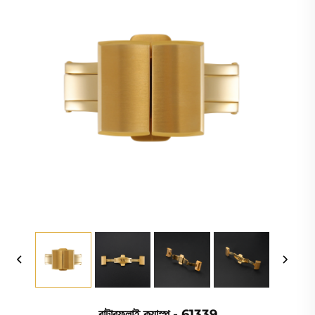
বাটারফ্লাই ক্ল্যাস্প - 61339