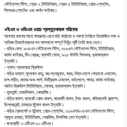
স্টেইনলেস স্টিল, গ্রেড ২ টাইটানিয়াম, গ্রেড ৫ টাইটানিয়াম, গোল্ড-প্লেটেড,
সিলভার-প্লেটেড এবং কার্বন ফাইবার।
ওইএম ও ওডিএম ওয়াচ প্রস্তুতকারক পরিষেবা
আপনার ধারণার সাথে সামঞ্জস্য রেখে ঘড়ি কাঠামো ও নকশা তৈরিতে নিয়োজিত দক্ষ ও
অভিজ্ঞ ডিজাইনারদের দল আপনাকে সম্পূর্ণ নিখুঁত সৃষ্টি তৈরি করে দেবে।
- ঘড়ির কেস: ৯০৪এল স্টেইনলেস স্টিল, ৩১৬এল স্টেইনলেস স্টিল, টাইটানিয়াম,
কার্বন ফাইবার, টিন ব্রোঞ্জ, ক্যার্যাট সোনা, ৯২৫ স্টার্লিং সিলভার, ড্যামাস্কাস
ইত্যাদি।
- গ্লাস: স্যাফায়ার ক্রিস্টাল
- ঘড়ির ডায়াল: মূল্যবান ধাতু, বহু-স্তরযুক্ত, বক্র, নিম্ন-তাপে পোড়ানো এনামেল,
চাপ-গঠিত, মাদার-অফ-পার্ল, ভিট্রিয়াস এনামেল, গুইলোশে, পাথর, কার্বন ফাইবার,
আইস ক্রিস্টাল টাইটানিয়াম, সোলার, ড্যামাস্কাস ইত্যাদি।
- মুভমেন্ট: মেকানিকাল, কোয়ার্টজ।
- ঘড়ির বাকল: ক্যারেট গোল্ড বাকল, বহুকাজী বাকল, ট্যাং বাকল, বাটারফ্লাই ক্ল্যাস্প,
ডিপ্লয়মেন্ট, চামড়ার স্ট্র্যাপ বাকল ইত্যাদি।
- ঘড়ির ব্রেসলেট ও স্ট্র্যাপ: গোল্ড-প্লেটেড, ৩১৬এল/৯০৪এল স্টেইনলেস স্টিল,
প্রকৃত চামড়া, টাইটানিয়াম, সেরামিক, মিলানিজ মেশ ইত্যাদি।
- জলরোধী: ৩ এটিএম-২০ এটিএম।