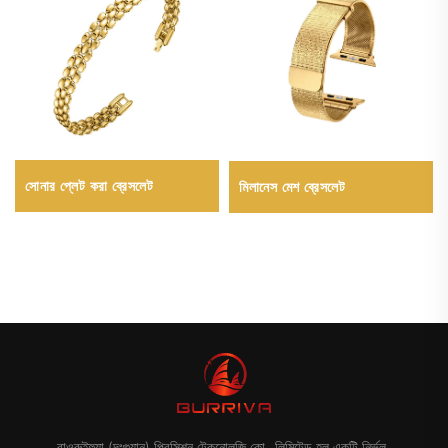
সোনার প্লেট করা ব্রেসলেট
মিলানেস মেশ ব্রেসলেট
বাওরুইহুয়া (দংগুয়ান) প্রিসিশন টেকনোলজি কো., লিমিটেড হল একটি নির্ভুল