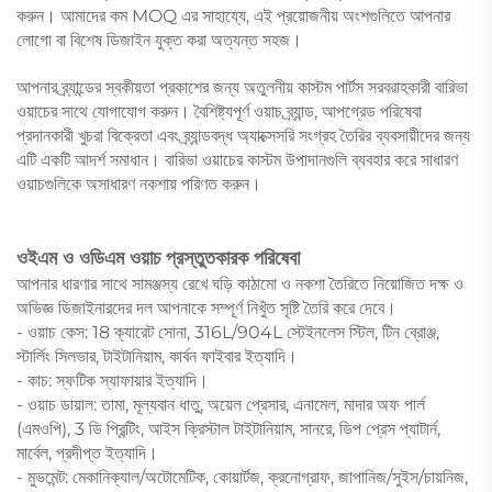
করুন। আমাদের কম MOQ এর সাহায্যে, এই প্রয়োজনীয় অংশগুলিতে আপনার
লোগো বা বিশেষ ডিজাইন যুক্ত করা অত্যন্ত সহজ।
আপনার ব্র্যান্ডের স্বকীয়তা প্রকাশের জন্য অতুলনীয় কাস্টম পার্টস সরবরাহকারী বারিভা
ওয়াচের সাথে যোগাযোগ করুন। বৈশিষ্ট্যপূর্ণ ওয়াচ ব্র্যান্ড, আপগ্রেড পরিষেবা
প্রদানকারী খুচরা বিক্রেতা এবং ব্র্যান্ডবদ্ধ অ্যাক্সেসরি সংগ্রহ তৈরির ব্যবসায়ীদের জন্য
এটি একটি আদর্শ সমাধান। বারিভা ওয়াচের কাস্টম উপাদানগুলি ব্যবহার করে সাধারণ
ওয়াচগুলিকে অসাধারণ নকশায় পরিণত করুন।
ওইএম ও ওডিএম ওয়াচ প্রস্তুতকারক পরিষেবা
আপনার ধারণার সাথে সামঞ্জস্য রেখে ঘড়ি কাঠামো ও নকশা তৈরিতে নিয়োজিত দক্ষ ও
অভিজ্ঞ ডিজাইনারদের দল আপনাকে সম্পূর্ণ নিখুঁত সৃষ্টি তৈরি করে দেবে।
- ওয়াচ কেস: 18 ক্যারেট সোনা, 316L/904L স্টেইনলেস স্টিল, টিন ব্রোঞ্জ,
স্টার্লিং সিলভার, টাইটানিয়াম, কার্বন ফাইবার ইত্যাদি।
- কাচ: স্ফটিক স্যাফায়ার ইত্যাদি।
- ওয়াচ ডায়াল: তামা, মূল্যবান ধাতু, অয়েল প্রেসার, এনামেল, মাদার অফ পার্ল
(এমওপি), 3 ডি প্রিন্টিং, আইস ক্রিস্টাল টাইটানিয়াম, সানরে, ডিপ প্রেস প্যাটার্ন,
মার্বেল, প্রদীপ্ত ইত্যাদি।
- মুভমেন্ট: মেকানিক্যাল/অটোমেটিক, কোয়ার্টজ, ক্রনোগ্রাফ, জাপানিজ/সুইস/চায়নিজ,