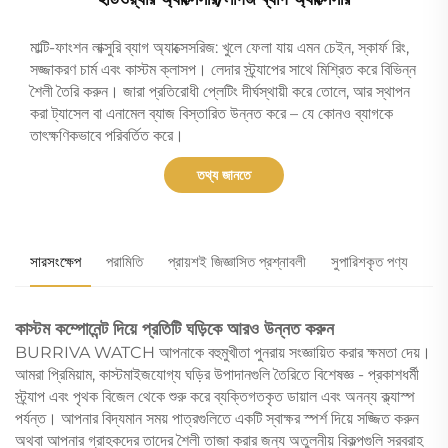
মাল্টি-ফাংশন লাক্সুরি ব্যাগ অ্যাক্সেসরিজ: খুলে ফেলা যায় এমন চেইন, স্কার্ফ রিং,
সজ্জাকরণ চার্ম এবং কাস্টম ক্লাসপ। লেদার স্ট্র্যাপের সাথে মিশ্রিত করে বিভিন্ন
শৈলী তৈরি করুন। জারা প্রতিরোধী প্লেটিং দীর্ঘস্থায়ী করে তোলে, আর স্থাপন
করা ট্যাসেল বা এনামেল ব্যাজ বিস্তারিত উন্নত করে – যে কোনও ব্যাগকে
তাৎক্ষণিকভাবে পরিবর্তিত করে।
তথ্য জানতে
সারসংক্ষেপ
পরামিতি
প্রায়শই জিজ্ঞাসিত প্রশ্নাবলী
সুপারিশকৃত পণ্য
কাস্টম কম্পোনেন্ট দিয়ে প্রতিটি ঘড়িকে আরও উন্নত করুন
BURRIVA WATCH আপনাকে বহুমুখীতা পুনরায় সংজ্ঞায়িত করার ক্ষমতা দেয়।
আমরা প্রিমিয়াম, কাস্টমাইজযোগ্য ঘড়ির উপাদানগুলি তৈরিতে বিশেষজ্ঞ - প্রকাশধর্মী
স্ট্র্যাপ এবং পৃথক বিজেল থেকে শুরু করে ব্যক্তিগতকৃত ডায়াল এবং অনন্য ক্ল্যাস্প
পর্যন্ত। আপনার বিদ্যমান সময় পাত্রগুলিতে একটি স্বাক্ষর স্পর্শ দিয়ে সজ্জিত করুন
অথবা আপনার গ্রাহকদের তাদের শৈলী তাজা করার জন্য অতুলনীয় বিকল্পগুলি সরবরাহ