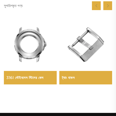
সুপারিশকৃত পণ্য
316l স্টেইনলেস স্টিলের কেস
ট্যাং বাকল