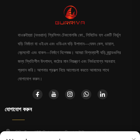
বাওরুইহুয়া (দংগুয়ান) প্রিসিশন টেকনোলজি কো., লিমিটেড হল একটি নির্ভুল
ঘড়ি নির্মাতা যা ওইএম এবং ওডিএম ঘড়ি উপাদান—যেমন কেস, ডায়াল,
ব্রেসলেট এবং বাকল—নির্মাণে বিশেষজ্ঞ। আমরা বিশ্বব্যাপী ঘড়ি ব্র্যান্ডগুলির
জন্য স্থিতিশীল উৎপাদন, কঠোর মান নিয়ন্ত্রণ এবং নির্ভরযোগ্য সরবরাহ
প্রদান করি। আপনার প্রকল্প নিয়ে আলোচনা করতে আমাদের সাথে
যোগাযোগ করুন।
যোগাযোগ করুন
বিল্ডিং 5, নং 459 জিয়াকাও রোড, জিয়েগ্যাং টাউন, ডংগুয়ান, গুয়াংডং