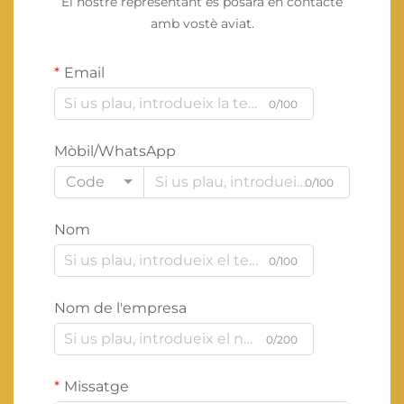
El nostre representant es posarà en contacte
amb vostè aviat.
Email
0/100
Mòbil/WhatsApp
Code
0/100
Nom
0/100
Nom de l'empresa
0/200
Missatge