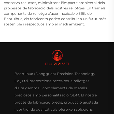
conserva recursos, minimitzant l'impacte ambiental dels
processos de fabricació dels nostres rellotges. En triar els
components de rellotge d'acer inoxidable 316L de
Baoruihua, els fabricants poden contribuir a un futur més
sostenible i respectuós amb el medi ambient.
Baoruihua (Dongguan) Precision Technology
Co., Ltd. proporciona peces per a rellotges
d'alta gamma i complements de metalls
preciosos amb personalització ODM. El nostre
procés de fabricació precís, producció ajustada
i control de qualitat suís ofereixen solucions