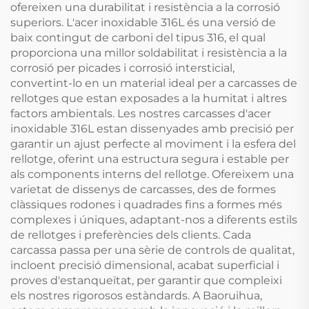
ofereixen una durabilitat i resistència a la corrosió
superiors. L'acer inoxidable 316L és una versió de
baix contingut de carboni del tipus 316, el qual
proporciona una millor soldabilitat i resistència a la
corrosió per picades i corrosió intersticial,
convertint-lo en un material ideal per a carcasses de
rellotges que estan exposades a la humitat i altres
factors ambientals. Les nostres carcasses d'acer
inoxidable 316L estan dissenyades amb precisió per
garantir un ajust perfecte al moviment i la esfera del
rellotge, oferint una estructura segura i estable per
als components interns del rellotge. Ofereixem una
varietat de dissenys de carcasses, des de formes
clàssiques rodones i quadrades fins a formes més
complexes i úniques, adaptant-nos a diferents estils
de rellotges i preferències dels clients. Cada
carcassa passa per una sèrie de controls de qualitat,
incloent precisió dimensional, acabat superficial i
proves d'estanqueïtat, per garantir que compleixi
els nostres rigorosos estàndards. A Baoruihua,