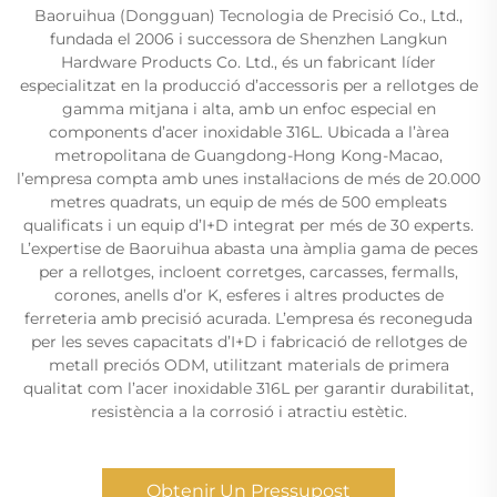
Baoruihua (Dongguan) Tecnologia de Precisió Co., Ltd.,
fundada el 2006 i successora de Shenzhen Langkun
Hardware Products Co. Ltd., és un fabricant líder
especialitzat en la producció d’accessoris per a rellotges de
gamma mitjana i alta, amb un enfoc especial en
components d’acer inoxidable 316L. Ubicada a l’àrea
metropolitana de Guangdong-Hong Kong-Macao,
l’empresa compta amb unes instal·lacions de més de 20.000
metres quadrats, un equip de més de 500 empleats
qualificats i un equip d’I+D integrat per més de 30 experts.
L’expertise de Baoruihua abasta una àmplia gama de peces
per a rellotges, incloent corretges, carcasses, fermalls,
corones, anells d’or K, esferes i altres productes de
ferreteria amb precisió acurada. L’empresa és reconeguda
per les seves capacitats d’I+D i fabricació de rellotges de
metall preciós ODM, utilitzant materials de primera
qualitat com l’acer inoxidable 316L per garantir durabilitat,
resistència a la corrosió i atractiu estètic.
Obtenir Un Pressupost