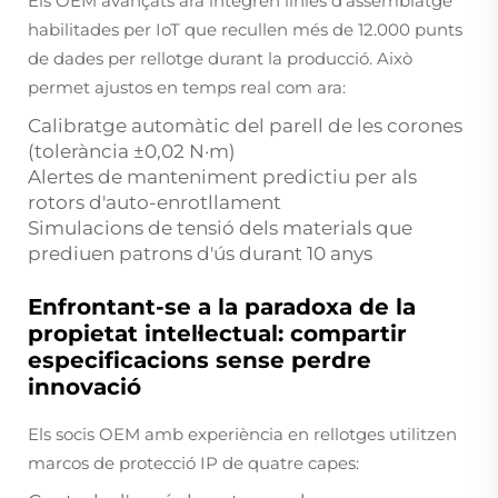
Els OEM avançats ara integren línies d'assemblatge
habilitades per IoT que recullen més de 12.000 punts
de dades per rellotge durant la producció. Això
permet ajustos en temps real com ara:
Calibratge automàtic del parell de les corones
(tolerància ±0,02 N·m)
Alertes de manteniment predictiu per als
rotors d'auto-enrotllament
Simulacions de tensió dels materials que
prediuen patrons d'ús durant 10 anys
Enfrontant-se a la paradoxa de la
propietat intel·lectual: compartir
especificacions sense perdre
innovació
Els socis OEM amb experiència en rellotges utilitzen
marcos de protecció IP de quatre capes: