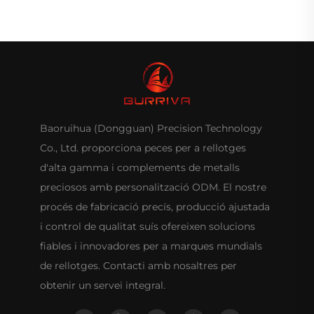
Baoruihua (Dongguan) Precision Technology
Co., Ltd. proporciona peces per a rellotges
d'alta gamma i complements de metalls
preciosos amb personalització ODM. El nostre
procés de fabricació precís, producció ajustada
i control de qualitat suís ofereixen solucions
fiables i innovadores per a marques mundials
de rellotges. Contacti amb nosaltres per
obtenir un servei integral.