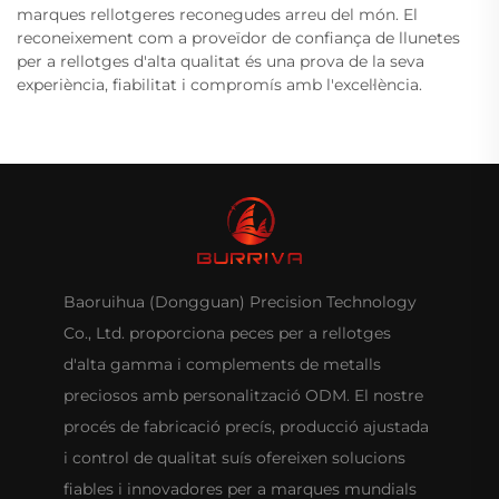
marques rellotgeres reconegudes arreu del món. El
reconeixement com a proveïdor de confiança de llunetes
per a rellotges d'alta qualitat és una prova de la seva
experiència, fiabilitat i compromís amb l'excel·lència.
Baoruihua (Dongguan) Precision Technology
Co., Ltd. proporciona peces per a rellotges
d'alta gamma i complements de metalls
preciosos amb personalització ODM. El nostre
procés de fabricació precís, producció ajustada
i control de qualitat suís ofereixen solucions
fiables i innovadores per a marques mundials