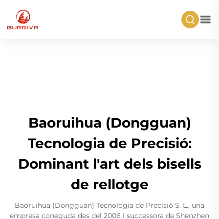
Baoruihua (Dongguan)
Tecnologia de Precisió:
Dominant l'art dels bisells
de rellotge
Baoruihua (Dongguan) Tecnologia de Precisió S. L., una
empresa coneguda des del 2006 i successora de Shenzhen