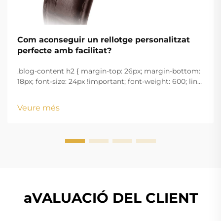
Com aconseguir un rellotge personalitzat
perfecte amb facilitat?
.blog-content h2 { margin-top: 26px; margin-bottom:
18px; font-size: 24px !important; font-weight: 600; line-
height: normal; } .blog-content h3 { margin-top: 26px;
margin-bottom: 18px; font-size: 20px !important; font-
Veure més
w...
aVALUACIÓ DEL CLIENT