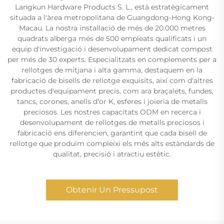
Langkun Hardware Products S. L., està estratègicament
situada a l'àrea metropolitana de Guangdong-Hong Kong-
Macau. La nostra instal·lació de més de 20.000 metres
quadrats alberga més de 500 empleats qualificats i un
equip d'investigació i desenvolupament dedicat compost
per més de 30 experts. Especialitzats en complements per a
rellotges de mitjana i alta gamma, destaquem en la
fabricació de bisells de rellotge exquisits, així com d'altres
productes d'equipament precís, com ara braçalets, fundes,
tancs, corones, anells d'or K, esferes i joieria de metalls
preciosos. Les nostres capacitats ODM en recerca i
desenvolupament de rellotges de metalls preciosos i
fabricació ens diferencien, garantint que cada bisell de
rellotge que produïm compleixi els més alts estàndards de
qualitat, precisió i atractiu estètic.
Obtenir Un Pressupost