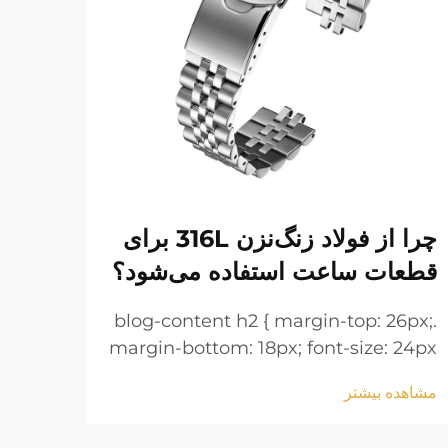
چرا از فولاد زنگ‌نزن 316L برای
دستب
قطعات ساعت استفاده می‌شود؟
نگه 
6px;
.blog-content h2 { margin-top: 26px;
 24px
margin-bottom: 18px; font-size: 24px
line-
!important; font-weight: 600; line-
مشاهده بیشتر
مشاهد
 h3 {
height: normal; } .blog-content h3 {
tom:
margin-top: 26px; margin-bottom: