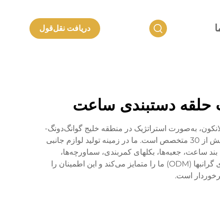
ا
دریافت نقل‌قول
خت حلقه دستبندی ساعت
 2006 و جانشین شرکت محصولات فلزی شنژن لانکون، به‌صورت استراتژیک در منطقه خلیج گوانگ‌دونگ-
هونگ‌کنگ-ماکائو قرار دارد. مرکز 20,000 متر مربعی ما خانه بیش از 500 کارمند ماهر و یک تیم تحقیق و توسعه متشکل از بیش از 30 متخصص است. ما در زمینه تولید لوازم جانبی
د ساعت، جعبه‌ها، بکلهای کمربندی، سماورچه‌ها،
انگشترهای طلا K، صفحه‌های دیال و جواهرات فلزات گرانبها تخصص داریم. توانایی‌های ما در طراحی و تولید ساعت‌های فلزی گرانبها (ODM) ما را متمایز می‌کند و این اطمینان را
برخوردار است.