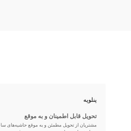
18px; font-size: 20px !important;
font-w...
پنلوپه
تحویل قابل اطمینان و به موقع
مشتریان از تحویل مطمئن و به موقع حاشیه‌های ساعت 