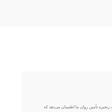
tant;
18px; font-size: 20px !important;
t-w...
font-w...
زنجیره تأمین روان ما اطمینان می‌دهد که