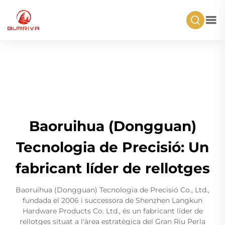
Baoruihua (Dongguan)
Tecnologia de Precisió: Un
fabricant líder de rellotges
Baoruihua (Dongguan) Tecnologia de Precisió Co., Ltd.,
fundada el 2006 i successora de Shenzhen Langkun
Hardware Products Co. Ltd., és un fabricant líder de
rellotges situat a l'àrea estratègica del Gran Riu Perla