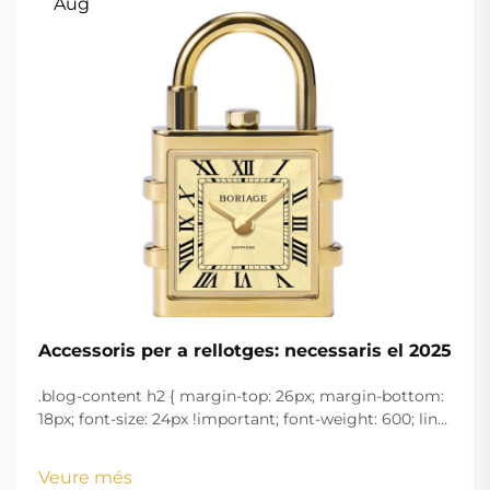
Aug
Accessoris per a rellotges: necessaris el 2025
.blog-content h2 { margin-top: 26px; margin-bottom:
18px; font-size: 24px !important; font-weight: 600; line-
height: normal; } .blog-content h3 { margin-top: 26px;
margin-bottom: 18px; font-size: 20px !important; font-
Veure més
w...