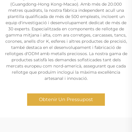
(Guangdong-Hong Kong-Macao). Amb més de 20.000
metres quadrats, la nostra fàbrica independent acull una
plantilla qualificada de més de 500 empleats, incloent un
equip d'investigació i desenvolupament dedicat de més de
30 experts. Especialitzada en components de rellotge de
gamma mitjana i alta, com ara corretges, carcasses, tancs,
corones, anells d'or K, esferes i altres productes de precisió,
també destaca en el desenvolupament i fabricació de
rellotges d'ODM amb metalls preciosos. La nostra gama de
productes satisfà les demandes sofisticades tant dels
mercats europeu com nord-americà, assegurant que cada
rellotge que produïm inclogui la màxima excel·lència
artesanal i innovació.
Obtenir Un Pressupost