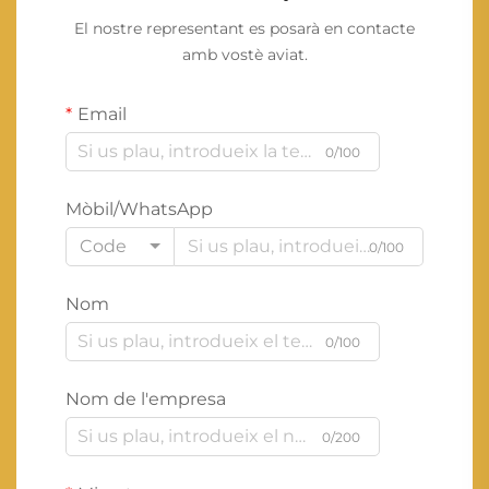
El nostre representant es posarà en contacte
amb vostè aviat.
Email
0/100
Mòbil/WhatsApp
Code
0/100
Nom
0/100
Nom de l'empresa
0/200