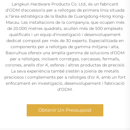
Langkun Hardware Products Co. Ltd., és un fabricant
d'ODM d'accessoris per a rellotges de primera línia situada
a l'àrea estratègica de la Badia de Guangdong-Hong Kong-
Macau. Les instal·lacions de la companyia, que ocupen més
de 20.000 metres quadrats, acullen més de 500 empleats
qualificats i un equip d'investigació i desenvolupament
dedicat compost per més de 30 experts. Especialitzada en
components per a rellotges de gamma mitjana i alta,
Baoruihua ofereix una àmplia gamma de solucions d'ODM
per a rellotges, incloent corretges, carcasses, fermalls,
corones, anells d'or K, esferes i altres productes de precisió.
La seva experiència també s'estén a joieria de metalls
preciosos i complements per a rellotges d'or K, amb un fort
enfocament en investigació, desenvolupament i fabricació
d'ODM.
Obtenir Un Pressupost