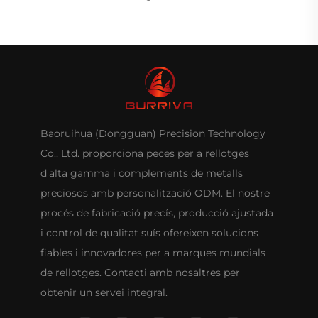
Baoruihua (Dongguan) Precision Technology
Co., Ltd. proporciona peces per a rellotges
d'alta gamma i complements de metalls
preciosos amb personalització ODM. El nostre
procés de fabricació precís, producció ajustada
i control de qualitat suís ofereixen solucions
fiables i innovadores per a marques mundials
de rellotges. Contacti amb nosaltres per
obtenir un servei integral.