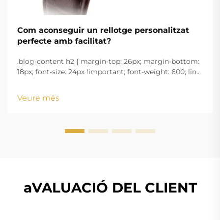
Com aconseguir un rellotge personalitzat
perfecte amb facilitat?
.blog-content h2 { margin-top: 26px; margin-bottom:
18px; font-size: 24px !important; font-weight: 600; line-
height: normal; } .blog-content h3 { margin-top: 26px;
margin-bottom: 18px; font-size: 20px !important; font-
Veure més
w...
aVALUACIÓ DEL CLIENT