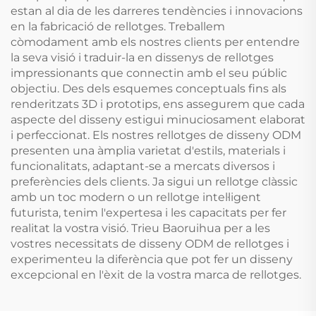
estan al dia de les darreres tendències i innovacions
en la fabricació de rellotges. Treballem
còmodament amb els nostres clients per entendre
la seva visió i traduir-la en dissenys de rellotges
impressionants que connectin amb el seu públic
objectiu. Des dels esquemes conceptuals fins als
renderitzats 3D i prototips, ens assegurem que cada
aspecte del disseny estigui minuciosament elaborat
i perfeccionat. Els nostres rellotges de disseny ODM
presenten una àmplia varietat d'estils, materials i
funcionalitats, adaptant-se a mercats diversos i
preferències dels clients. Ja sigui un rellotge clàssic
amb un toc modern o un rellotge intel·ligent
futurista, tenim l'expertesa i les capacitats per fer
realitat la vostra visió. Trieu Baoruihua per a les
vostres necessitats de disseny ODM de rellotges i
experimenteu la diferència que pot fer un disseny
excepcional en l'èxit de la vostra marca de rellotges.