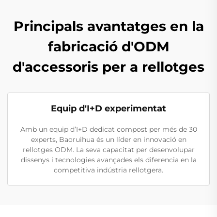
Principals avantatges en la
fabricació d'ODM
d'accessoris per a rellotges
Equip d'I+D experimentat
Amb un equip d’I+D dedicat compost per més de 30
experts, Baoruihua és un líder en innovació en
rellotges ODM. La seva capacitat per desenvolupar
dissenys i tecnologies avançades els diferencia en la
competitiva indústria rellotgera.