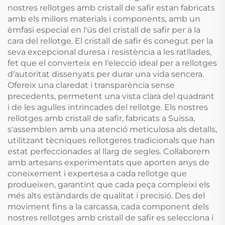
nostres rellotges amb cristall de safir estan fabricats
amb els millors materials i components, amb un
èmfasi especial en l'ús del cristall de safir per a la
cara del rellotge. El cristall de safir és conegut per la
seva excepcional duresa i resistència a les ratllades,
fet que el converteix en l'elecció ideal per a rellotges
d'autoritat dissenyats per durar una vida sencera.
Ofereix una claredat i transparència sense
precedents, permetent una vista clara del quadrant
i de les agulles intrincades del rellotge. Els nostres
rellotges amb cristall de safir, fabricats a Suïssa,
s'assemblen amb una atenció meticulosa als detalls,
utilitzant tècniques rellotgeres tradicionals que han
estat perfeccionades al llarg de segles. Col·laborem
amb artesans experimentats que aporten anys de
coneixement i expertesa a cada rellotge que
produeixen, garantint que cada peça compleixi els
més alts estàndards de qualitat i precisió. Des del
moviment fins a la carcassa, cada component dels
nostres rellotges amb cristall de safir es selecciona i