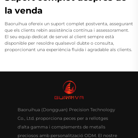
la venda
Baoruihua ofereix un suport complet postventa, assegurant
que els clients rebin assistència contínua i assessorament.
El seu equip dedicat de servei al client sempre està
disponible per resoldre qualsevol dubte o consulta,
proporcionant una experiència fluida i agradable als clients.
Baoruihua (Dongguan) Precision Technology
Co., Ltd. proporciona peces per a rellotges
d'alta gamma i complements de metalls
preciosos amb personalització ODM. El nostre