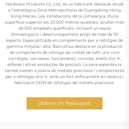
Hardware Products Co. Ltd., és un fabricant destacat situat
a l'estratègica Zona Metropolitana de Guangdong-Hong
Kong-Macau. Les instal·lacions de la companyia, d'una
superfície superior als 20.000 metres quadrats, acullen més
de 500 empleats qualificats, incloent un equip
d'investigació i desenvolupament propi de més de 30
experts. Especialitzada en complements per a rellotges de
gamma mitjana i alta, Baoruihua destaca en la producció
de components de rellotge de cristall de safir, així com
corretges, carcasses, tancaments, corones, anells d'or K,
esferes i altres productes de precisió. La seva experiència
també s'estén a joieria de metalls preciosos i complements
per a rellotges d'or K, amb un fort enfocament en recerca i
fabricació ODM de rellotges de metalls preciosos.
Obtenir Un Pressupost