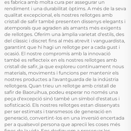
es fabrica amb molta cura per assegurar un
rendiment i una durabilitat òptims. A més de la seva
qualitat excepcional, els nostres rellotges amb
cristall de safir també presenten dissenys elegants i
atemporals que agraden als amants més exigents
de rellotges. Oferim una àmplia varietat d'estils, des
del clàssic i discret fins al més atrevit i vanguardista,
garantint que hi hagi un rellotge per a cada gust i
ocasió. El nostre compromís amb la innovació
també es reflecteix en els nostres rellotges amb
cristall de safir, ja que exploreu contínuament nous
materials, moviments i funcions per mantenir els
nostres productes a l'avantguarda de la indústria
rellotgera. Quan trieu un rellotge amb cristall de
safir de Baoruihua, podeu esperar no només una
peça d'excepció sinó també un símbol d'estatus i
sofisticació. Els nostres rellotges estan dissenyats
per ser estimats i transmesos de generació en
generació, convertint-los en una inversió encertada
per a qualsevol persona que apreciï les coses més
fines de la vida. Ens dediquem a preservar les