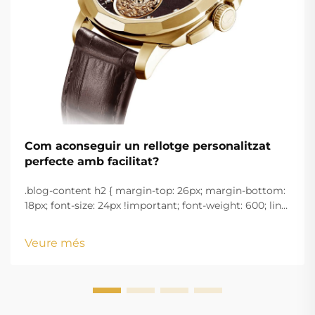
Com aconseguir un rellotge personalitzat
perfecte amb facilitat?
.blog-content h2 { margin-top: 26px; margin-bottom:
18px; font-size: 24px !important; font-weight: 600; line-
height: normal; } .blog-content h3 { margin-top: 26px;
margin-bottom: 18px; font-size: 20px !important; font-
Veure més
w...