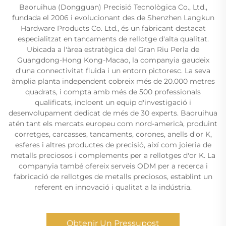
Baoruihua (Dongguan) Precisió Tecnològica Co., Ltd.,
fundada el 2006 i evolucionant des de Shenzhen Langkun
Hardware Products Co. Ltd., és un fabricant destacat
especialitzat en tancaments de rellotge d'alta qualitat.
Ubicada a l'àrea estratègica del Gran Riu Perla de
Guangdong-Hong Kong-Macao, la companyia gaudeix
d'una connectivitat fluida i un entorn pictoresc. La seva
àmplia planta independent cobreix més de 20.000 metres
quadrats, i compta amb més de 500 professionals
qualificats, incloent un equip d'investigació i
desenvolupament dedicat de més de 30 experts. Baoruihua
atén tant els mercats europeu com nord-americà, produint
corretges, carcasses, tancaments, corones, anells d'or K,
esferes i altres productes de precisió, així com joieria de
metalls preciosos i complements per a rellotges d'or K. La
companyia també ofereix serveis ODM per a recerca i
fabricació de rellotges de metalls preciosos, establint un
referent en innovació i qualitat a la indústria.
Obtenir Un Pressupost