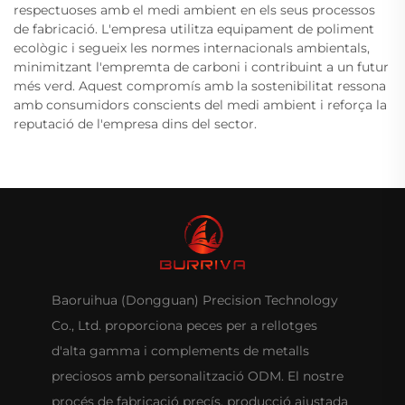
respectuoses amb el medi ambient en els seus processos
de fabricació. L'empresa utilitza equipament de poliment
ecològic i segueix les normes internacionals ambientals,
minimitzant l'empremta de carboni i contribuint a un futur
més verd. Aquest compromís amb la sostenibilitat ressona
amb consumidors conscients del medi ambient i reforça la
reputació de l'empresa dins del sector.
Baoruihua (Dongguan) Precision Technology
Co., Ltd. proporciona peces per a rellotges
d'alta gamma i complements de metalls
preciosos amb personalització ODM. El nostre
procés de fabricació precís, producció ajustada