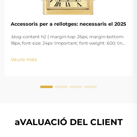
Accessoris per a rellotges: necessaris el 2025
.blog-content h2 { margin-top: 26px; margin-bottom:
18px; font-size: 24px !important; font-weight: 600; line-
height: normal; } .blog-content h3 { margin-top: 26px;
margin-bottom: 18px; font-size: 20px !important; font-
Veure més
w...
aVALUACIÓ DEL CLIENT