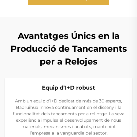
Avantatges Únics en la
Producció de Tancaments
per a Relojes
Equip d’I+D robust
Amb un equip d’I+D dedicat de més de 30 experts,
Baoruihua innova contínuament en el disseny i la
funcionalitat dels tancaments per a rellotge. La seva
experiència impulsa el desenvolupament de nous
materials, mecanismes i acabats, mantenint
l’empresa a la vanguardia del sector.