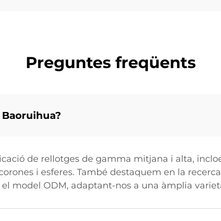
Preguntes freqüents
a Baoruihua?
ricació de rellotges de gamma mitjana i alta, inc
 corones i esferes. També destaquem en la recerca
a el model ODM, adaptant-nos a una àmplia varietat