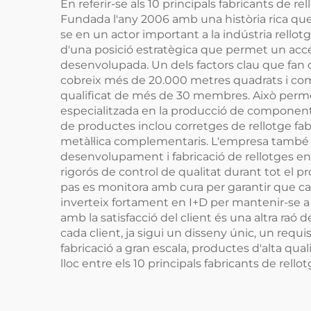
En referir-se als 10 principals fabricants de r
Fundada l'any 2006 amb una història rica qu
se en un actor important a la indústria rell
d'una posició estratègica que permet un accé
desenvolupada. Un dels factors clau que fan d
cobreix més de 20.000 metres quadrats i co
qualificat de més de 30 membres. Això perm
especialitzada en la producció de components
de productes inclou corretges de rellotge fabri
metàl·lica complementaris. L'empresa també ofer
desenvolupament i fabricació de rellotges en
rigorós de control de qualitat durant tot el p
pas es monitora amb cura per garantir que cad
inverteix fortament en I+D per mantenir-se a 
amb la satisfacció del client és una altra raó 
cada client, ja sigui un disseny únic, un req
fabricació a gran escala, productes d'alta qual
lloc entre els 10 principals fabricants de rell