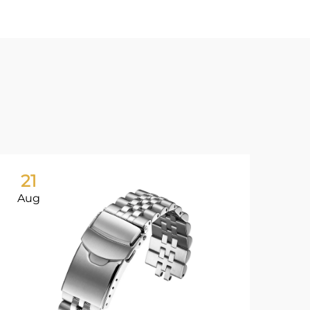
21
2
Aug
Au