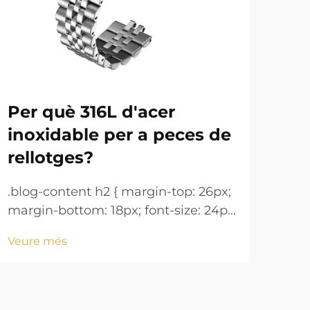
Per què 316L d'acer
Pu
inoxidable per a peces de
man
rellotges?
.blo
marg
.blog-content h2 { margin-top: 26px;
!imp
margin-bottom: 18px; font-size: 24px
Veu
heig
!important; font-weight: 600; line-
Veure més
mar
height: normal; } .blog-content h3 {
18px
margin-top: 26px; margin-bottom:
font
18px; font-size: 20px !important;
font-w...