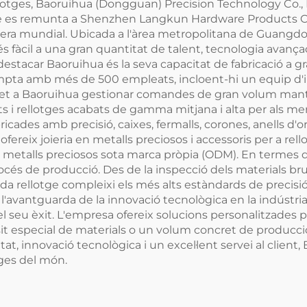
ellotges, Baoruihua (Dongguan) Precision Technology Co., Lt
e es remunta a Shenzhen Langkun Hardware Products Co. L
otgera mundial. Ubicada a l'àrea metropolitana de Guan
s fàcil a una gran quantitat de talent, tecnologia avan
estacar Baoruihua és la seva capacitat de fabricació a g
mpta amb més de 500 empleats, incloent-hi un equip d'
et a Baoruihua gestionar comandes de gran volum mante
 i rellotges acabats de gamma mitjana i alta per als m
cades amb precisió, caixes, fermalls, corones, anells d'or
eix joieria en metalls preciosos i accessoris per a rellot
 metalls preciosos sota marca pròpia (ODM). En termes 
rocés de producció. Des de la inspecció dels materials brut
a rellotge compleixi els més alts estàndards de precisió,
l'avantguarda de la innovació tecnològica en la indústr
del seu èxit. L'empresa ofereix solucions personalitzades 
uisit especial de materials o un volum concret de produc
itat, innovació tecnològica i un excel·lent servei al clien
otges del món.