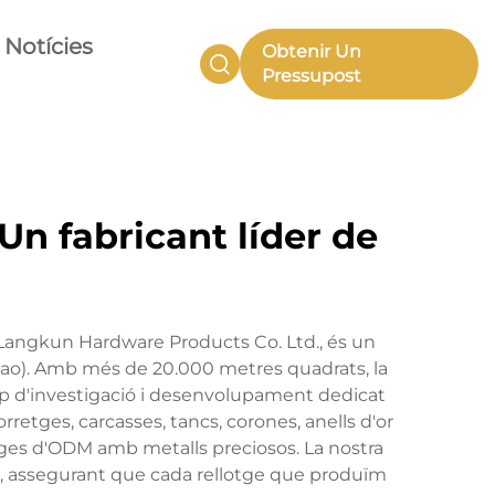
Notícies
Obtenir Un
Pressupost
n fabricant líder de
 Langkun Hardware Products Co. Ltd., és un
acao). Amb més de 20.000 metres quadrats, la
ip d'investigació i desenvolupament dedicat
etges, carcasses, tancs, corones, anells d'or
otges d'ODM amb metalls preciosos. La nostra
, assegurant que cada rellotge que produïm