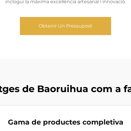
inclogui la màxima excel·lència artesanal i innovació.
Obtenir Un Pressupost
tges de Baoruihua com a fa
Gama de productes completiva