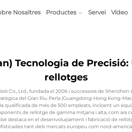
obre Nosaltres
Productes
Servei
Vídeo
) Tecnologia de Precisió: U
rellotges
ió Co., Ltd., fundada el 2006 i successora de Shenzhen
a estratègica del Gran Riu Perla (Guangdong-Hong Kong-M
illa qualificada de més de 500 empleats, incloent un equ
onents de rellotge de gamma mitjana i alta, com ara corr
també destaca en el desenvolupament i fabricació de rell
fisticades tant dels mercats europeu com nord-americà