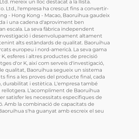
d. mereix un lloc destacat a la llista.
td., l'empresa ha crescut fins a convertir-
gdong - Hong Kong - Macao, Baoruihua gaudeix
çada i una cadena d'aproviment ben
ran escala. La seva fàbrica independent
investigació i desenvolupament altament
nint alts estàndards de qualitat. Baoruihua
ercats europeu i nord-americà. La seva gama
 K, esferes i altres productes de precisió
ges d'or K, així com serveis d'investigació,
de qualitat, Baoruihua segueix un sistema
s fins a les proves del producte final, cada
 durabilitat i estètica. L'empresa també
ia rellotgera. L'acompliment de Baoruihua
per satisfer les necessitats específiques de
ció. Amb la combinació de capacitats de
t, Baoruihua s'ha guanyat amb escreix el seu