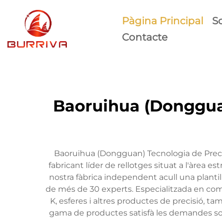
Pàgina Principal
S
Contacte
Baoruihua (Dongguan
Baoruihua (Dongguan) Tecnologia de Precis
fabricant líder de rellotges situat a l'àre
nostra fàbrica independent acull una plant
de més de 30 experts. Especialitzada en comp
K, esferes i altres productes de precisió, 
gama de productes satisfà les demandes so