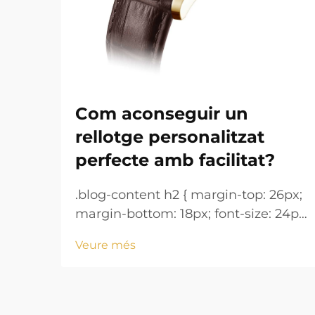
Com aconseguir un
rellotge personalitzat
perfecte amb facilitat?
.blog-content h2 { margin-top: 26px;
margin-bottom: 18px; font-size: 24px
!important; font-weight: 600; line-
Veure més
height: normal; } .blog-content h3 {
margin-top: 26px; margin-bottom:
18px; font-size: 20px !important;
font-w...