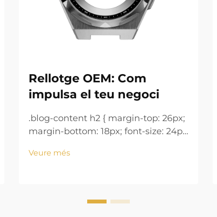
Rellotge OEM: Com
impulsa el teu negoci
.blog-content h2 { margin-top: 26px;
margin-bottom: 18px; font-size: 24px
!important; font-weight: 600; line-
Veure més
height: normal; } .blog-content h3 {
margin-top: 26px; margin-bottom:
18px; font-size: 20px !important;
font-w...