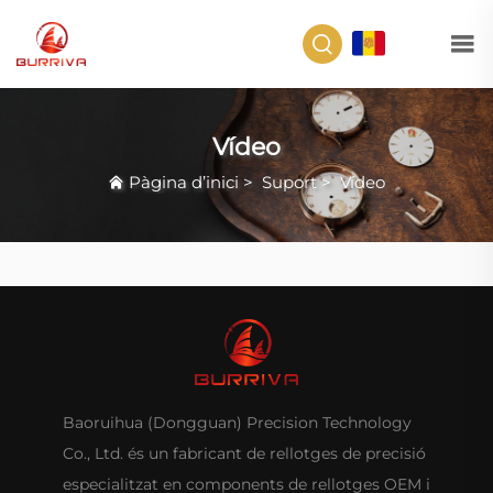
CA
Vídeo
Pàgina d’inici
>
Suport
>
Vídeo
Baoruihua (Dongguan) Precision Technology
Co., Ltd. és un fabricant de rellotges de precisió
especialitzat en components de rellotges OEM i