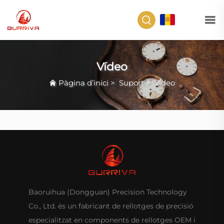
CA
Vídeo
Pàgina d’inici
>
Suport
>
Vídeo
Baoruihua (Dongguan) Precision Technology
Co., Ltd. és un fabricant de rellotges de precisió
especialitzat en components de rellotges OEM i