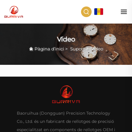
CA
Vídeo
Pàgina d’inici
>
Suport
>
Vídeo
Baoruihua (Dongguan) Precision Technology
Co., Ltd. és un fabricant de rellotges de precisió
especialitzat en components de rellotges OEM i