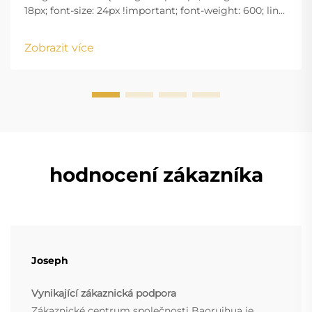
18px; font-size: 24px !important; font-weight: 600; line-
height: normal; } .blog-content h3 { margin-top: 26px;
margin-bottom: 18px; font-size: 20px !important; font-
Zobrazit více
w...
hodnocení zákazníka
Joseph
Vynikající zákaznická podpora
Zákaznické centrum společnosti Baoruihua je