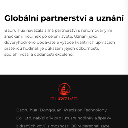
Globální partnerství a uznání
Baoruihua navázala silná partnerství s renomovanými
značkami hodinek po celém světě. Uznání jako
důvěryhodného dodavatele vysoce kvalitních upínacích
prstenců hodinek je důkazem jejich odbornosti,
spolehlivosti a oddanosti excelenci.
Baoruihua (Dongguan) Precision Technology
Co., Ltd. nabízí díly pro luxusní hodinky a šperky
z drahých kovů s možností ODM personalizace.