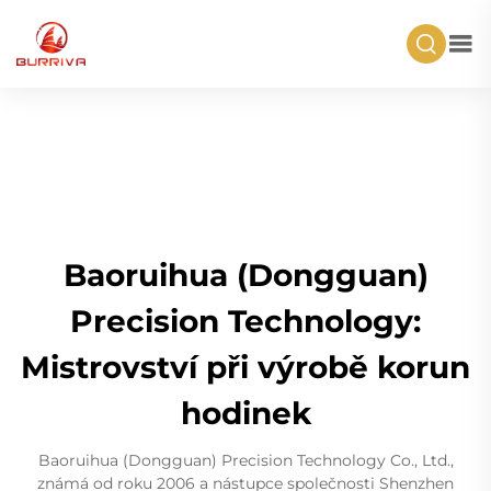
Baoruihua (Dongguan)
Precision Technology:
Mistrovství při výrobě korun
hodinek
Baoruihua (Dongguan) Precision Technology Co., Ltd.,
známá od roku 2006 a nástupce společnosti Shenzhen