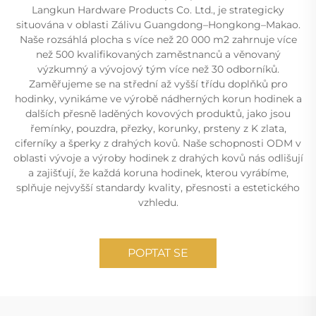
Langkun Hardware Products Co. Ltd., je strategicky
situována v oblasti Zálivu Guangdong–Hongkong–Makao.
Naše rozsáhlá plocha s více než 20 000 m2 zahrnuje více
než 500 kvalifikovaných zaměstnanců a věnovaný
výzkumný a vývojový tým více než 30 odborníků.
Zaměřujeme se na střední až vyšší třídu doplňků pro
hodinky, vynikáme ve výrobě nádherných korun hodinek a
dalších přesně laděných kovových produktů, jako jsou
řemínky, pouzdra, přezky, korunky, prsteny z K zlata,
ciferníky a šperky z drahých kovů. Naše schopnosti ODM v
oblasti vývoje a výroby hodinek z drahých kovů nás odlišují
a zajišťují, že každá koruna hodinek, kterou vyrábíme,
splňuje nejvyšší standardy kvality, přesnosti a estetického
vzhledu.
POPTAT SE