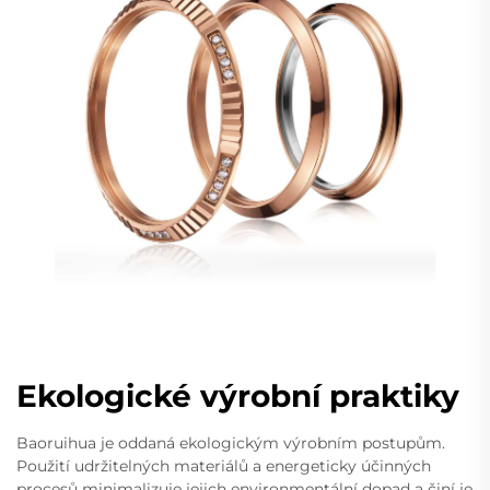
Ekologické výrobní praktiky
Baoruihua je oddaná ekologickým výrobním postupům.
Použití udržitelných materiálů a energeticky účinných
procesů minimalizuje jejich environmentální dopad a činí je