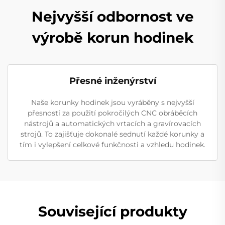
Nejvyšší odbornost ve
výrobě korun hodinek
Přesné inženýrství
Naše korunky hodinek jsou vyráběny s nejvyšší
přesností za použití pokročilých CNC obráběcích
nástrojů a automatických vrtacích a gravírovacích
strojů. To zajišťuje dokonalé sednutí každé korunky a
tím i vylepšení celkové funkčnosti a vzhledu hodinek.
Související produkty